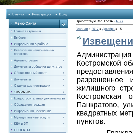
Главная
Регистрация
Вход
Приветствую Вас
,
Гость
·
RSS
Меню Сайта
Главная
»
2017
»
Декабрь
»
15
Главная страница
Извещени
Выборы
Информация о районе
Реализация национальных
Администраци
проектов
Администрация
Костромской об
Документы собрания депутатов
предоставле
Общественный совет
разрешенное 
Документы
Отделы администрации
жилищного стр
Экономика
Костромская 
Градостроительная деятельность
Панкратово, у
Обращения граждан
квадратных мет
Информация населению
Муниципальные услуги
пунктов.
КДН и ЗП
ПРОЕКТЫ
Граждане име