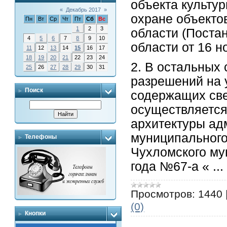
объекта культу
«
Декабрь 2017
»
охране объекто
Пн
Вт
Ср
Чт
Пт
Сб
Вс
1
2
3
области (Поста
4
5
6
7
8
9
10
области от 16 н
11
12
13
14
15
16
17
18
19
20
21
22
23
24
2. В остальных
25
26
27
28
29
30
31
разрешений на у
Поиск
содержащих све
осуществляется
архитектуры ад
муниципального
Телефоны
Чухломского му
года №67-а «
..
Просмотров:
1440
(0)
Кнопки