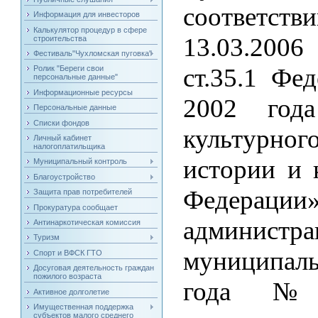
соответств
Информация для инвесторов
Калькулятор процедур в сфере
13.03.200
строительства
Фестиваль"Чухломская пуговка"
ст.35.1 Фе
Ролик "Береги свои
персональные данные"
Информационные ресурсы
2002 год
Персональные данные
Списки фондов
культурн
Личный кабинет
налогоплатильщика
истории и 
Муниципальный контроль
Благоустройство
Федерац
Защита прав потребителей
Прокуратура сообщает
админи
Антинаркотическая комиссия
Туризм
муниципаль
Спорт и ВФСК ГТО
Досуговая деятельность граждан
пожилого возраста
года №1
Активное долголетие
Имущественная поддержка
субъектов малого среднего