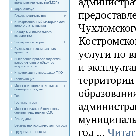
админис
предпринимательства(МСП)
Коронавирус
предоста
Градостроительство
Информационный материал для
Чухломско
налогоплательщиков
Реестр муниципального
имущества
Костромск
Электронные торги
Реализация национальных
услуги по в
проектов
Выявление правообладателей
ранее учтенных объектов
и эксплуат
недвижемости
Информация о площадках ТКО
террит
Газификация
Меры поддержки отдельных
образов
категорий граждан
Test
админи
Гос.услуги дом
Меры социальной поддержки
семьям участникам СВО
муниципаль
Ликвидация
Бесплатная юридическая помощь
год
...
Читат
Трудовые отношения