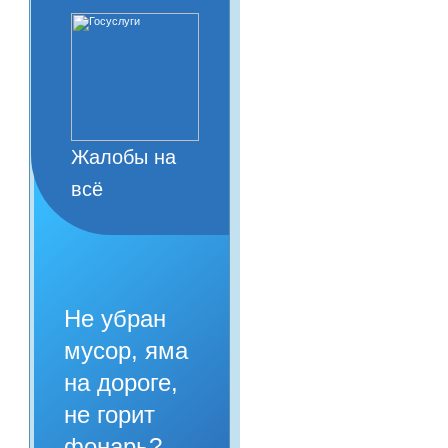
Жалобы на
всё
Не убран
мусор, яма
на дороге,
не горит
фонарь?