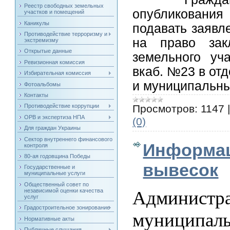
Реестр свободных земельных
опубликовани
участков и помещений
Каникулы
подавать заявл
Противодействие терроризму и
на право зак
экстремизму
Открытые данные
земельного уч
Ревизионная комиссия
вкаб. №23 в от
Избирательная комиссия
и муниципальн
Фотоальбомы
Контакты
Просмотров:
1147
Противодействие коррупции
ОРВ и экспертиза НПА
(0)
Для граждан Украины
Сектор внутреннего финансового
Информац
контроля
80-ая годовщина Победы
вывесок
Государственные и
муниципальные услуги
Общественный совет по
независимой оценки качества
Админи
услуг
Градостроительное зонирование
муниципаль
Нормативные акты
Публичные слушания