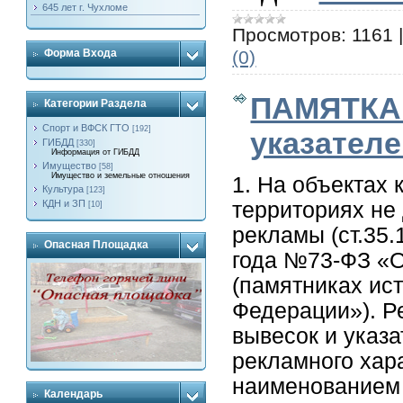
645 лет г. Чухломе
Просмотров:
1161
(0)
Форма Входа
ПАМЯТКА 
Категории Раздела
Спорт и ВФСК ГТО
[192]
указател
ГИБДД
[330]
Информация от ГИБДД
Имущество
[58]
Имущество и земельные отношения
1. На объектах 
Культура
[123]
территориях не
КДН и ЗП
[10]
рекламы (ст.35.
Опасная Площадка
года №73-ФЗ «О
(памятниках ис
Федерации»). Р
вывесок и указ
рекламного хар
наименованием 
Календарь