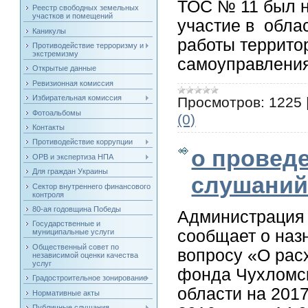
ТОС № 11 был 
Реестр свободных земельных
участков и помещений
участие в обла
Каникулы
работы террито
Противодействие терроризму и
экстремизму
самоуправлени
Открытые данные
Ревизионная комиссия
Избирательная комиссия
Просмотров:
1225
Фотоальбомы
(0)
Контакты
Противодействие коррупции
о провед
ОРВ и экспертиза НПА
Для граждан Украины
слушани
Сектор внутреннего финансового
контроля
80-ая годовщина Победы
Администрация 
Государственные и
сообщает о наз
муниципальные услуги
Общественный совет по
вопросу «О рас
независимой оценки качества
услуг
фонда Чухломск
Градостроительное зонирование
области на 2017
Нормативные акты
Публичные слушания