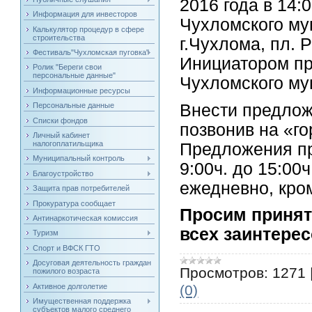
2016 года в 14:
Информация для инвесторов
Чухломского му
Калькулятор процедур в сфере
строительства
г.Чухлома, пл. 
Фестиваль"Чухломская пуговка"
Инициатором пр
Ролик "Береги свои
персональные данные"
Чухломского му
Информационные ресурсы
Внести предлож
Персональные данные
Списки фондов
позвонив на «г
Личный кабинет
налогоплатильщика
Предложения пр
Муниципальный контроль
9:00ч. до 15:00ч
Благоустройство
ежедневно, кро
Защита прав потребителей
Прокуратура сообщает
Просим принят
Антинаркотическая комиссия
всех заинтере
Туризм
Спорт и ВФСК ГТО
Досуговая деятельность граждан
Просмотров:
1271
пожилого возраста
Активное долголетие
(0)
Имущественная поддержка
субъектов малого среднего