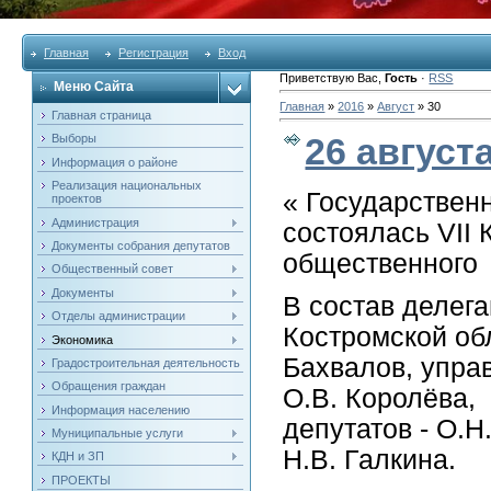
Главная
Регистрация
Вход
Приветствую Вас
,
Гость
·
RSS
Меню Сайта
Главная
»
2016
»
Август
»
30
Главная страница
26 август
Выборы
Информация о районе
Реализация национальных
« Государствен
проектов
Администрация
состоялась VII
Документы собрания депутатов
общественного 
Общественный совет
Документы
В состав делег
Отделы администрации
Костромской обл
Экономика
Бахвалов, упра
Градостроительная деятельность
Обращения граждан
О.В. Королёва,
Информация населению
депутатов - О.
Муниципальные услуги
Н.В. Галкина.
КДН и ЗП
ПРОЕКТЫ