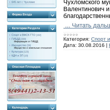
Чухломского му
645 лет г. Чухломе
Валентинович и
благодарственн
Форма Входа
...
Читать даль
Категории Раздела
Спорт и ВФСК ГТО
[192]
Категория:
Спорт 
ГИБДД
[330]
Информация от ГИБДД
Дата:
30.08.2016
|
Имущество
[58]
Имущество и земельные отношения
Культура
[123]
КДН и ЗП
[10]
Опасная Площадка
Календарь