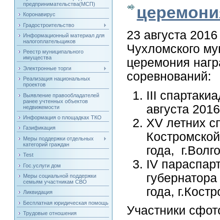
предпринимательства(МСП)
церемони
Коронавирус
Градостроительство
23 августа 2016
Информационный материал для
налогоплательщиков
Чухломского му
Реестр муниципального
имущества
церемония нагр
Электронные торги
соревнований:
Реализация национальных
проектов
III спартаки
Выявление правообладателей
ранее учтенных объектов
августа 2016
недвижемости
Информация о площадках ТКО
XV летних с
Газификация
Костромс
Меры поддержки отдельных
категорий граждан
года, г.Волг
Test
IV параспар
Гос.услуги дом
губернатора
Меры социальной поддержки
семьям участникам СВО
года, г.Костр
Ликвидация
Бесплатная юридическая помощь
Участники сфот
Трудовые отношения