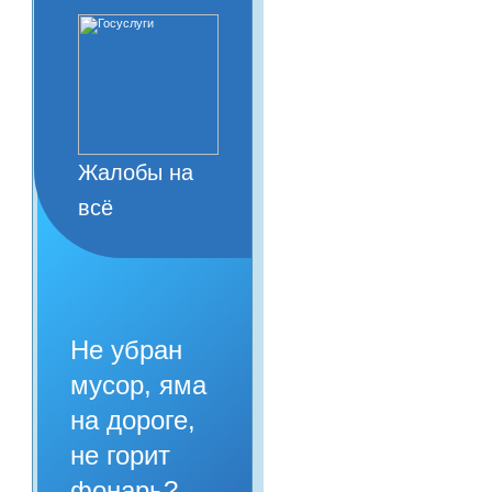
Жалобы на
всё
Не убран
мусор, яма
на дороге,
не горит
фонарь?