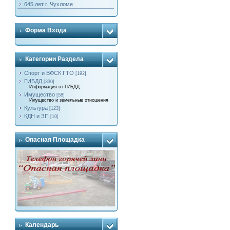
645 лет г. Чухломе
Форма Входа
Категории Раздела
Спорт и ВФСК ГТО
[192]
ГИБДД
[330]
Информация от ГИБДД
Имущество
[58]
Имущество и земельные отношения
Культура
[123]
КДН и ЗП
[10]
Опасная Площадка
Календарь