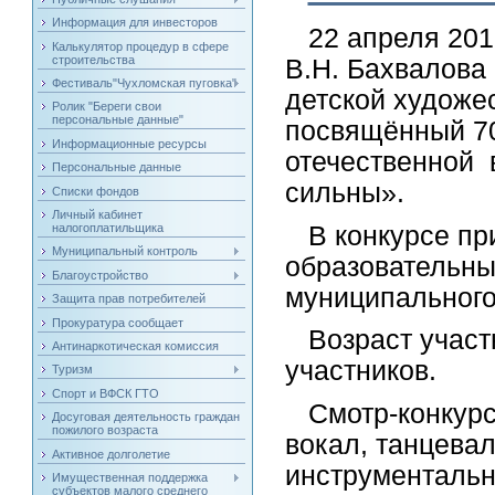
Информация для инвесторов
22 апреля 2015
Калькулятор процедур в сфере
строительства
В.Н. Бахвалова
Фестиваль"Чухломская пуговка"
детской художе
Ролик "Береги свои
персональные данные"
посвящённый 7
Информационные ресурсы
отечественной 
Персональные данные
сильны».
Списки фондов
Личный кабинет
В конкурсе при
налогоплатильщика
Муниципальный контроль
образовательны
Благоустройство
муниципального
Защита прав потребителей
Прокуратура сообщает
Возраст участн
Антинаркотическая комиссия
участников.
Туризм
Спорт и ВФСК ГТО
Смотр-конкурс
Досуговая деятельность граждан
пожилого возраста
вокал, танцева
Активное долголетие
инструментальн
Имущественная поддержка
субъектов малого среднего