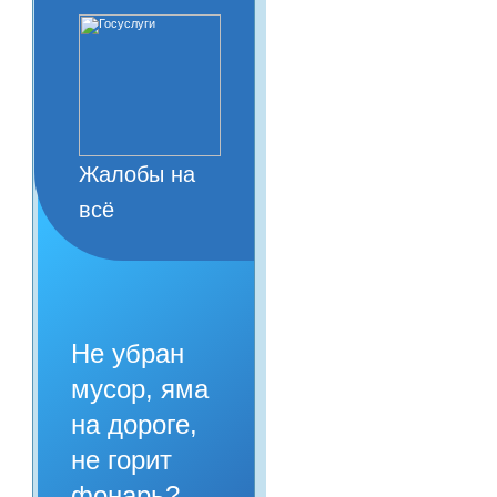
Жалобы на
всё
Не убран
мусор, яма
на дороге,
не горит
фонарь?