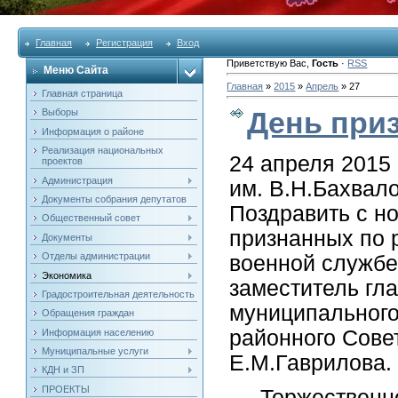
Главная
Регистрация
Вход
Приветствую Вас
,
Гость
·
RSS
Меню Сайта
Главная
»
2015
»
Апрель
»
27
Главная страница
День при
Выборы
Информация о районе
Реализация национальных
24 апреля 2015
проектов
Администрация
им. В.Н.Бахвал
Документы собрания депутатов
Поздравить с н
Общественный совет
признанных по 
Документы
Отделы администрации
военной службе
Экономика
заместитель гл
Градостроительная деятельность
муниципального
Обращения граждан
районного Сове
Информация населению
Муниципальные услуги
Е.М.Гаврилова.
КДН и ЗП
ПРОЕКТЫ
Торжественное