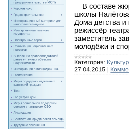
предпринимательства(МСП)
В составе жюр
Коронавирус
школы Налётова
Градостроительство
Дома детства и
Информационный материал для
налогоплательщиков
режиссёр театр
Реестр муниципального
имущества
заместитель за
Электронные торги
молодёжи и спо
Реализация национальных
проектов
Выявление правообладателей
ранее учтенных объектов
Категория:
Культу
недвижемости
27.04.2015
|
Комме
Информация о площадках ТКО
Газификация
Меры поддержки отдельных
категорий граждан
Test
Гос.услуги дом
Меры социальной поддержки
семьям участникам СВО
Ликвидация
Бесплатная юридическая помощь
Трудовые отношения