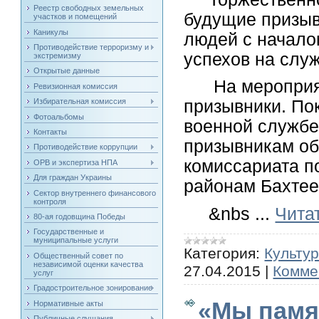
Реестр свободных земельных
будущие призыв
участков и помещений
Каникулы
людей с начало
Противодействие терроризму и
успехов на слу
экстремизму
Открытые данные
На мероприяти
Ревизионная комиссия
Избирательная комиссия
призывники. По
Фотоальбомы
военной службе
Контакты
призывникам об
Противодействие коррупции
комиссариата п
ОРВ и экспертиза НПА
Для граждан Украины
районам Бахтее
Сектор внутреннего финансового
контроля
&nbs
...
Чита
80-ая годовщина Победы
Государственные и
муниципальные услуги
Категория:
Культу
Общественный совет по
независимой оценки качества
27.04.2015
|
Комме
услуг
Градостроительное зонирование
«Мы памя
Нормативные акты
Публичные слушания