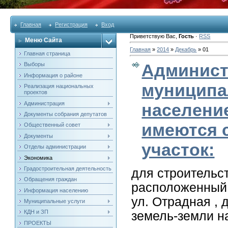
Главная
Регистрация
Вход
Приветствую Вас
,
Гость
·
RSS
Меню Сайта
Главная
»
2014
»
Декабрь
»
01
Главная страница
Админист
Выборы
Информация о районе
муниципа
Реализация национальных
проектов
Администрация
население
Документы собрания депутатов
имеются 
Общественный совет
Документы
участок:
Отделы администрации
Экономика
Градостроительная деятельность
для строительс
Обращения граждан
расположенный 
Информация населению
ул. Отрадная , 
Муниципальные услуги
КДН и ЗП
земель-земли н
ПРОЕКТЫ