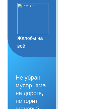
Жалобы на
всё
Не убран
мусор, яма
на дороге,
не горит
фонарь?