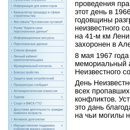
проведения пра
Информация для инвесторов
этот день в 196
Калькулятор процедур в сфере
строительства
годовщины разг
Фестиваль"Чухломская пуговка"
неизвестного с
Ролик "Береги свои
персональные данные"
на 41-м км Лен
Информационные ресурсы
захоронен в Ал
Персональные данные
Списки фондов
8 мая 1967 года
Личный кабинет
налогоплатильщика
мемориальный 
Муниципальный контроль
Неизвестного с
Благоустройство
Защита прав потребителей
День Неизвестн
Прокуратура сообщает
всех пропавших
Антинаркотическая комиссия
конфликтов. Ус
Туризм
Спорт и ВФСК ГТО
это дань благод
Досуговая деятельность граждан
пожилого возраста
на чьи могилы н
Активное долголетие
Имущественная поддержка
субъектов малого среднего