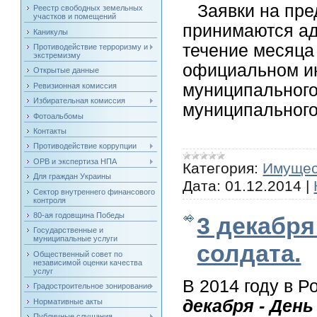
Заявки на пред
Реестр свободных земельных
участков и помещений
принимаются ад
Каникулы
течение месяца
Противодействие терроризму и
экстремизму
официальном и
Открытые данные
муниципального
Ревизионная комиссия
Избирательная комиссия
муниципального
Фотоальбомы
Контакты
Противодействие коррупции
ОРВ и экспертиза НПА
Категория:
Имущес
Для граждан Украины
Дата:
01.12.2014
|
Сектор внутреннего финансового
контроля
80-ая годовщина Победы
3 декабря
Государственные и
муниципальные услуги
солдата.
Общественный совет по
независимой оценки качества
услуг
В 2014 году в 
Градостроительное зонирование
декабря - Ден
Нормативные акты
Публичные слушания