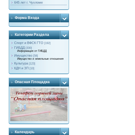
645 лет г. Чухломе
Форма Входа
Категории Раздела
Спорт и ВФСК ГТО
[192]
ГИБДД
[330]
Информация от ГИБДД
Имущество
[58]
Имущество и земельные отношения
Культура
[123]
КДН и ЗП
[10]
Опасная Площадка
Календарь