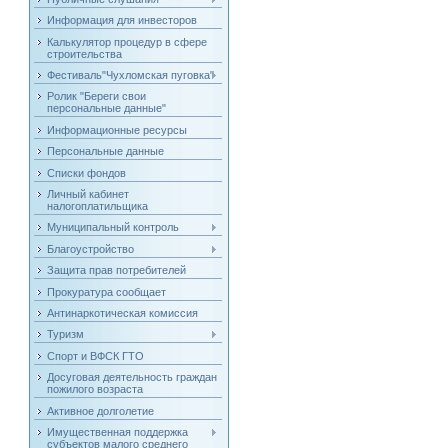
Информация для инвесторов
Калькулятор процедур в сфере
строительства
Фестиваль"Чухломская пуговка"
Ролик "Береги свои
персональные данные"
Информационные ресурсы
Персональные данные
Списки фондов
Личный кабинет
налогоплатильщика
Муниципальный контроль
Благоустройство
Защита прав потребителей
Прокуратура сообщает
Антинаркотическая комиссия
Туризм
Спорт и ВФСК ГТО
Досуговая деятельность граждан
пожилого возраста
Активное долголетие
Имущественная поддержка
субъектов малого среднего