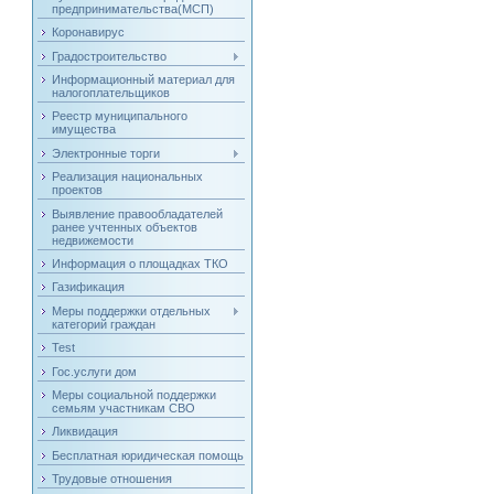
предпринимательства(МСП)
Коронавирус
Градостроительство
Информационный материал для
налогоплательщиков
Реестр муниципального
имущества
Электронные торги
Реализация национальных
проектов
Выявление правообладателей
ранее учтенных объектов
недвижемости
Информация о площадках ТКО
Газификация
Меры поддержки отдельных
категорий граждан
Test
Гос.услуги дом
Меры социальной поддержки
семьям участникам СВО
Ликвидация
Бесплатная юридическая помощь
Трудовые отношения