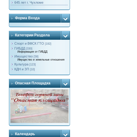
645 лет г. Чухломе
Форма Входа
Категории Раздела
Спорт и ВФСК ГТО
[192]
ГИБДД
[330]
Информация от ГИБДД
Имущество
[58]
Имущество и земельные отношения
Культура
[123]
КДН и ЗП
[10]
Опасная Площадка
Календарь