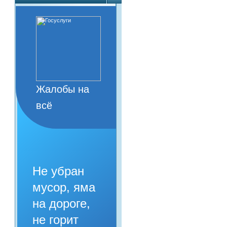
Жалобы на
всё
Не убран
мусор, яма
на дороге,
не горит