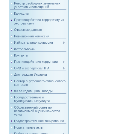
Реестр свободных земельных
участков и помещений
Каникулы
Противодействие терроризму и
экстремизму
Открытые данные
Ревизионная комиссия
Избирательная комиссия
Фотоальбомы
Контакты
Противодействие коррупции
ОРВ и экспертиза НПА
Для граждан Украины
Сектор внутреннего финансового
контроля
80-ая годовщина Победы
Государственные и
муниципальные услуги
Общественный совет по
независимой оценки качества
услуг
Градостроительное зонирование
Нормативные акты
Публичные слушания