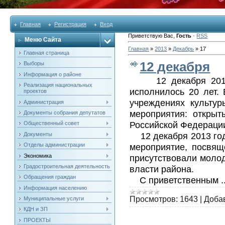
Главная
Регистрация
Вход
Приветствую Вас
,
Гость
·
RSS
Меню Сайта
Главная
»
2013
»
Декабрь
»
17
Главная страница
12 декабря
Выборы
Информация о районе
12 декабря 201
Реализация национальных
исполнилось 20 лет.
проектов
учреждениях культу
Администрация
мероприятия: открыт
Документы собрания депутатов
Российской Федераци
Общественный совет
12 декабря 2013 год
Документы
Отделы администрации
мероприятие, посвящ
Экономика
присутствовали молод
Градостроительная деятельность
власти района.
Обращения граждан
С приветственным
.
Информация населению
Просмотров:
1643
|
Доба
Муниципальные услуги
КДН и ЗП
ПРОЕКТЫ