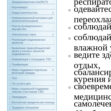
предпринимательства(МСП)
одевайт
Коронавирус
Градостроительство
переохла
Информационный материал для
налогоплательщиков
соблюдай
Реестр муниципального
имущества
соблюда
Электронные торги
Реализация национальных
проектов
влажной 
Выявление правообладателей
ранее учтенных объектов
ведите з
недвижемости
Информация о площадках ТКО
отдых
Газификация
сбаланс
Меры поддержки отдельных
категорий граждан
курения и 
Test
своевр
Гос.услуги дом
Меры социальной поддержки
семьям участникам СВО
медици
Ликвидация
самолече
Бесплатная юридическая помощь
Трудовые отношения