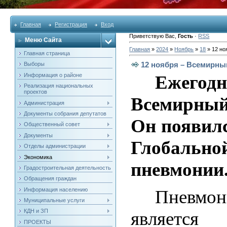
Главная
Регистрация
Вход
Приветствую Вас
,
Гость
·
RSS
Меню Сайта
Главная
»
2024
»
Ноябрь
»
18
» 12 но
Главная страница
12 ноября – Всемирны
Выборы
Информация о районе
Ежегод
Реализация национальных
проектов
Всемирный
Администрация
Документы собрания депутатов
Он появилс
Общественный совет
Документы
Глобально
Отделы администрации
Экономика
пневмонии
Градостроительная деятельность
Обращения граждан
Информация населению
Пневмон
Муниципальные услуги
КДН и ЗП
являет
ПРОЕКТЫ