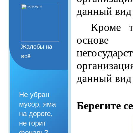
данный вид
Кроме т
основе
Жалобы на
негосуда
всё
организац
данный вид
Не убран
Берегите с
мусор, яма
на дороге,
не горит
фонарь?