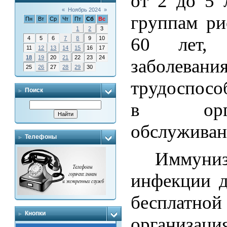
от 2 до 5 
«
Ноябрь 2024
»
группам ри
Пн
Вт
Ср
Чт
Пт
Сб
Вс
1
2
3
60 лет, 
4
5
6
7
8
9
10
11
12
13
14
15
16
17
18
19
20
21
22
23
24
заболеван
25
26
27
28
29
30
трудоспосо
Поиск
в орган
обслуживан
Телефоны
Иммуниз
инфекции д
бесплатной
Кнопки
организац