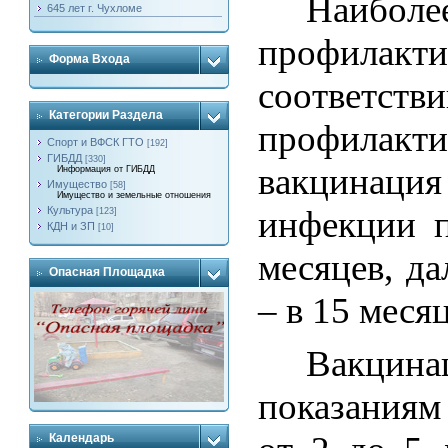
Наибол
645 лет г. Чухломе
профилакт
Форма Входа
соответств
Категории Раздела
профила
Спорт и ВФСК ГТО
[192]
ГИБДД
[330]
вакцинац
Информация от ГИБДД
Имущество
[58]
Имущество и земельные отношения
инфекции п
Культура
[123]
КДН и ЗП
[10]
месяцев, да
Опасная Площадка
– в 15 месяц
Вакцин
показаниям
Календарь