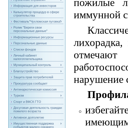
пожилые л
Информация для инвесторов
иммунной с
Калькулятор процедур в сфере
строительства
Фестиваль"Чухломская пуговка"
Классич
Ролик "Береги свои
персональные данные"
Информационные ресурсы
лихорадка,
Персональные данные
Списки фондов
отмечают 
Личный кабинет
налогоплатильщика
работосп
Муниципальный контроль
Благоустройство
нарушение с
Защита прав потребителей
Прокуратура сообщает
Антинаркотическая комиссия
Профила
Туризм
Спорт и ВФСК ГТО
избега
Досуговая деятельность граждан
пожилого возраста
Активное долголетие
имеющ
Имущественная поддержка
респират
субъектов малого среднего