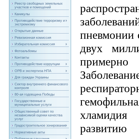
Реестр свободных земельных
распрост
участков и помещений
Каникулы
заболеван
Противодействие терроризму и
экстремизму
пневмонии 
Открытые данные
Ревизионная комиссия
двух милл
Избирательная комиссия
Фотоальбомы
примерно
Контакты
Противодействие коррупции
Заболев
ОРВ и экспертиза НПА
Для граждан Украины
респирато
Сектор внутреннего финансового
контроля
80-ая годовщина Победы
гемофиль
Государственные и
муниципальные услуги
хламидия
Общественный совет по
независимой оценки качества
услуг
развитию 
Градостроительное зонирование
Нормативные акты
Публичные слушания