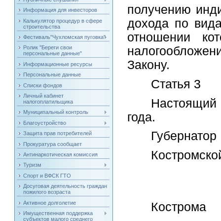
получению инд
Информация для инвесторов
дохода по вида
Калькулятор процедур в сфере
строительства
отношении кот
Фестиваль"Чухломская пуговка"
налогообложен
Ролик "Береги свои
персональные данные"
Закону.
Информационные ресурсы
Персональные данные
Статья 3
Списки фондов
Личный кабинет
Настоящий 
налогоплатильщика
Муниципальный контроль
года.
Благоустройство
Губернатор
Защита прав потребителей
Прокуратура сообщает
Кост
Антинаркотическая комиссия
Туризм
С.С
Спорт и ВФСК ГТО
Досуговая деятельность граждан
пожилого возраста
Активное долголетие
Кострома
Имущественная поддержка
субъектов малого среднего