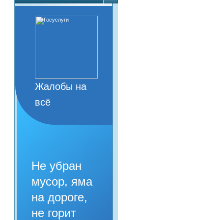
Жалобы на
всё
Не убран
мусор, яма
на дороге,
не горит