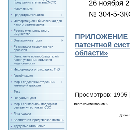
26 ноября 2
предпринимательства(МСП)
Коронавирус
№ 304-5-ЗК
Градостроительство
Информационный материал для
налогоплательщиков
Реестр муниципального
имущества
ПРИЛОЖЕНИЕ к
Электронные торги
патентной сис
Реализация национальных
проектов
области»
Выявление правообладателей
ранее учтенных объектов
недвижемости
Информация о площадках ТКО
Газификация
Меры поддержки отдельных
категорий граждан
Test
Просмотров
: 1905 
Гос.услуги дом
Меры социальной поддержки
Всего комментариев
:
0
семьям участникам СВО
Ликвидация
Добавл
Бесплатная юридическая помощь
Трудовые отношения