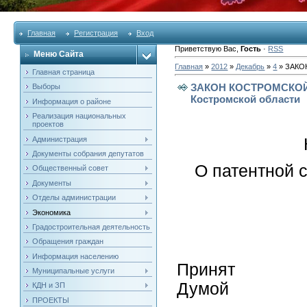
Главная
Регистрация
Вход
Приветствую Вас
,
Гость
·
RSS
Меню Сайта
Главная
»
2012
»
Декабрь
»
4
» ЗАКОН
Главная страница
ЗАКОН КОСТРОМСКОЙ 
Выборы
Костромской области
Информация о районе
Реализация национальных
проектов
Администрация
Документы собрания депутатов
О патентной 
Общественный совет
Документы
Отделы администрации
Экономика
Градостроительная деятельность
Обращения граждан
Информация населению
Принят 
Муниципальные услуги
Думой 15
КДН и ЗП
ПРОЕКТЫ