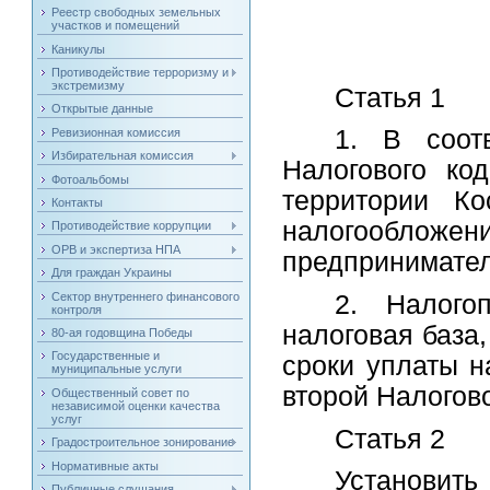
Реестр свободных земельных
участков и помещений
Каникулы
Противодействие терроризму и
экстремизму
Статья 1
Открытые данные
1. В соот
Ревизионная комиссия
Избирательная комиссия
Налогового ко
Фотоальбомы
территории Ко
Контакты
налогообл
Противодействие коррупции
ОРВ и экспертиза НПА
предпринимател
Для граждан Украины
Сектор внутреннего финансового
2. Налогоп
контроля
налоговая база
80-ая годовщина Победы
Государственные и
сроки уплаты н
муниципальные услуги
второй Налогов
Общественный совет по
независимой оценки качества
услуг
Статья 2
Градостроительное зонирование
Нормативные акты
Установит
Публичные слушания