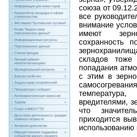
союза от 09.12.
Информация для инвесторов
Калькулятор процедур в сфере
все руководите
строительства
внимание услов
Фестиваль"Чухломская пуговка"
Ролик "Береги свои
имеют зерн
персональные данные"
Информационные ресурсы
сохранность п
Персональные данные
зернохранилищ
Списки фондов
складов тоже
Личный кабинет
налогоплатильщика
попадания атмо
Муниципальный контроль
с этим в зерно
Благоустройство
самосогревани
Защита прав потребителей
Прокуратура сообщает
температура
Антинаркотическая комиссия
вредителями, зе
Туризм
что значите
Спорт и ВФСК ГТО
Досуговая деятельность граждан
приходится выв
пожилого возраста
использованию 
Активное долголетие
Имущественная поддержка
субъектов малого среднего