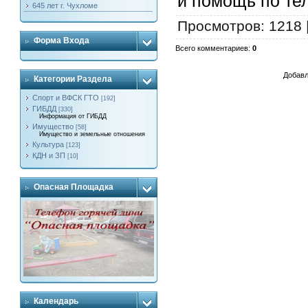
и помощь по тел
645 лет г. Чухломе
Просмотров
: 1218 
Форма Входа
Всего комментариев
:
0
Добавл
Категории Раздела
Спорт и ВФСК ГТО
[192]
ГИБДД
[330]
Информация от ГИБДД
Имущество
[58]
Имущество и земельные отношения
Культура
[123]
КДН и ЗП
[10]
Опасная Площадка
Календарь