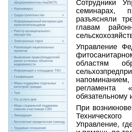
Сотрудники Уп
предпринимательства(МСП)
семинарах, 
Коронавирус
Градостроительство
разъясняли тр
Информационный материал для
налогоплательщиков
главам район
Реестр муниципального
сельскохозяйст
имущества
Электронные торги
Управление Фе
Реализация национальных
проектов
фитосанитарном
Выявление правообладателей
ранее учтенных объектов
областям об
недвижемости
сельхозпред
Информация о площадках ТКО
Газификация
напоминанием,
Меры поддержки отдельных
регламента 
категорий граждан
Test
обязательному 
Гос.услуги дом
При возникнове
Меры социальной поддержки
семьям участникам СВО
Технического
Ликвидация
Бесплатная юридическая помощь
Управление, гд
Трудовые отношения