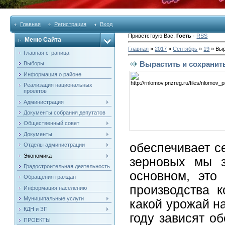
Главная
Регистрация
Вход
Приветствую Вас
,
Гость
·
RSS
Меню Сайта
Главная
»
2017
»
Сентябрь
»
19
» Выр
Главная страница
Вырастить и сохранит
Выборы
Информация о районе
Реализация национальных
проектов
Администрация
Документы собрания депутатов
Общественный совет
Документы
обеспечивает с
Отделы администрации
Экономика
зерновых мы з
Градостроительная деятельность
основном, это
Обращения граждан
производства к
Информация населению
Муниципальные услуги
какой урожай н
КДН и ЗП
году зависят о
ПРОЕКТЫ