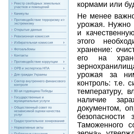
кормами или бу
Реестр свободных земельных
участков и помещений
Каникулы
Не менее важно
Противодействие терроризму и
урожая. Нужно 
экстремизму
Открытые данные
и качественну
Ревизионная комиссия
этого необхо
Избирательная комиссия
хранение: очис
Фотоальбомы
Контакты
его на хран
Противодействие коррупции
зернохранилища
ОРВ и экспертиза НПА
урожая за ни
Для граждан Украины
контроль: т.е. 
Сектор внутреннего финансового
контроля
температуру, в
80-ая годовщина Победы
Государственные и
наличие зара
муниципальные услуги
документом, о
Общественный совет по
независимой оценки качества
безопасности 
услуг
Градостроительное зонирование
Таможенного с
Нормативные акты
зерна», утвер
Публичные слушания