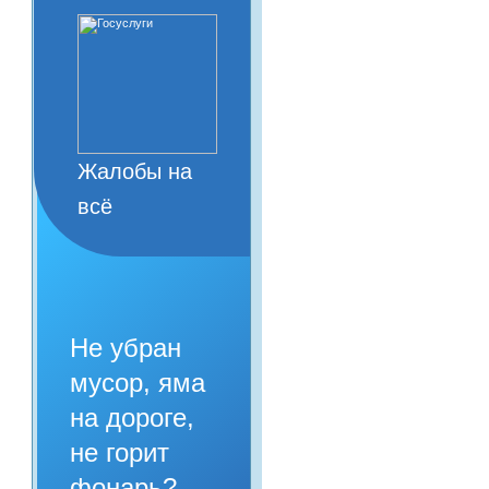
Жалобы на
всё
Не убран
мусор, яма
на дороге,
не горит
фонарь?