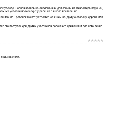
енок убежден, основываясь на аналогичных движениях из микромира игрушек,
альных условий происходит у ребенка в школе постепенно.
 внимание , ребенок может устремиться к ним на другую сторону дороги, или
ет его поступок для других участников дорожного движения и для него лично.
 пользователи.