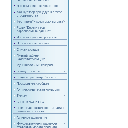
Информация для инвесторов
Калькулятор процедур в сфере
строительства
Фестиваль"Чухломская пуговка"
Ролик "Береги свои
персональные данные"
Информационные ресурсы
Персональные данные
Списки фондов
Личный кабинет
налогоплатильщика
Муниципальный контроль
Благоустройство
Защита прав потребителей
Прокуратура сообщает
Антинаркотическая комиссия
Туризм
Спорт и ВФСК ГТО
Досуговая деятельность граждан
пожилого возраста
Активное долголетие
Имущественная поддержка
субъектов малого среднего