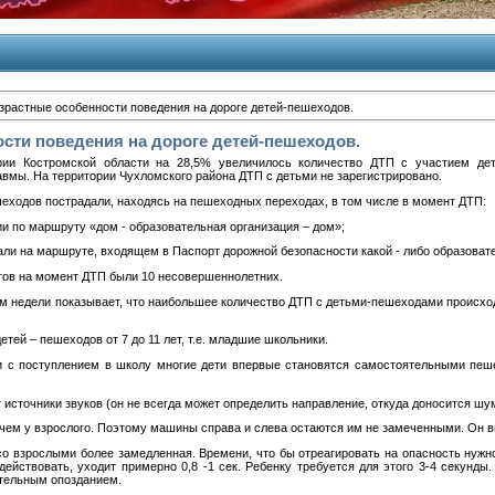
зрастные особенности поведения на дороге детей-пешеходов.
сти поведения на дороге детей-пешеходов.
рии Костромской области на 28,5% увеличилось количество ДТП с участием дет
вмы. На территории Чухломского района ДТП с детьми не зарегистрировано.
ешеходов пострадали, находясь на пешеходных переходах, в том числе в момент ДТП:
ии по маршруту «дом - образовательная организация – дом»;
али на маршруте, входящем в Паспорт дорожной безопасности какой - либо образоват
тов на момент ДТП были 10 несовершеннолетних.
м недели показывает, что наибольшее количество ДТП с детьми-пешеходами происхо
тей – пешеходов от 7 до 11 лет, т.е. младшие школьники.
зи с поступлением в школу многие дети впервые становятся самостоятельными пеш
т источники звуков (он не всегда может определить направление, откуда доносится шу
 чем у взрослого. Поэтому машины справа и слева остаются им не замеченными. Он ви
со взрослыми более замедленная. Времени, что бы отреагировать на опасность нужно
ействовать, уходит примерно 0,8 -1 сек. Ребенку требуется для этого 3-4 секунды.
ительным опозданием.