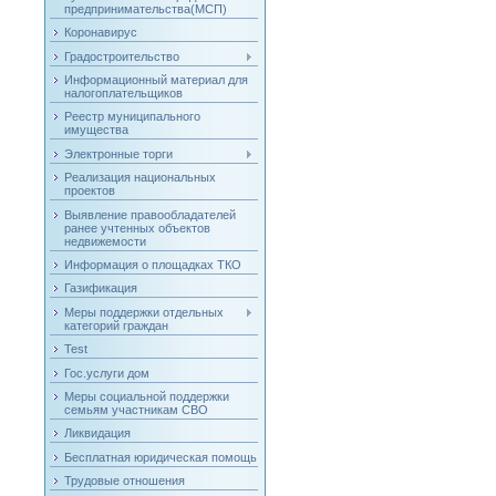
предпринимательства(МСП)
Коронавирус
Градостроительство
Информационный материал для
налогоплательщиков
Реестр муниципального
имущества
Электронные торги
Реализация национальных
проектов
Выявление правообладателей
ранее учтенных объектов
недвижемости
Информация о площадках ТКО
Газификация
Меры поддержки отдельных
категорий граждан
Test
Гос.услуги дом
Меры социальной поддержки
семьям участникам СВО
Ликвидация
Бесплатная юридическая помощь
Трудовые отношения