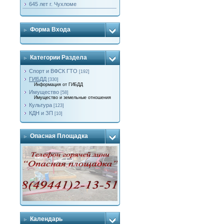
645 лет г. Чухломе
Форма Входа
Категории Раздела
Спорт и ВФСК ГТО
[192]
ГИБДД
[330]
Информация от ГИБДД
Имущество
[58]
Имущество и земельные отношения
Культура
[123]
КДН и ЗП
[10]
Опасная Площадка
Календарь