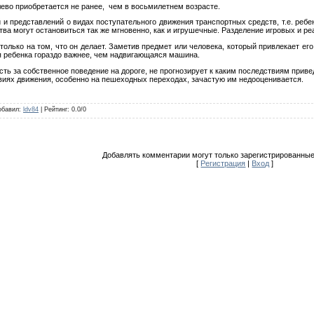
ево приобретается не ранее, чем в восьмилетнем возрасте.
 и представлений о видах поступательного движения транспортных средств, т.е. реб
ва могут остановиться так же мгновенно, как и игрушечные. Разделение игровых и ре
олько на том, что он делает. Заметив предмет или человека, который привлекает его
 ребенка гораздо важнее, чем надвигающаяся машина.
сть за собственное поведение на дороге, не прогнозирует к каким последствиям привед
виях движения, особенно на пешеходных переходах, зачастую им недооценивается.
обавил
:
ldv84
|
Рейтинг
:
0.0
/
0
Добавлять комментарии могут только зарегистрированные
[
Регистрация
|
Вход
]