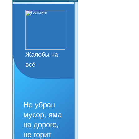
Жалобы на
всё
Не убран
мусор, яма
на дороге,
не горит