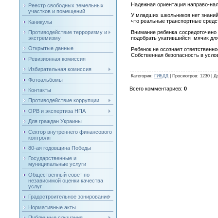
Надежная ориентация направо-нал
Реестр свободных земельных
участков и помещений
У младших школьников нет знаний
что реальные транспортные средст
Каникулы
Внимание ребенка сосредоточено т
Противодействие терроризму и
подобрать укатившийся мячик для
экстремизму
Открытые данные
Ребенок не осознает ответственно
Собственная безопасность в усло
Ревизионная комиссия
Избирательная комиссия
Категория
:
ГИБДД
|
Просмотров
: 1230 |
Д
Фотоальбомы
Всего комментариев
:
0
Контакты
Противодействие коррупции
ОРВ и экспертиза НПА
Для граждан Украины
Сектор внутреннего финансового
контроля
80-ая годовщина Победы
Государственные и
муниципальные услуги
Общественный совет по
независимой оценки качества
услуг
Градостроительное зонирование
Нормативные акты
Публичные слушания