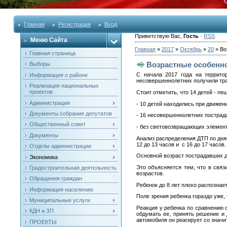
Главная
Регистрация
Вход
Приветствую Вас
,
Гость
·
RSS
Меню Сайта
Главная
»
2017
»
Октябрь
»
20
» Во
Главная страница
Возрастные особенно
Выборы
С начала 2017 года на террито
Информация о районе
несовершеннолетних получили тра
Реализация национальных
проектов
Стоит отметить, что 14 детей - п
Администрация
- 10 детей находились при движен
Документы собрания депутатов
- 16 несовершеннолетних пострад
Общественный совет
- без световозвращающих элемен
Документы
Анализ распределения ДТП по дня
12 до 13 часов и с 16 до 17 часов.
Отделы администрации
Основной возраст пострадавших де
Экономика
Это объясняется тем, что в свя
Градостроительная деятельность
возрастов.
Обращения граждан
Ребенок до 8 лет плохо распознае
Информация населению
Поле зрения ребенка гораздо уже,
Муниципальные услуги
Реакция у ребенка по сравнению 
КДН и ЗП
обдумать ее, принять решение и д
автомобиля он реагирует со знач
ПРОЕКТЫ