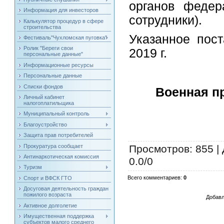
органов федер
Информация для инвесторов
сотрудники).
Калькулятор процедур в сфере
строительства
Указанное пост
Фестиваль"Чухломская пуговка"
Ролик "Береги свои
2019 г.
персональные данные"
Информационные ресурсы
Персональные данные
Списки фондов
Военная п
Личный кабинет
налогоплатильщика
Муниципальный контроль
Благоустройство
Защита прав потребителей
Прокуратура сообщает
Просмотров
: 855 |
Антинаркотическая комиссия
0.0
/
0
Туризм
Всего комментариев
:
0
Спорт и ВФСК ГТО
Досуговая деятельность граждан
пожилого возраста
Добавл
Активное долголетие
Имущественная поддержка
субъектов малого среднего