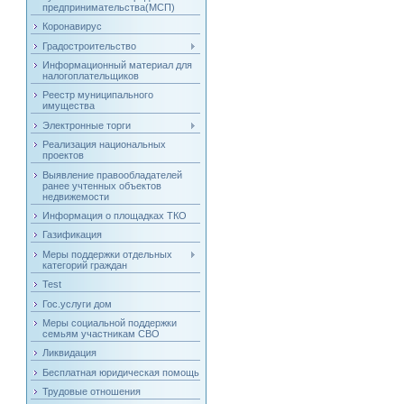
предпринимательства(МСП)
Коронавирус
Градостроительство
Информационный материал для
налогоплательщиков
Реестр муниципального
имущества
Электронные торги
Реализация национальных
проектов
Выявление правообладателей
ранее учтенных объектов
недвижемости
Информация о площадках ТКО
Газификация
Меры поддержки отдельных
категорий граждан
Test
Гос.услуги дом
Меры социальной поддержки
семьям участникам СВО
Ликвидация
Бесплатная юридическая помощь
Трудовые отношения