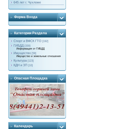
645 лет г. Чухломе
Форма Входа
Категории Раздела
Спорт и ВФСК ГТО
[192]
ГИБДД
[330]
Информация от ГИБДД
Имущество
[58]
Имущество и земельные отношения
Культура
[123]
КДН и ЗП
[10]
Опасная Площадка
Календарь