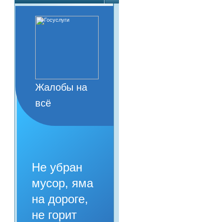
Жалобы на
всё
Не убран
мусор, яма
на дороге,
не горит