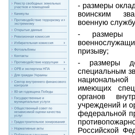
Реестр свободных земельных
- размеры окла
участков и помещений
воинским зв
Каникулы
Противодействие терроризму и
военную службу
экстремизму
Открытые данные
- размеры о
Ревизионная комиссия
военнослужащ
Избирательная комиссия
призыву;
Фотоальбомы
Контакты
- размеры д
Противодействие коррупции
ОРВ и экспертиза НПА
специальным зв
Для граждан Украины
национально
Сектор внутреннего финансового
контроля
имеющих специ
80-ая годовщина Победы
органов внут
Государственные и
муниципальные услуги
учреждений и о
Общественный совет по
федеральной п
независимой оценки качества
услуг
противопожа
Градостроительное зонирование
Российской Фе
Нормативные акты
Публичные слушания