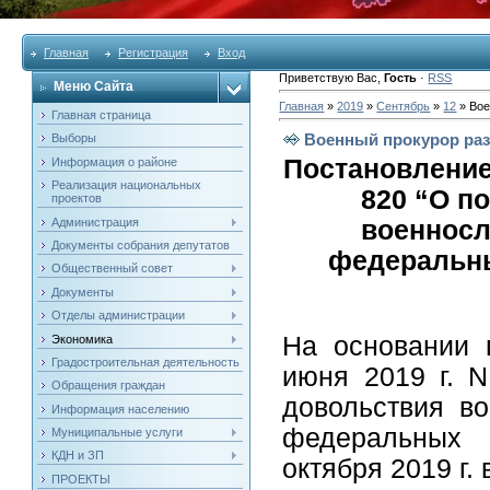
Главная
Регистрация
Вход
Приветствую Вас
,
Гость
·
RSS
Меню Сайта
Главная
»
2019
»
Сентябрь
»
12
» Вое
Главная страница
Военный прокурор раз
Выборы
Постановление 
Информация о районе
Реализация национальных
820 “О п
проектов
Администрация
военносл
Документы собрания депутатов
федеральны
Общественный совет
Документы
Отделы администрации
На основании 
Экономика
Градостроительная деятельность
июня 2019 г
Обращения граждан
довольствия в
Информация населению
федеральных 
Муниципальные услуги
КДН и ЗП
октября 2019 г.
ПРОЕКТЫ