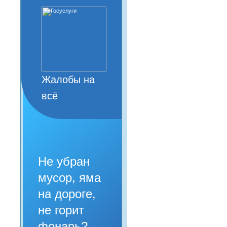
Жалобы на
всё
Не убран
мусор, яма
на дороге,
не горит
фонарь?