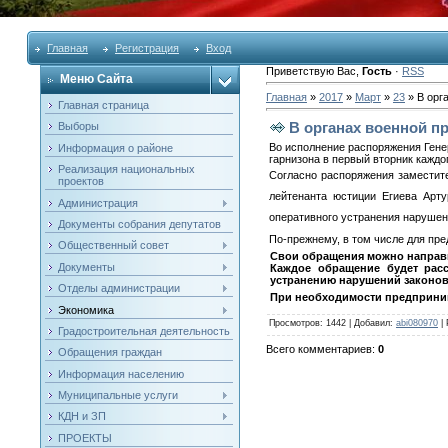
Главная
Регистрация
Вход
Приветствую Вас
,
Гость
·
RSS
Меню Сайта
Главная
»
2017
»
Март
»
23
» В орг
Главная страница
В органах военной п
Выборы
Во исполнение распоряжения Генер
Информация о районе
гарнизона в первый вторник каждо
Реализация национальных
Согласно распоряжения заместите
проектов
лейтенанта юстиции Егиева Арт
Администрация
оперативного устранения нарушений
Документы собрания депутатов
По-прежнему, в том числе для пре
Общественный совет
Свои обращения можно направ
Документы
Каждое обращение будет рас
устранению нарушений законов
Отделы администрации
При необходимости предприни
Экономика
Просмотров
: 1442 |
Добавил
:
abi080970
|
Градостроительная деятельность
Всего комментариев
:
0
Обращения граждан
Информация населению
Муниципальные услуги
КДН и ЗП
ПРОЕКТЫ