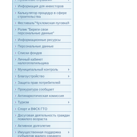
Информация для инвесторов
Калькулятор процедур в сфере
строительства
Фестиваль"Чухломская пуговка"
Ролик "Береги свои
персональные данные"
Информационные ресурсы
Персональные данные
Списки фондов
Личный кабинет
налогоплатильщика
Муниципальный контроль
Благоустройство
Защита прав потребителей
Прокуратура сообщает
Антинаркотическая комиссия
Туризм
Спорт и ВФСК ГТО
Досуговая деятельность граждан
пожилого возраста
Активное долголетие
Имущественная поддержка
субъектов малого среднего