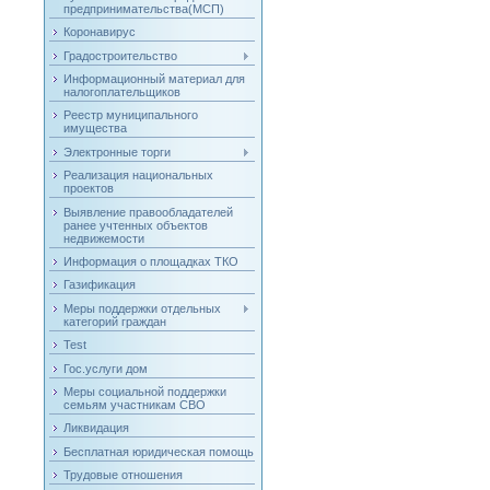
предпринимательства(МСП)
Коронавирус
Градостроительство
Информационный материал для
налогоплательщиков
Реестр муниципального
имущества
Электронные торги
Реализация национальных
проектов
Выявление правообладателей
ранее учтенных объектов
недвижемости
Информация о площадках ТКО
Газификация
Меры поддержки отдельных
категорий граждан
Test
Гос.услуги дом
Меры социальной поддержки
семьям участникам СВО
Ликвидация
Бесплатная юридическая помощь
Трудовые отношения