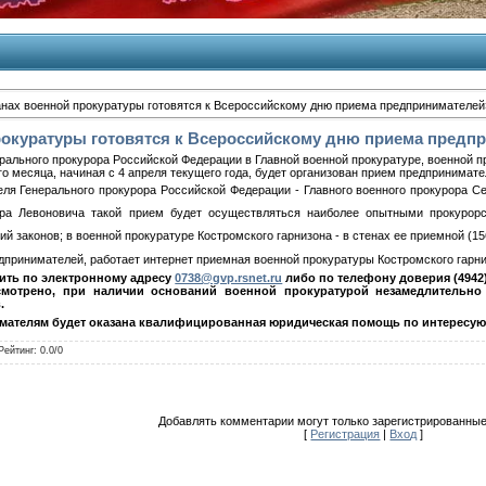
анах военной прокуратуры готовятся к Всероссийскому дню приема предпринимателей
рокуратуры готовятся к Всероссийскому дню приема предп
ального прокурора Российской Федерации в Главной военной прокуратуре, военной пр
го месяца, начиная с 4 апреля текущего года, будет организован прием предпринимате
ля Генерального прокурора Российской Федерации - Главного военного прокурора Сер
ура Левоновича такой прием будет осуществляться наиболее опытными прокурорс
 законов; в военной прокуратуре Костромского гарнизона - в стенах ее приемной (15600
дпринимателей, работает интернет приемная военной прокуратуры Костромского гарни
ить по электронному адресу
0738@gvp.rsnet.ru
либо по телефону доверия (4942)
смотрено, при наличии оснований военной прокуратурой незамедлительн
.
мателям будет оказана квалифицированная юридическая помощь по интересу
Рейтинг
:
0.0
/
0
Добавлять комментарии могут только зарегистрированные
[
Регистрация
|
Вход
]