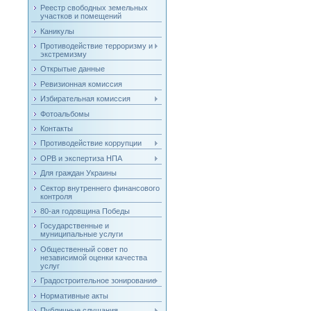
Реестр свободных земельных
участков и помещений
Каникулы
Противодействие терроризму и
экстремизму
Открытые данные
Ревизионная комиссия
Избирательная комиссия
Фотоальбомы
Контакты
Противодействие коррупции
ОРВ и экспертиза НПА
Для граждан Украины
Сектор внутреннего финансового
контроля
80-ая годовщина Победы
Государственные и
муниципальные услуги
Общественный совет по
независимой оценки качества
услуг
Градостроительное зонирование
Нормативные акты
Публичные слушания