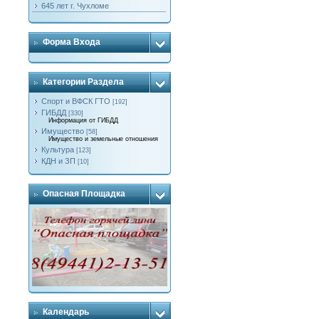
645 лет г. Чухломе
Форма Входа
Категории Раздела
Спорт и ВФСК ГТО
[192]
ГИБДД
[330]
Информация от ГИБДД
Имущество
[58]
Имущество и земельные отношения
Культура
[123]
КДН и ЗП
[10]
Опасная Площадка
Календарь