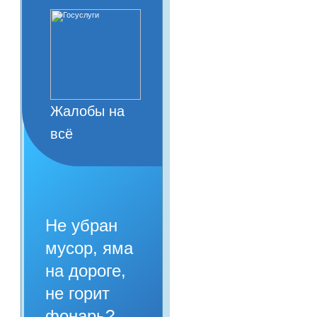
Жалобы на
всё
Не убран
мусор, яма
на дороге,
не горит
фонарь?