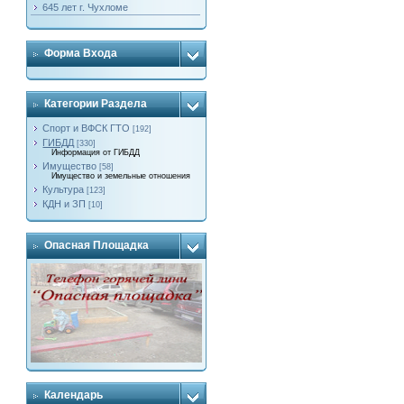
645 лет г. Чухломе
Форма Входа
Категории Раздела
Спорт и ВФСК ГТО
[192]
ГИБДД
[330]
Информация от ГИБДД
Имущество
[58]
Имущество и земельные отношения
Культура
[123]
КДН и ЗП
[10]
Опасная Площадка
Календарь