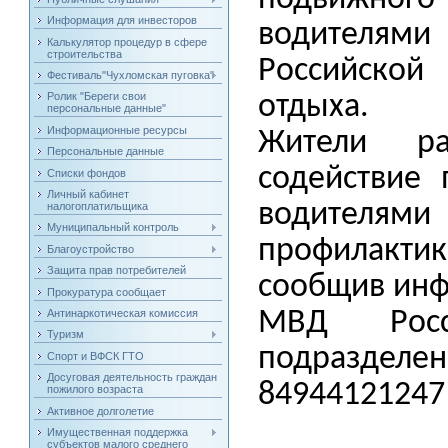
Информация для инвесторов
водителям
Калькулятор процедур в сфере
строительства
Российско
Фестиваль"Чухломская пуговка"
Ролик "Береги свои
отдыха.
персональные данные"
Информационные ресурсы
Жители ра
Персональные данные
содействие
Списки фондов
Личный кабинет
водителям
налогоплатильщика
Муниципальный контроль
профилакти
Благоустройство
Защита прав потребителей
сообщив инф
Прокуратура сообщает
Антинаркотическая комиссия
МВД Росс
Туризм
подразде
Спорт и ВФСК ГТО
Досуговая деятельность граждан
84944121247
пожилого возраста
Активное долголетие
Имущественная поддержка
субъектов малого среднего