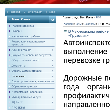
Главная
Регистрация
Вход
Приветствую Вас
,
Гость
·
RSS
Меню Сайта
Главная
»
2022
»
Декабрь
»
5
» В Чух
Главная страница
В Чухломском районе 
Выборы
«Грузовик»
Информация о районе
Автоинсп
Реализация национальных
проектов
выполнение
Администрация
Документы собрания депутатов
перевозке гр
Общественный совет
Документы
Отделы администрации
Дорожные по
Экономика
Градостроительная деятельность
года орган
Обращения граждан
Информация населению
профилактич
Муниципальные услуги
КДН и ЗП
направленн
ПРОЕКТЫ