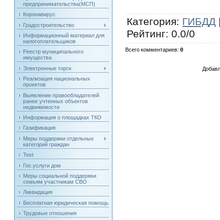
предпринимательства(МСП)
Коронавирус
Категория
:
ГИБДД
Градостроительство
Рейтинг
:
0.0
/
0
Информационный материал для
налогоплательщиков
Всего комментариев
:
0
Реестр муниципального
имущества
Электронные торги
Добавл
Реализация национальных
проектов
Выявление правообладателей
ранее учтенных объектов
недвижемости
Информация о площадках ТКО
Газификация
Меры поддержки отдельных
категорий граждан
Test
Гос.услуги дом
Меры социальной поддержки
семьям участникам СВО
Ликвидация
Бесплатная юридическая помощь
Трудовые отношения