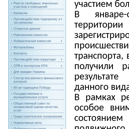
участием бо
Реестр свободных земельных
участков и помещений
В январе-
Каникулы
Противодействие терроризму и
территор
экстремизму
Открытые данные
зарегистрир
Ревизионная комиссия
Избирательная комиссия
происшест
Фотоальбомы
Контакты
транспорта, 
Противодействие коррупции
получили 
ОРВ и экспертиза НПА
Для граждан Украины
результат
Сектор внутреннего финансового
контроля
данного вида
80-ая годовщина Победы
Государственные и
В рамках р
муниципальные услуги
Общественный совет по
особое вни
независимой оценки качества
услуг
состоянием
Градостроительное зонирование
Нормативные акты
подвижно
Публичные слушания