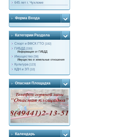
645 лет г. Чухломе
Форма Входа
Категории Раздела
Спорт и ВФСК ГТО
[192]
ГИБДД
[330]
Информация от ГИБДД
Имущество
[58]
Имущество и земельные отношения
Культура
[123]
КДН и ЗП
[10]
Опасная Площадка
Календарь