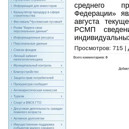
среднего пр
Информация для инвесторов
Федерации» яв
Калькулятор процедур в сфере
строительства
августа текущ
Фестиваль"Чухломская пуговка"
РСМП сведен
Ролик "Береги свои
персональные данные"
индивидуальны
Информационные ресурсы
Персональные данные
Просмотров
: 715 |
Списки фондов
Личный кабинет
Всего комментариев
:
0
налогоплатильщика
Муниципальный контроль
Добавл
Благоустройство
Защита прав потребителей
Прокуратура сообщает
Антинаркотическая комиссия
Туризм
Спорт и ВФСК ГТО
Досуговая деятельность граждан
пожилого возраста
Активное долголетие
Имущественная поддержка
субъектов малого среднего