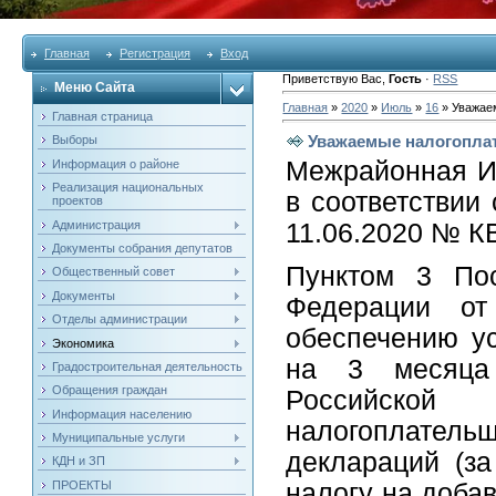
Главная
Регистрация
Вход
Приветствую Вас
,
Гость
·
RSS
Меню Сайта
Главная
»
2020
»
Июль
»
16
» Уважае
Главная страница
Уважаемые налогопла
Выборы
Межрайонная И
Информация о районе
Реализация национальных
в соответствии
проектов
Администрация
11.06.2020 № К
Документы собрания депутатов
Пунктом 3 Пос
Общественный совет
Документы
Федерации о
Отделы администрации
обеспечению ус
Экономика
на 3 месяца 
Градостроительная деятельность
Обращения граждан
Российской
Информация населению
налогоплатель
Муниципальные услуги
деклараций (з
КДН и ЗП
ПРОЕКТЫ
налогу на доба