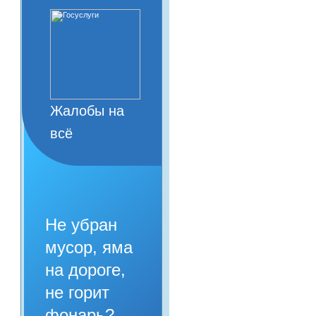
Жалобы на
всё
Не убран
мусор, яма
на дороге,
не горит
фонарь?