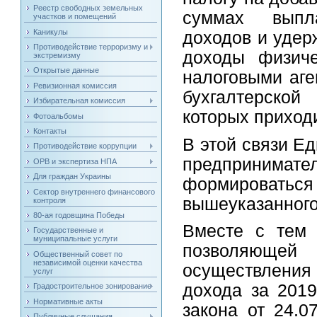
Реестр свободных земельных
суммах выпл
участков и помещений
Каникулы
доходов и удер
Противодействие терроризму и
доходы физиче
экстремизму
Открытые данные
налоговыми аге
Ревизионная комиссия
бухгалтерской
Избирательная комиссия
которых приходи
Фотоальбомы
Контакты
В этой связи Е
Противодействие коррупции
предпринима
ОРВ и экспертиза НПА
Для граждан Украины
формировать
Сектор внутреннего финансового
вышеуказанного
контроля
80-ая годовщина Победы
Вместе с тем 
Государственные и
муниципальные услуги
позволяющей 
Общественный совет по
независимой оценки качества
осуществлени
услуг
дохода за 2019
Градостроительное зонирование
Нормативные акты
закона от 24.
Публичные слушания