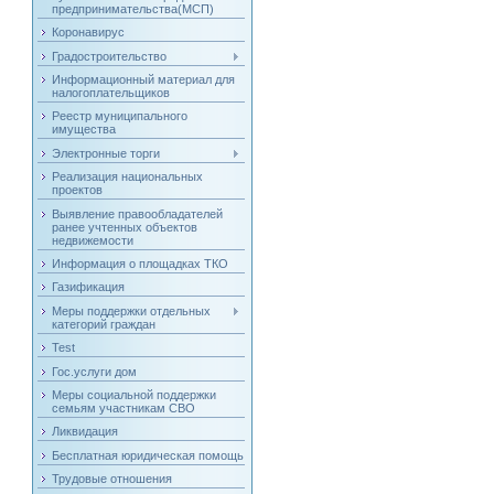
предпринимательства(МСП)
Коронавирус
Градостроительство
Информационный материал для
налогоплательщиков
Реестр муниципального
имущества
Электронные торги
Реализация национальных
проектов
Выявление правообладателей
ранее учтенных объектов
недвижемости
Информация о площадках ТКО
Газификация
Меры поддержки отдельных
категорий граждан
Test
Гос.услуги дом
Меры социальной поддержки
семьям участникам СВО
Ликвидация
Бесплатная юридическая помощь
Трудовые отношения