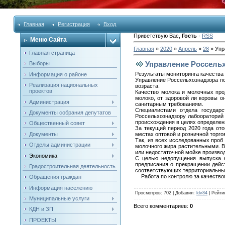
Главная
Регистрация
Вход
Приветствую Вас
,
Гость
·
RSS
Меню Сайта
Главная
»
2020
»
Апрель
»
28
» Упр
Главная страница
Управление Россель
Выборы
Результаты мониторинга качества
Информация о районе
Управление Россельхознадзора п
Реализация национальных
возраста.
проектов
Качество молока и молочных прод
молоко, от здоровой ли коровы о
Администрация
санитарным требованиям.
Специалистами отдела государс
Документы собрания депутатов
Россельхознадзору лабоораторий
происхождения в целях определен
Общественный совет
За текущий период 2020 года от
Документы
местах оптовой и розничной торг
Так, из всех исследованных проб
Отделы администрации
молочного жира растительными. В
или недостаточной мойке произво
Экономика
С целью недопущения выпуска н
предписания о прекращении дейс
Градостроительная деятельность
соответствующих территориальных
Работа по контролю за качеством
Обращения граждан
Информация населению
Просмотров
: 702 |
Добавил
:
ldv84
|
Рейти
Муниципальные услуги
Всего комментариев
:
0
КДН и ЗП
ПРОЕКТЫ