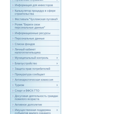
Информация для инвесторов
Калькулятор процедур в сфере
строительства
Фестиваль"Чухломская пуговка"
Ролик "Береги свои
персональные данные"
Информационные ресурсы
Персональные данные
Списки фондов
Личный кабинет
налогоплатильщика
Муниципальный контроль
Благоустройство
Защита прав потребителей
Прокуратура сообщает
Антинаркотическая комиссия
Туризм
Спорт и ВФСК ГТО
Досуговая деятельность граждан
пожилого возраста
Активное долголетие
Имущественная поддержка
субъектов малого среднего