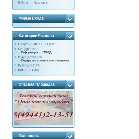
645 лет г. Чухломе
Форма Входа
Категории Раздела
Спорт и ВФСК ГТО
[192]
ГИБДД
[330]
Информация от ГИБДД
Имущество
[58]
Имущество и земельные отношения
Культура
[123]
КДН и ЗП
[10]
Опасная Площадка
Календарь