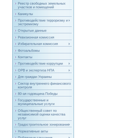
Реестр свободных земельных
участков и помещений
Каникулы
Противодействие терроризму и
экстремизму
Открытые данные
Ревизионная комиссия
Избирательная комиссия
Фотоальбомы
Контакты
Противодействие коррупции
ОРВ и экспертиза НПА
Для граждан Украины
Сектор внутреннего финансового
контроля
80-ая годовщина Победы
Государственные и
муниципальные услуги
Общественный совет по
независимой оценки качества
услуг
Градостроительное зонирование
Нормативные акты
Публичные слушания