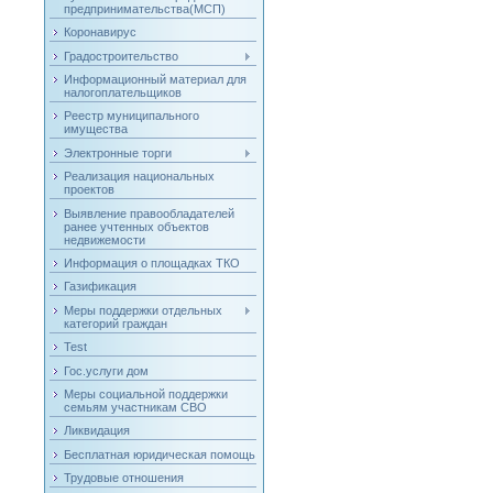
предпринимательства(МСП)
Коронавирус
Градостроительство
Информационный материал для
налогоплательщиков
Реестр муниципального
имущества
Электронные торги
Реализация национальных
проектов
Выявление правообладателей
ранее учтенных объектов
недвижемости
Информация о площадках ТКО
Газификация
Меры поддержки отдельных
категорий граждан
Test
Гос.услуги дом
Меры социальной поддержки
семьям участникам СВО
Ликвидация
Бесплатная юридическая помощь
Трудовые отношения