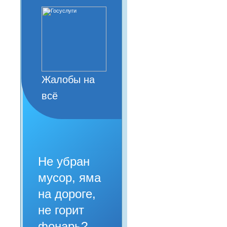
Жалобы на
всё
Не убран
мусор, яма
на дороге,
не горит
фонарь?