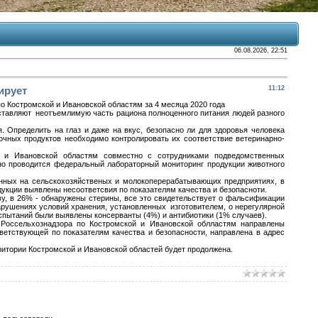
06.08.2026, 22:51
ирует
11:12
о Костромской и Ивановской областям за 4 месяца 2020 года
ставляют неотъемлимую часть рациона полноценного питания людей разного
. Определить на глаз и даже на вкус, безопасно ли для здоровья человека
очных продуктов необходимо контролировать их соответствие ветеринарно-
ой и Ивановской областям совместно с сотрудниками подведомственных
о проводится федеральный лабораторный мониторинг продукции животного
анных на сельскохозяйственых и молокоперерабатывающих предприятиях, в
дукции выявлены несоответсвия по показателям качества и безопасноти.
ву, в 26% - обнаружены стерины, все это свидетельствует о фальсификации
рушениях условий хранения, установленных изготовителем, о нерегулярной
испытаний были выявлены консерванты (4%) и антибиотики (1% случаев).
Россельхознадзора по Костромской и Ивановской облластям направлены
ветствующей по показателям качества и безопасности, направлена в адрес
итории Костромской и Ивановской областей будет продолжена.