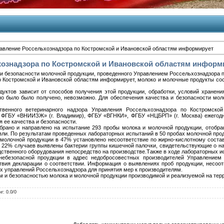
авление Россельхознадзора по Костромской и Ивановской областям информирует
хознадзора по Костромской и Ивановской областям информ
 и безопасности молочной продукции, проведенного Управлением Россельхознадзора п
о Костромской и Ивановской областям информирует, молоко и молочные продукты со
уктов зависит от способов получения этой продукции, обработки, условий хранения
но было было получено, невозможно. Для обеспечения качества и безопасности мол
твенного ветеринарного надзора Управления Россельхознадзора по Костромск
 ФГБУ «ВНИИЗЖ» (г. Владимир), ФГБУ «ВГНКИ», ФГБУ «НЦБРП» (г. Москва) ежегодн
я ее качества и безопасности.
обрано и направлено на испытание 293 пробы молока и молочной продукции, отобр
овли. По результатам проведенных лабораторных испытаний в 50 пробах молочной про
 молочной продукции в 47% установлено несоответствие по жирно-кислотному соста
 22% случаев выявлены бактерии группы кишечной палочки, свидетельствующие о на
дственного оборудования непосредство на производстве.Также в ходе лабораторных 
ебезопасной проудкции в адрес недобросовестных производителей Управлением 
твия декларации о соответствии. Информация о выявлениях проб продукции, несоот
 управлений Россельхознадзора для принятия мер к производителям.
 и безопасностью молока и молочной продукции производимой и реализуемой на терр
нг
:
0.0
/
0