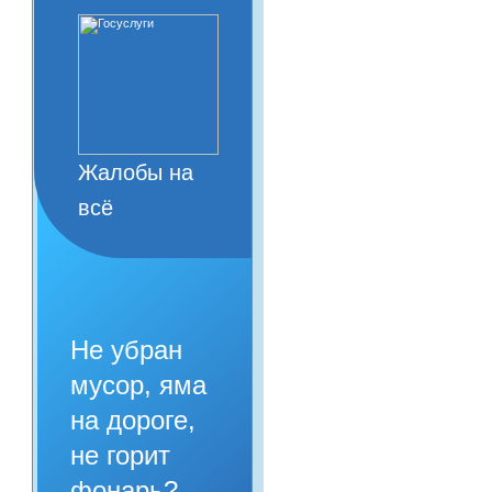
Жалобы на
всё
Не убран
мусор, яма
на дороге,
не горит
фонарь?