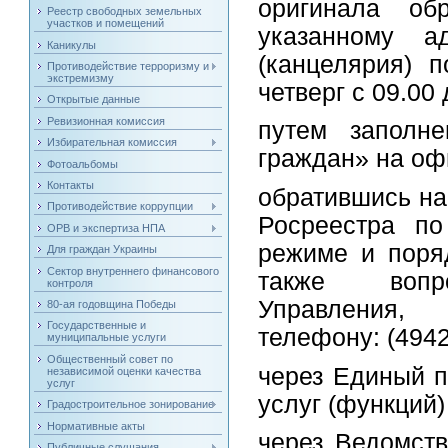
оригинала об
Реестр свободных земельных
участков и помещений
указанному а
Каникулы
(канцелярия) 
Противодействие терроризму и
экстремизму
четверг с 09.00 
Открытые данные
Ревизионная комиссия
путем заполн
Избирательная комиссия
граждан» на оф
Фотоальбомы
Контакты
обратившись на
Противодействие коррупции
Росреестра по
ОРВ и экспертиза НПА
режиме и поря
Для граждан Украины
Сектор внутреннего финансового
также вопро
контроля
Управления, 
80-ая годовщина Победы
Государственные и
телефону: (4942
муниципальные услуги
Общественный совет по
через Единый п
независимой оценки качества
услуг
услуг (функций) 
Градостроительное зонирование
Нормативные акты
через Ведомст
Публичные слушания