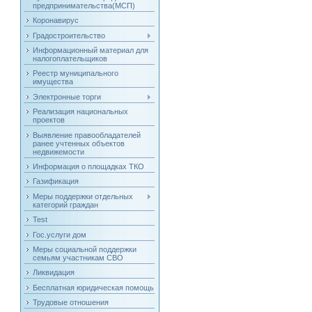
предпринимательства(МСП)
Коронавирус
Градостроительство
Информационный материал для
налогоплательщиков
Реестр муниципального
имущества
Электронные торги
Реализация национальных
проектов
Выявление правообладателей
ранее учтенных объектов
недвижемости
Информация о площадках ТКО
Газификация
Меры поддержки отдельных
категорий граждан
Test
Гос.услуги дом
Меры социальной поддержки
семьям участникам СВО
Ликвидация
Бесплатная юридическая помощь
Трудовые отношения