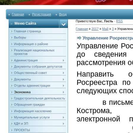
Главная
Регистрация
Вход
Приветствую Вас
,
Гость
·
RSS
Меню Сайта
Главная
»
2017
»
Май
»
3
» Управлени
Главная страница
Управление Росреестр
Выборы
Управление Рос
Информация о районе
Реализация национальных
до сведения
проектов
Администрация
рассмотрения о
Документы собрания депутатов
Направить о
Общественный совет
Документы
Росреестра по
Отделы администрации
следующих спо
Экономика
Градостроительная деятельность
в письменном 
Обращения граждан
Кострома, 
Информация населению
электронной п
Муниципальные услуги
КДН и ЗП
(4942) 35-
ПРОЕКТЫ