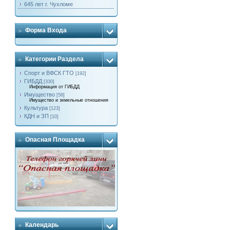
645 лет г. Чухломе
Форма Входа
Категории Раздела
Спорт и ВФСК ГТО
[192]
ГИБДД
[330]
Информация от ГИБДД
Имущество
[58]
Имущество и земельные отношения
Культура
[123]
КДН и ЗП
[10]
Опасная Площадка
Календарь