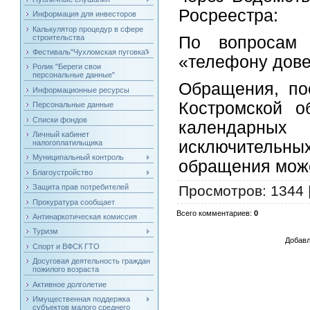
Росреестра:
Информация для инвесторов
Калькулятор процедур в сфере
строительства
По вопросам 
Фестиваль"Чухломская пуговка"
«телефону довер
Ролик "Береги свои
персональные данные"
Обращения, по
Информационные ресурсы
Костромской о
Персональные данные
Списки фондов
календарны
Личный кабинет
исключительных
налогоплатильщика
Муниципальный контроль
обращения може
Благоустройство
Защита прав потребителей
Просмотров
: 1344 
Прокуратура сообщает
Всего комментариев
:
0
Антинаркотическая комиссия
Туризм
Добавл
Спорт и ВФСК ГТО
Досуговая деятельность граждан
пожилого возраста
Активное долголетие
Имущественная поддержка
субъектов малого среднего