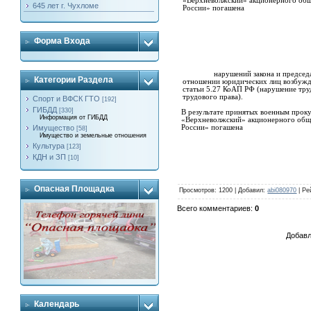
«Верхневолжский» акционерного об
645 лет г. Чухломе
России» погашена
Форма Входа
нарушений закона и председателю
Категории Раздела
отношении юридических лиц возбужд
статьи 5.27 КоАП РФ (нарушение тру
трудового права).
Спорт и ВФСК ГТО
[192]
ГИБДД
[330]
В результате принятых военным прок
Информация от ГИБДД
«Верхневолжский» акционерного об
России» погашена
Имущество
[58]
Имущество и земельные отношения
Культура
[123]
КДН и ЗП
[10]
Опасная Площадка
Просмотров
: 1200 |
Добавил
:
abi080970
|
Ре
Всего комментариев
:
0
Добавл
Календарь