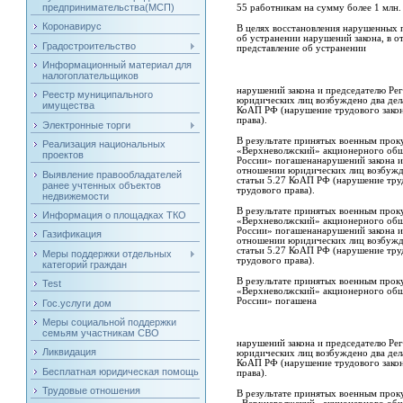
предпринимательства(МСП)
55 работникам на сумму более 1 млн.
Коронавирус
В целях восстановления нарушенных 
об устранении нарушений закона, в 
Градостроительство
представление об устранении
Информационный материал для
налогоплательщиков
нарушений закона и председателю Ре
Реестр муниципального
юридических лиц возбуждено два дел
имущества
КоАП РФ (нарушение трудового закон
права).
Электронные торги
В результате принятых военным прок
Реализация национальных
«Верхневолжский» акционерного об
проектов
России» погашенанарушений закона и
отношении юридических лиц возбужд
Выявление правообладателей
статьи 5.27 КоАП РФ (нарушение тру
ранее учтенных объектов
трудового права).
недвижемости
В результате принятых военным прок
Информация о площадках ТКО
«Верхневолжский» акционерного об
России» погашенанарушений закона и
Газификация
отношении юридических лиц возбужд
статьи 5.27 КоАП РФ (нарушение тру
Меры поддержки отдельных
трудового права).
категорий граждан
В результате принятых военным прок
Test
«Верхневолжский» акционерного об
России» погашена
Гос.услуги дом
Меры социальной поддержки
семьям участникам СВО
нарушений закона и председателю Ре
Ликвидация
юридических лиц возбуждено два дел
КоАП РФ (нарушение трудового закон
Бесплатная юридическая помощь
права).
Трудовые отношения
В результате принятых военным прок