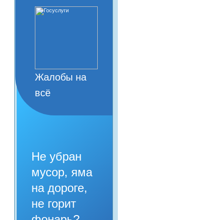
Жалобы на
всё
Не убран
мусор, яма
на дороге,
не горит
фонарь?