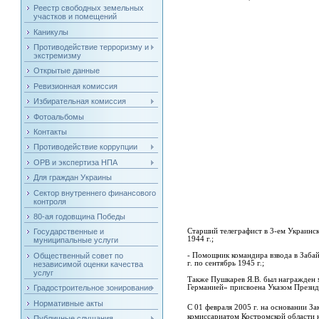
Реестр свободных земельных
участков и помещений
Каникулы
Противодействие терроризму и
экстремизму
Открытые данные
Ревизионная комиссия
Избирательная комиссия
Фотоальбомы
Контакты
Противодействие коррупции
ОРВ и экспертиза НПА
Для граждан Украины
Сектор внутреннего финансового
контроля
80-ая годовщина Победы
Старший телеграфист в 3-ем Украинск
Государственные и
1944 г.;
муниципальные услуги
Общественный совет по
- Помощник командира взвода в Забай
г. по сентябрь 1945 г.;
независимой оценки качества
услуг
Также Пушкарев Я.В. был награжден 
Градостроительное зонирование
Германией» присвоена Указом Презид
Нормативные акты
С 01 февраля 2005 г. на основании З
комиссариатом Костромской области н
Публичные слушания