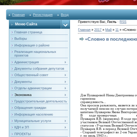
Главная
Регистрация
Вход
Приветствую Вас
,
Гость
·
RSS
Меню Сайта
Главная
»
2017
»
Май
»
11
» «Словно 
Главная страница
«Словно в последнюю
Выборы
Информация о районе
Реализация национальных
проектов
Администрация
Документы собрания депутатов
Общественный совет
Документы
Отделы администрации
Экономика
Для Пушкаревой Нины Дмитриевны об
гарнизона стал
Градостроительная деятельность
справедливость...
Она просила разъяснить, является ли 
Обращения граждан
получаемой пенсии по случаю потери
капитана Пушкарева Якова Викторович
Информация населению
В ходе проверочных меро
Пушкарев Я.В. (кормилец). В ходе пр
Муниципальные услуги
участником Великой Отечественной в
статусом «Участник Великой Отечест
КДН и ЗП
Пушкарев Я.В. в период Великой Отеч
- Старший телеграфист во 2-ом Украи
ПРОЕКТЫ
г. по июль 1943 г.;