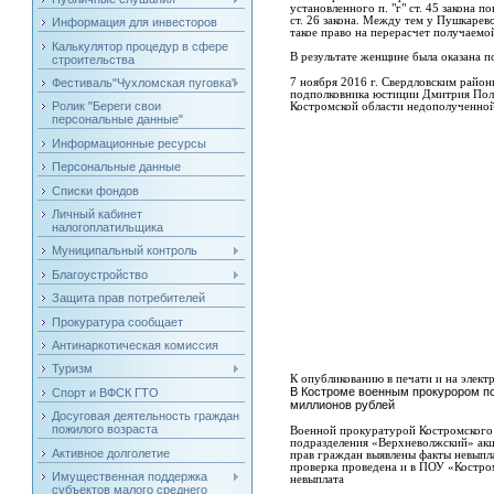
установленного п. "г" ст. 45 закона 
ст. 26 закона. Между тем у Пушкаре
Информация для инвесторов
такое право на перерасчет получаемо
Калькулятор процедур в сфере
В результате женщине была оказана 
строительства
7 ноября 2016 г. Свердловским район
Фестиваль"Чухломская пуговка"
подполковника юстиции Дмитрия Поля
Ролик "Береги свои
Костромской области недополученной 
персональные данные"
Информационные ресурсы
Персональные данные
Списки фондов
Личный кабинет
налогоплатильщика
Муниципальный контроль
Благоустройство
Защита прав потребителей
Прокуратура сообщает
Антинаркотическая комиссия
Туризм
К опубликованию в печати и на элек
В Костроме военным прокурором по
Спорт и ВФСК ГТО
миллионов рублей
Досуговая деятельность граждан
пожилого возраста
Военной прокуратурой Костромского
подразделения «Верхневолжский» ак
Активное долголетие
прав граждан выявлены факты невыпла
проверка проведена и в ПОУ «Костр
Имущественная поддержка
невыплата за
субъектов малого среднего