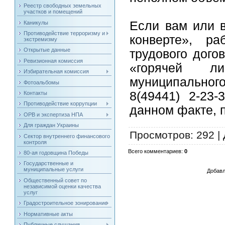
Реестр свободных земельных
участков и помещений
Если вам или 
Каникулы
Противодействие терроризму и
конверте», ра
экстремизму
Открытые данные
трудового дого
Ревизионная комиссия
«горячей ли
Избирательная комиссия
муниципальног
Фотоальбомы
8(49441) 2-23
Контакты
Противодействие коррупции
данном факте, 
ОРВ и экспертиза НПА
Для граждан Украины
Просмотров
: 292 |
Сектор внутреннего финансового
контроля
Всего комментариев
:
0
80-ая годовщина Победы
Государственные и
муниципальные услуги
Добавл
Общественный совет по
независимой оценки качества
услуг
Градостроительное зонирование
Нормативные акты
Публичные слушания