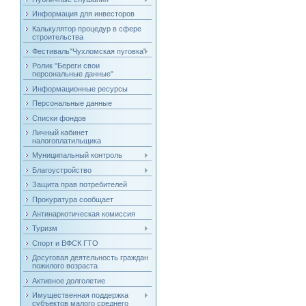
Информация для инвесторов
Калькулятор процедур в сфере
строительства
Фестиваль"Чухломская пуговка"
Ролик "Береги свои
персональные данные"
Информационные ресурсы
Персональные данные
Списки фондов
Личный кабинет
налогоплатильщика
Муниципальный контроль
Благоустройство
Защита прав потребителей
Прокуратура сообщает
Антинаркотическая комиссия
Туризм
Спорт и ВФСК ГТО
Досуговая деятельность граждан
пожилого возраста
Активное долголетие
Имущественная поддержка
субъектов малого среднего