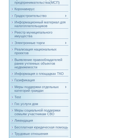
предпринимательства(МСП)
Коронавирус
Градостроительство
Информационный материал для
налогоплательщиков
Реестр муниципального
имущества
Электронные торги
Реализация национальных
проектов
Выявление правообладателей
ранее учтенных объектов
недвижемости
Информация о площадках ТКО
Газификация
Меры поддержки отдельных
категорий граждан
Test
Гос.услуги дом
Меры социальной поддержки
семьям участникам СВО
Ликвидация
Бесплатная юридическая помощь
Трудовые отношения