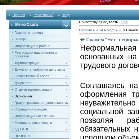
Главная
Регистрация
Вход
Приветствую Вас
,
Гость
·
RSS
Меню Сайта
Главная
»
2024
»
Март
»
26
» Скажем 
Главная страница
Скажем "Нет" неформа
Выборы
Неформальная 
Информация о районе
Реализация национальных
основанных на 
проектов
Администрация
трудового догов
Документы собрания депутатов
Общественный совет
Документы
Соглашаясь на
Отделы администрации
оформления тр
Экономика
неуважительн
Градостроительная деятельность
Обращения граждан
социальной за
Информация населению
позволяя ра
Муниципальные услуги
обязательных н
КДН и ЗП
неполном объе
ПРОЕКТЫ