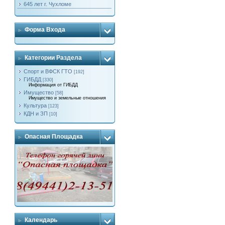
645 лет г. Чухломе
Форма Входа
Категории Раздела
Спорт и ВФСК ГТО
[192]
ГИБДД
[330]
Информация от ГИБДД
Имущество
[58]
Имущество и земельные отношения
Культура
[123]
КДН и ЗП
[10]
Опасная Площадка
Календарь