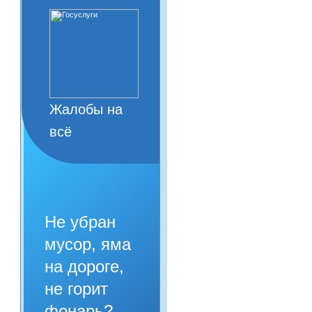
Жалобы на
всё
Не убран
мусор, яма
на дороге,
не горит
фонарь?