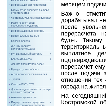
месяцем подачи
Информация для инвесторов
Калькулятор процедур в сфере
Важно отмети
строительства
Фестиваль"Чухломская пуговка"
дорабатывал не
Ролик "Береги свои
после увольнен
персональные данные"
Информационные ресурсы
перерасчета н
Персональные данные
будет. Такому
Списки фондов
территориаль
Личный кабинет
налогоплатильщика
выплатное де
Муниципальный контроль
подтверждаю
Благоустройство
Защита прав потребителей
перерасчет ему
Прокуратура сообщает
после подачи з
Антинаркотическая комиссия
отношении тех 
Туризм
Спорт и ВФСК ГТО
города на жител
Досуговая деятельность граждан
пожилого возраста
На сегодняшни
Активное долголетие
Костромской о
Имущественная поддержка
субъектов малого среднего