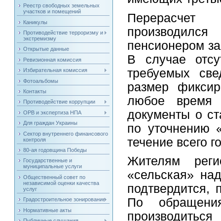
Реестр свободных земельных
участков и помещений
Перерасчет 
Каникулы
производился
Противодействие терроризму и
экстремизму
пенсионером за
Открытые данные
В случае отсу
Ревизионная комиссия
требуемых св
Избирательная комиссия
Фотоальбомы
размер фиксир
Контакты
любое время 
Противодействие коррупции
документы о ст
ОРВ и экспертиза НПА
Для граждан Украины
по уточнению «
Сектор внутреннего финансового
течение всего г
контроля
80-ая годовщина Победы
Жителям реги
Государственные и
муниципальные услуги
«сельская» над
Общественный совет по
независимой оценки качества
подтвердится, 
услуг
По обращени
Градостроительное зонирование
Нормативные акты
производиться
Публичные слушания