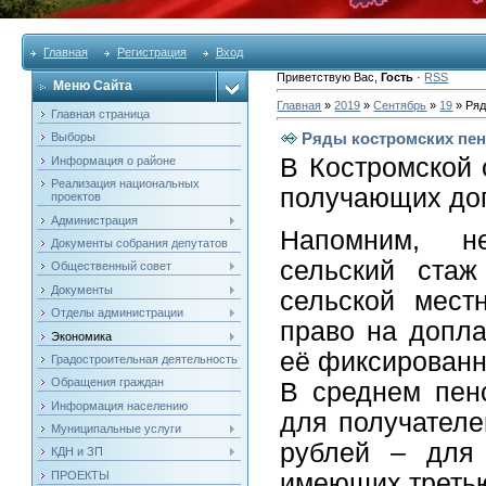
Главная
Регистрация
Вход
Приветствую Вас
,
Гость
·
RSS
Меню Сайта
Главная
»
2019
»
Сентябрь
»
19
» Ряд
Главная страница
Ряды костромских пен
Выборы
В Костромской 
Информация о районе
Реализация национальных
получающих доп
проектов
Администрация
Напомним, н
Документы собрания депутатов
сельский ста
Общественный совет
Документы
сельской мест
Отделы администрации
право на допла
Экономика
её фиксированн
Градостроительная деятельность
Обращения граждан
В среднем пен
Информация населению
для получателе
Муниципальные услуги
рублей – для 
КДН и ЗП
ПРОЕКТЫ
имеющих третью