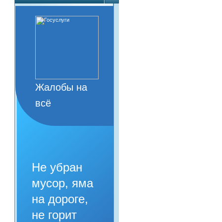
Жалобы на
всё
Не убран
мусор, яма
на дороге,
не горит