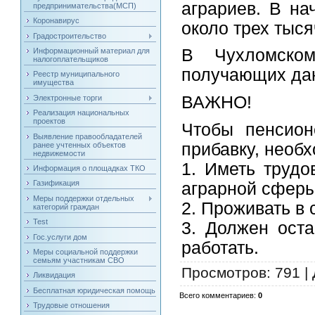
аграриев. В на
предпринимательства(МСП)
Коронавирус
около трех тыся
Градостроительство
В Чухломском
Информационный материал для
налогоплательщиков
получающих дан
Реестр муниципального
имущества
ВАЖНО!
Электронные торги
Реализация национальных
проектов
Чтобы пенсион
Выявление правообладателей
прибавку, необ
ранее учтенных объектов
недвижемости
1. Иметь трудо
Информация о площадках ТКО
Газификация
аграрной сферы
Меры поддержки отдельных
2. Проживать в 
категорий граждан
Test
3. Должен оста
Гос.услуги дом
работать.
Меры социальной поддержки
семьям участникам СВО
Просмотров
: 791 |
Ликвидация
Бесплатная юридическая помощь
Всего комментариев
:
0
Трудовые отношения