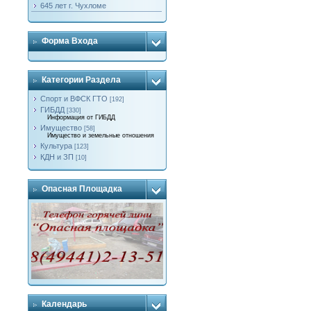
645 лет г. Чухломе
Форма Входа
Категории Раздела
Спорт и ВФСК ГТО
[192]
ГИБДД
[330]
Информация от ГИБДД
Имущество
[58]
Имущество и земельные отношения
Культура
[123]
КДН и ЗП
[10]
Опасная Площадка
Календарь