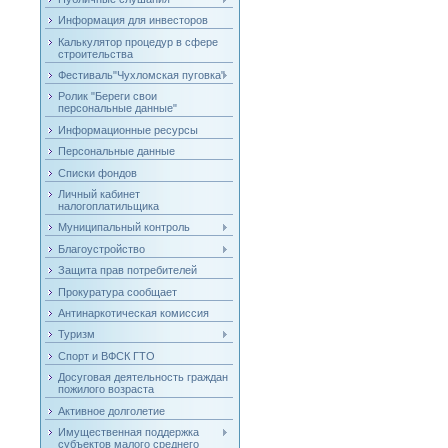
Информация для инвесторов
Калькулятор процедур в сфере
строительства
Фестиваль"Чухломская пуговка"
Ролик "Береги свои
персональные данные"
Информационные ресурсы
Персональные данные
Списки фондов
Личный кабинет
налогоплатильщика
Муниципальный контроль
Благоустройство
Защита прав потребителей
Прокуратура сообщает
Антинаркотическая комиссия
Туризм
Спорт и ВФСК ГТО
Досуговая деятельность граждан
пожилого возраста
Активное долголетие
Имущественная поддержка
субъектов малого среднего