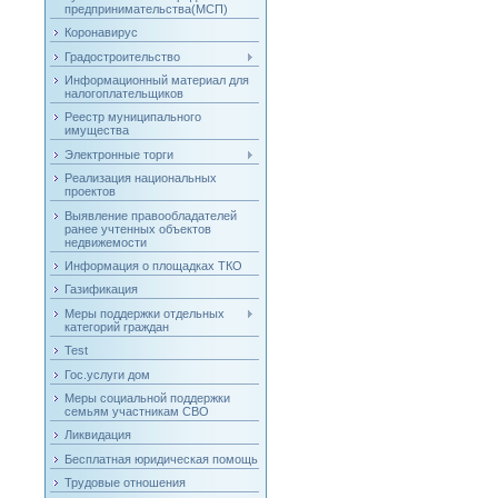
предпринимательства(МСП)
Коронавирус
Градостроительство
Информационный материал для
налогоплательщиков
Реестр муниципального
имущества
Электронные торги
Реализация национальных
проектов
Выявление правообладателей
ранее учтенных объектов
недвижемости
Информация о площадках ТКО
Газификация
Меры поддержки отдельных
категорий граждан
Test
Гос.услуги дом
Меры социальной поддержки
семьям участникам СВО
Ликвидация
Бесплатная юридическая помощь
Трудовые отношения