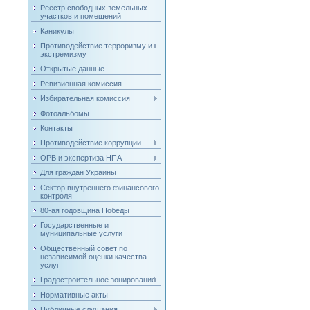
Реестр свободных земельных
участков и помещений
Каникулы
Противодействие терроризму и
экстремизму
Открытые данные
Ревизионная комиссия
Избирательная комиссия
Фотоальбомы
Контакты
Противодействие коррупции
ОРВ и экспертиза НПА
Для граждан Украины
Сектор внутреннего финансового
контроля
80-ая годовщина Победы
Государственные и
муниципальные услуги
Общественный совет по
независимой оценки качества
услуг
Градостроительное зонирование
Нормативные акты
Публичные слушания