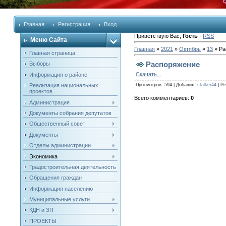
Главная
Регистрация
Вход
Приветствую Вас
,
Гость
·
RSS
Меню Сайта
Главная
»
2021
»
Октябрь
»
13
» Ра
Главная страница
Распоряжение
Выборы
Скачать...
Информация о районе
Реализация национальных
Просмотров
: 594 |
Добавил
:
stalker44
|
Ре
проектов
Всего комментариев
:
0
Администрация
Документы собрания депутатов
Общественный совет
Документы
Отделы администрации
Экономика
Градостроительная деятельность
Обращения граждан
Информация населению
Муниципальные услуги
КДН и ЗП
ПРОЕКТЫ