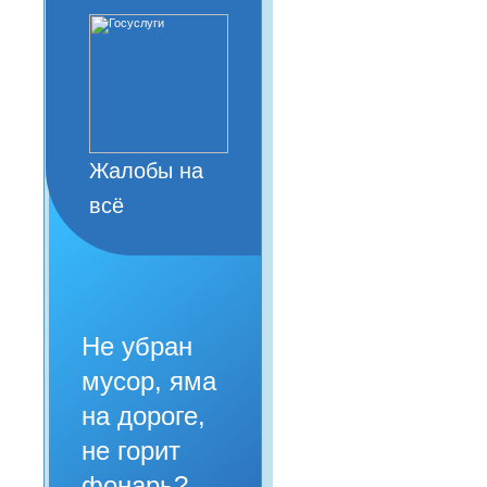
Жалобы на
всё
Не убран
мусор, яма
на дороге,
не горит
фонарь?