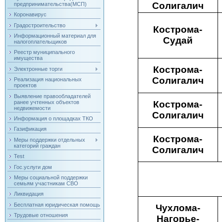
Солигалич
предпринимательства(МСП)
Коронавирус
Градостроительство
Кострома-
Информационный материал для
Судай
налогоплательщиков
Реестр муниципального
имущества
Кострома-
Электронные торги
Солигалич
Реализация национальных
проектов
Выявление правообладателей
ранее учтенных объектов
Кострома-
недвижемости
Солигалич
Информация о площадках ТКО
Газификация
Кострома-
Меры поддержки отдельных
категорий граждан
Солигалич
Test
Гос.услуги дом
Меры социальной поддержки
семьям участникам СВО
Ликвидация
Бесплатная юридическая помощь
Чухлома-
Трудовые отношения
Нагорье-