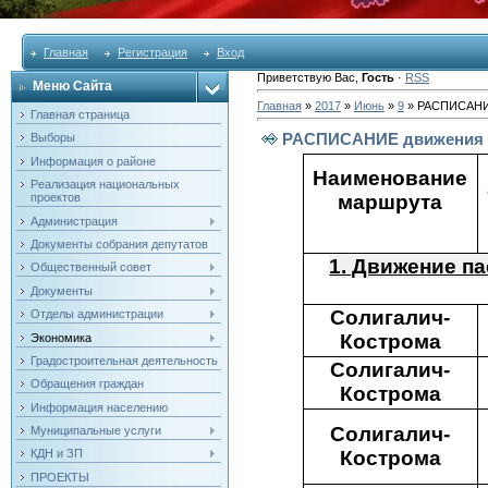
Главная
Регистрация
Вход
Приветствую Вас
,
Гость
·
RSS
Меню Сайта
Главная
»
2017
»
Июнь
»
9
» РАСПИСАНИЕ 
Главная страница
РАСПИСАНИЕ движения па
Выборы
Информация о районе
Наименование
Реализация национальных
проектов
маршрута
Администрация
Документы собрания депутатов
1. Движение па
Общественный совет
Документы
Солигалич-
Отделы администрации
Кострома
Экономика
Градостроительная деятельность
Солигалич-
Обращения граждан
Кострома
Информация населению
Солигалич-
Муниципальные услуги
Кострома
КДН и ЗП
ПРОЕКТЫ