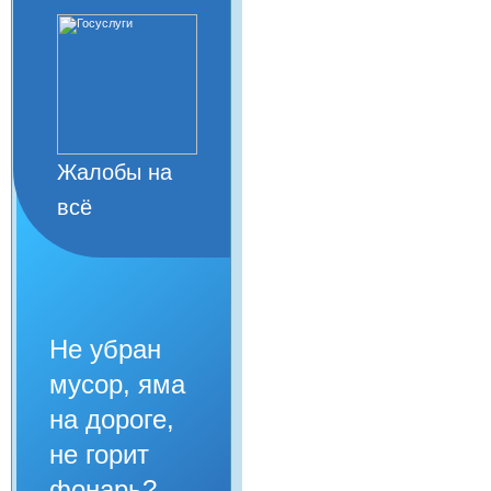
Жалобы на
всё
Не убран
мусор, яма
на дороге,
не горит
фонарь?