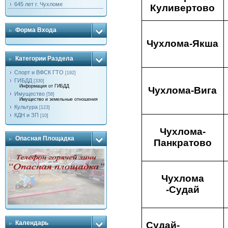
645 лет г. Чухломе
Куливертово
Форма Входа
Чухлома-Якша
Категории Раздела
Спорт и ВФСК ГТО
[192]
ГИБДД
[330]
Информация от ГИБДД
Чухлома-Вига
Имущество
[58]
Имущество и земельные отношения
Культура
[123]
КДН и ЗП
[10]
Чухлома-
Опасная Площадка
Панкратово
Чухлома
-Судай
Календарь
Судай-