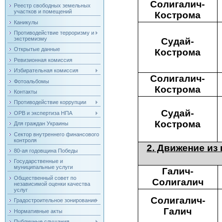
Солигалич-
Реестр свободных земельных
участков и помещений
Кострома
Каникулы
Противодействие терроризму и
экстремизму
Судай-
Открытые данные
Кострома
Ревизионная комиссия
Избирательная комиссия
Солигалич-
Фотоальбомы
Кострома
Контакты
Противодействие коррупции
Судай-
ОРВ и экспертиза НПА
Кострома
Для граждан Украины
Сектор внутреннего финансового
контроля
2. Движение из г
80-ая годовщина Победы
Государственные и
муниципальные услуги
Галич-
Общественный совет по
Солигалич
независимой оценки качества
услуг
Солигалич-
Градостроительное зонирование
Галич
Нормативные акты
Публичные слушания