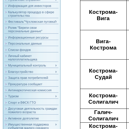
Информация для инвесторов
Кострома-
Калькулятор процедур в сфере
строительства
Вига
Фестиваль"Чухломская пуговка"
Ролик "Береги свои
персональные данные"
Информационные ресурсы
Вига-
Персональные данные
Кострома
Списки фондов
Личный кабинет
налогоплатильщика
Муниципальный контроль
Кострома-
Благоустройство
Судай
Защита прав потребителей
Прокуратура сообщает
Антинаркотическая комиссия
Кострома-
Туризм
Солигалич
Спорт и ВФСК ГТО
Досуговая деятельность граждан
Галич-
пожилого возраста
Солигалич
Активное долголетие
Имущественная поддержка
Кострома-
субъектов малого среднего