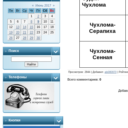
Чухлома
«
Июнь 2017
»
Пн
Вт
Ср
Чт
Пт
Сб
Вс
1
2
3
4
5
6
7
8
9
10
11
Чухлома-
12
13
14
15
16
17
18
Серапиха
19
20
21
22
23
24
25
26
27
28
29
30
Чухлома-
Поиск
Сенная
Просмотров
: 2844 |
Добавил
:
abi080970
|
Рейтин
Телефоны
Всего комментариев
:
0
Добавл
Кнопки