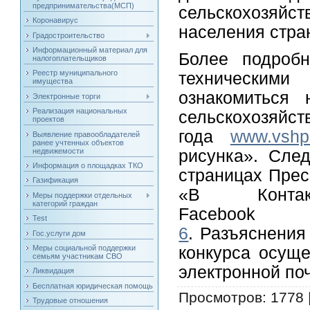
предпринимательства(МСП)
сельскохозяйст
Коронавирус
населения стра
Градостроительство
Информационный материал для
Более подробн
налогоплательщиков
Реестр муниципального
техническим
имущества
ознакомиться 
Электронные торги
Реализация национальных
сельскохозяйст
проектов
года
www.vshp
Выявление правообладателей
ранее учтенных объектов
недвижемости
рисунка». Сле
Информация о площадках ТКО
страницах Прес
Газификация
«В Конт
Меры поддержки отдельных
категорий граждан
Faceb
Test
6
. Разъяснения
Гос.услуги дом
конкурса осущ
Меры социальной поддержки
семьям участникам СВО
электронной по
Ликвидация
Бесплатная юридическая помощь
Просмотров
: 1778 
Трудовые отношения