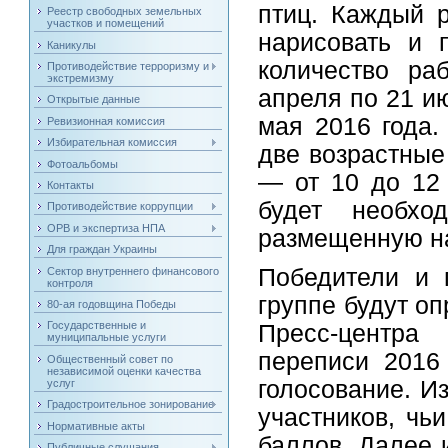
птиц. Каждый р
Реестр свободных земельных
участков и помещений
нарисовать и 
Каникулы
количество ра
Противодействие терроризму и
экстремизму
апреля по 21 и
Открытые данные
мая 2016 года.
Ревизионная комиссия
Избирательная комиссия
две возрастные 
Фотоальбомы
— от 10 до 12 
Контакты
будет необхо
Противодействие коррупции
ОРВ и экспертиза НПА
размещенную на
Для граждан Украины
Победители и 
Сектор внутреннего финансового
контроля
группе будут оп
80-ая годовщина Победы
Государственные и
Пресс-центра
муниципальные услуги
переписи 2016 
Общественный совет по
независимой оценки качества
голосование. И
услуг
Градостроительное зонирование
участников, чь
Нормативные акты
баллов. Далее 
Публичные слушания