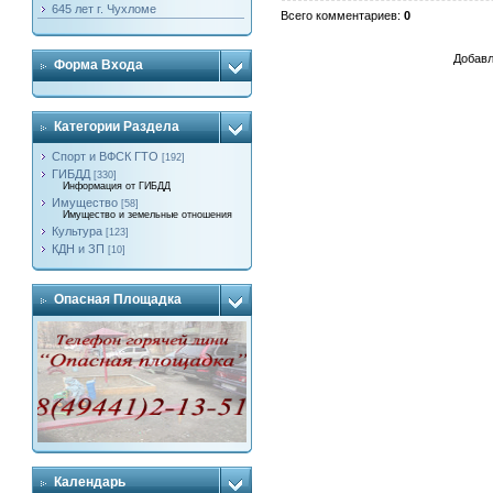
645 лет г. Чухломе
Всего комментариев
:
0
Добавл
Форма Входа
Категории Раздела
Спорт и ВФСК ГТО
[192]
ГИБДД
[330]
Информация от ГИБДД
Имущество
[58]
Имущество и земельные отношения
Культура
[123]
КДН и ЗП
[10]
Опасная Площадка
Календарь