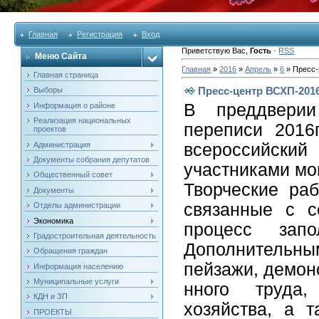
Главная
Регистрация
Вход
Приветствую Вас
,
Гость
·
RSS
Меню Сайта
Главная
»
2016
»
Апрель
»
6
» Пресс-
Главная страница
Пресс-центр ВСХП-201
Выборы
В преддверии
Информация о районе
Реализация национальных
переписи 2016
проектов
Администрация
всероссийск
Документы собрания депутатов
участниками мог
Общественный совет
Творческие ра
Документы
связанные с с
Отделы администрации
Экономика
процесс зап
Градостроительная деятельность
Дополнительн
Обращения граждан
пейзажи, демон
Информация населению
Муниципальные услуги
нного труда,
КДН и ЗП
хозяйства, а т
ПРОЕКТЫ