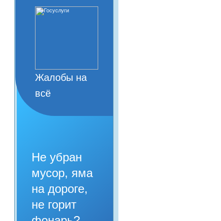
Жалобы на
всё
Не убран
мусор, яма
на дороге,
не горит
фонарь?