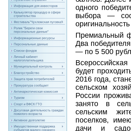
одного победит
Информация для инвесторов
Калькулятор процедур в сфере
выбора — соот
строительства
оригинальность
Фестиваль"Чухломская пуговка"
Ролик "Береги свои
персональные данные"
Премиальный фо
Информационные ресурсы
Два победителя
Персональные данные
— по 5 500 рубл
Списки фондов
Личный кабинет
налогоплатильщика
Всероссийская 
Муниципальный контроль
будет проходит
Благоустройство
2016 года, стан
Защита прав потребителей
сельском хозя
Прокуратура сообщает
Антинаркотическая комиссия
России прожив
Туризм
занято в сель
Спорт и ВФСК ГТО
сельским жит
Досуговая деятельность граждан
пожилого возраста
поселков, име
Активное долголетие
дачи и садо
Имущественная поддержка
субъектов малого среднего