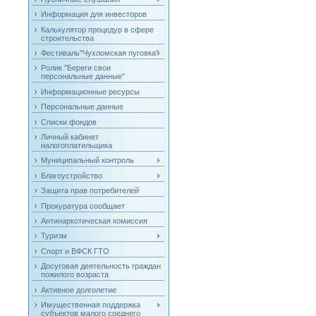
Информация для инвесторов
Калькулятор процедур в сфере
строительства
Фестиваль"Чухломская пуговка"
Ролик "Береги свои
персональные данные"
Информационные ресурсы
Персональные данные
Списки фондов
Личный кабинет
налогоплатильщика
Муниципальный контроль
Благоустройство
Защита прав потребителей
Прокуратура сообщает
Антинаркотическая комиссия
Туризм
Спорт и ВФСК ГТО
Досуговая деятельность граждан
пожилого возраста
Активное долголетие
Имущественная поддержка
субъектов малого среднего