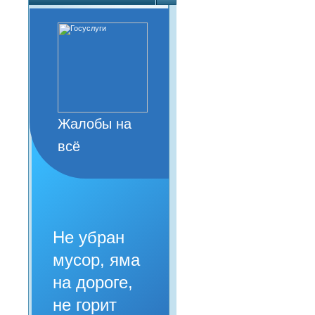
Жалобы на
всё
Не убран
мусор, яма
на дороге,
не горит