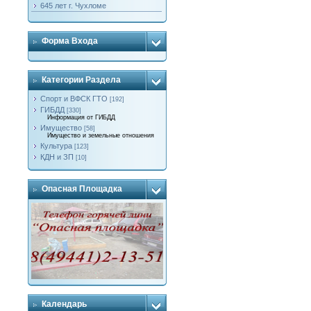
645 лет г. Чухломе
Форма Входа
Категории Раздела
Спорт и ВФСК ГТО
[192]
ГИБДД
[330]
Информация от ГИБДД
Имущество
[58]
Имущество и земельные отношения
Культура
[123]
КДН и ЗП
[10]
Опасная Площадка
Календарь