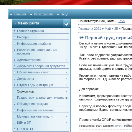
Главная
Регистрация
Вход
Приветствую Вас
,
Гость
·
RSS
Меню Сайта
Главная
»
2021
»
Май
»
25
» Первый
Главная страница
Первый труд, первый
Выборы
Весной и летом многие школьники
Информация о районе
14 до 18 лет. Отделение ПФР по 
Реализация национальных
проектов
Так, если подросток устраиваетс
Кстати, это правило распространя
Администрация
Если же школьник уже был трудо
Документы собрания депутатов
приказа, необходимо вносить в бу
Общественный совет
Кроме того, после приема на рабо
Документы
по форме СЗВ-ТД. А после расторж
Отделы администрации
Для справки:
Экономика
Напомним, формирование электронн
Градостроительная деятельность
они хотят формировать свою труд
Обращения граждан
Переход к новому формату сведе
необходимо. Единственным исключе
Информация населению
Муниципальные услуги
Пресс-служба ОПФР по Костромск
КДН и ЗП
Просмотров
: 599 |
Добавил
:
ldv84
|
Рейти
ПРОЕКТЫ