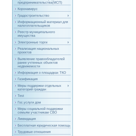
предпринимательства(МСП)
Коронавирус
Градостроительство
Информационный материал для
налогоплательщиков
Реестр муниципального
имущества
Электронные торги
Реализация национальных
проектов
Выявление правообладателей
ранее учтенных объектов
недвижемости
Информация о площадках ТКО
Газификация
Меры поддержки отдельных
категорий граждан
Test
Гос.услуги дом
Меры социальной поддержки
семьям участникам СВО
Ликвидация
Бесплатная юридическая помощь
Трудовые отношения