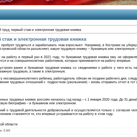
 труд, первый стаж и электронная трудовая книжка
 стаж и электронная трудовая книжка
 пробуют трудиться и зарабатывать «как взрослые». Например, в Костроме на уборку
Костромской области разъясняет, какую трудовую книжку – бумажную или электронну
я на работу в первый раз в 2021 году, то бумажная трудовая книжка ему не оформля
ется и на совершеннолетних работников, которые принимаются на работу впервые.
устроен ранее и бумажная трудовая книжка со сведениями о работе у него есть на
мажную трудовую, а также в электронную.
ту несовершеннолетнего ребенка, работодатель обязан не позднее рабочего дня, сле
ения трудовых отношений с подростком (увольнения) – вновь отправить отчет в тот же
ых трудовых книжек россиян началось год назад – с 1 января 2020 года. До 31 дека
овую биографию – в бумажном или электронном.
ний о трудовой деятельности добровольный и осуществляется только с согласия че
нием становятся те, кто впервые устраивается на работу в этом году.
ой области
нг
:
0.0
/
0