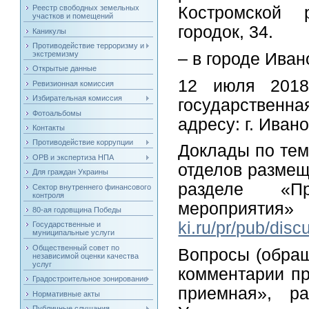
Реестр свободных земельных
Костромской 
участков и помещений
городок, 34.
Каникулы
Противодействие терроризму и
– в городе Иван
экстремизму
Открытые данные
12 июля 201
Ревизионная комиссия
Избирательная комиссия
государственн
Фотоальбомы
адресу: г. Ивано
Контакты
Противодействие коррупции
Доклады по тем
ОРВ и экспертиза НПА
отделов размещ
Для граждан Украины
разделе «Пр
Сектор внутреннего финансового
контроля
мероприятия»
80-ая годовщина Победы
ki.ru/pr/pub/dis
Государственные и
муниципальные услуги
Общественный совет по
Вопросы (обращ
независимой оценки качества
услуг
комментарии пр
Градостроительное зонирование
приемная», 
Нормативные акты
Публичные слушания