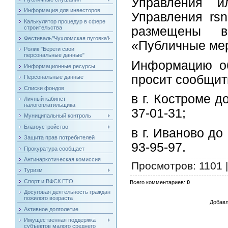
Управления и
Информация для инвесторов
Управления rsn
Калькулятор процедур в сфере
строительства
размещены в
Фестиваль"Чухломская пуговка"
«Публичные ме
Ролик "Береги свои
персональные данные"
Информацию об
Информационные ресурсы
просит сообщит
Персональные данные
Списки фондов
в г. Костроме д
Личный кабинет
налогоплатильщика
37-01-31;
Муниципальный контроль
Благоустройство
в г. Иваново до
Защита прав потребителей
93-95-97.
Прокуратура сообщает
Антинаркотическая комиссия
Просмотров
: 1101 
Туризм
Спорт и ВФСК ГТО
Всего комментариев
:
0
Досуговая деятельность граждан
пожилого возраста
Добавл
Активное долголетие
Имущественная поддержка
субъектов малого среднего