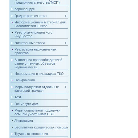
предпринимательства(МСП)
Коронавирус
Градостроительство
Информационный материал для
налогоплательщиков
Реестр муниципального
имущества
Электронные торги
Реализация национальных
проектов
Выявление правообладателей
ранее учтенных объектов
недвижемости
Информация о площадках ТКО
Газификация
Меры поддержки отдельных
категорий граждан
Test
Гос.услуги дом
Меры социальной поддержки
семьям участникам СВО
Ликвидация
Бесплатная юридическая помощь
Трудовые отношения