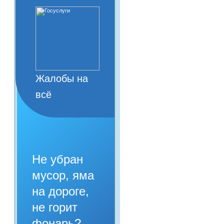
Жалобы на
всё
Не убран
мусор, яма
на дороге,
не горит
фонарь?