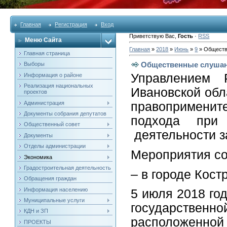
Главная
Регистрация
Вход
Приветствую Вас
,
Гость
·
RSS
Меню Сайта
Главная
»
2018
»
Июнь
»
9
» Обществ
Главная страница
Общественные слуша
Выборы
Управлением 
Информация о районе
Реализация национальных
Ивановской обл
проектов
Администрация
правопримените
Документы собрания депутатов
подхода при 
Общественный совет
деятельности за
Документы
Отделы администрации
Мероприятия со
Экономика
Градостроительная деятельность
– в городе Кост
Обращения граждан
Информация населению
5 июля 2018 го
Муниципальные услуги
государствен
КДН и ЗП
расположенно
ПРОЕКТЫ