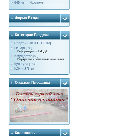
645 лет г. Чухломе
Форма Входа
Категории Раздела
Спорт и ВФСК ГТО
[192]
ГИБДД
[330]
Информация от ГИБДД
Имущество
[58]
Имущество и земельные отношения
Культура
[123]
КДН и ЗП
[10]
Опасная Площадка
Календарь