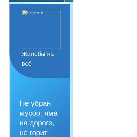
Жалобы на
всё
Не убран
мусор, яма
на дороге,
не горит