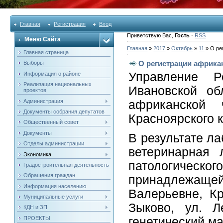
Главная
Регистрация
Вход
Приветствую Вас
,
Гость
·
RSS
Меню Сайта
Главная
»
2017
»
Октябрь
»
11
» О ре
Главная страница
О регистрации африка
Выборы
Управление Р
Информация о районе
Реализация национальных
Ивановской об
проектов
Администрация
африканской
Документы собрания депутатов
Красноярского к
Общественный совет
Документы
В результате л
Отделы администрации
ветеринарная 
Экономика
патологичес
Градостроительная деятельность
Обращения граждан
принадлежаще
Информация населению
Валерьевне, Кр
Муниципальные услуги
Зыково, ул. 
КДН и ЗП
ПРОЕКТЫ
генетический м