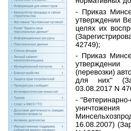
нормативных до
Информация для инвесторов
- Приказ Минсе
Калькулятор процедур в сфере
строительства
утверждении Ве
Фестиваль"Чухломская пуговка"
целях их воспр
Ролик "Береги свои
персональные данные"
(Зарегистриро
Информационные ресурсы
42749);
Персональные данные
Списки фондов
- Приказ Минсе
Личный кабинет
налогоплатильщика
утверждении
Муниципальный контроль
(перевозки) ав
Благоустройство
для них" (З
Защита прав потребителей
Прокуратура сообщает
03.08.2017 N 47
Антинаркотическая комиссия
- "Ветеринарно
Туризм
Спорт и ВФСК ГТО
уничтожения
Досуговая деятельность граждан
пожилого возраста
Минсельхозпрод
Активное долголетие
16.08.2007) (З
Имущественная поддержка
субъектов малого среднего