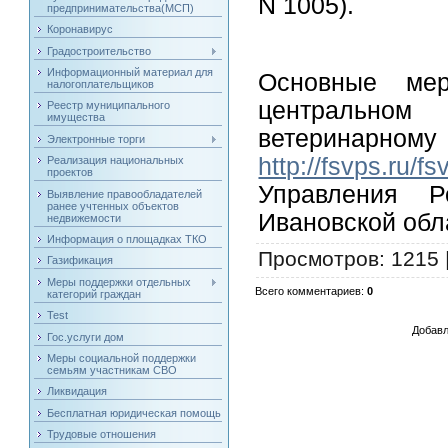
N 1005).
предпринимательства(МСП)
Коронавирус
Градостроительство
Информационный материал для
Основные ме
налогоплательщиков
центрально
Реестр муниципального
имущества
ветеринарн
Электронные торги
http://fsvps.ru/fs
Реализация национальных
проектов
Управления Р
Выявление правообладателей
ранее учтенных объектов
Ивановской обл
недвижемости
Информация о площадках ТКО
Просмотров
: 1215 
Газификация
Меры поддержки отдельных
Всего комментариев
:
0
категорий граждан
Test
Добавл
Гос.услуги дом
Меры социальной поддержки
семьям участникам СВО
Ликвидация
Бесплатная юридическая помощь
Трудовые отношения