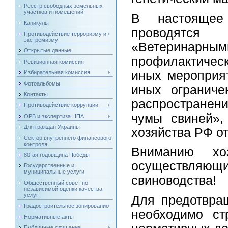
Реестр свободных земельных
участков и помещений
В настоящее
Каникулы
проводятся
Противодействие терроризму и
экстремизму
«Ветеринар
Открытые данные
профилактическ
Ревизионная комиссия
иных мероприят
Избирательная комиссия
Фотоальбомы
иных ограниче
Контакты
распространен
Противодействие коррупции
чумы свиней»,
ОРВ и экспертиза НПА
Для граждан Украины
хозяйства РФ от
Сектор внутреннего финансового
контроля
Вниманию хо
80-ая годовщина Победы
осуществляющих
Государственные и
муниципальные услуги
свиноводства!
Общественный совет по
независимой оценки качества
услуг
Для предотвра
Градостроительное зонирование
необходимо ст
Нормативные акты
Публичные слушания