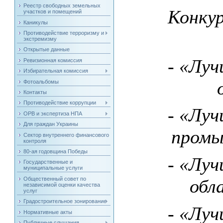
Реестр свободных земельных
Конку
участков и помещений
Каникулы
Противодействие терроризму и
экстремизму
Открытые данные
- «Луч
Ревизионная комиссия
Избирательная комиссия
Фотоальбомы
Контакты
Противодействие коррупции
- «Луч
ОРВ и экспертиза НПА
Для граждан Украины
промы
Сектор внутреннего финансового
контроля
80-ая годовщина Победы
- «Луч
Государственные и
муниципальные услуги
Общественный совет по
обл
независимой оценки качества
услуг
Градостроительное зонирование
- «Луч
Нормативные акты
Публичные слушания