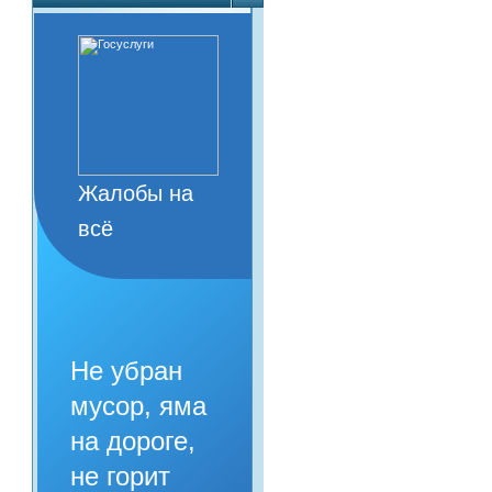
Жалобы на
всё
Не убран
мусор, яма
на дороге,
не горит