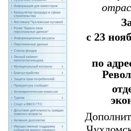
отрас
Информация для инвесторов
Калькулятор процедур в сфере
строительства
З
Фестиваль"Чухломская пуговка"
Ролик "Береги свои
персональные данные"
с 23 ноя
Информационные ресурсы
Персональные данные
Списки фондов
Личный кабинет
по адре
налогоплатильщика
Муниципальный контроль
Револ
Благоустройство
Защита прав потребителей
отд
Прокуратура сообщает
Антинаркотическая комиссия
эко
Туризм
Спорт и ВФСК ГТО
Досуговая деятельность граждан
Дополнит
пожилого возраста
Активное долголетие
Чухломск
Имущественная поддержка
субъектов малого среднего