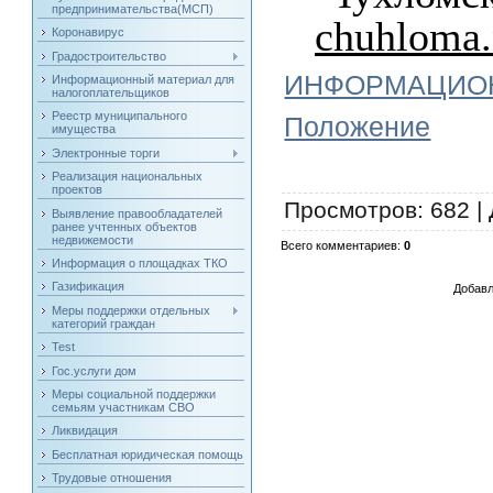
предпринимательства(МСП)
chuhloma.
Коронавирус
Градостроительство
ИНФОРМАЦИОН
Информационный материал для
налогоплательщиков
Реестр муниципального
Положение
имущества
Электронные торги
Реализация национальных
проектов
Просмотров
: 682 |
Выявление правообладателей
ранее учтенных объектов
недвижемости
Всего комментариев
:
0
Информация о площадках ТКО
Газификация
Добавл
Меры поддержки отдельных
категорий граждан
Test
Гос.услуги дом
Меры социальной поддержки
семьям участникам СВО
Ликвидация
Бесплатная юридическая помощь
Трудовые отношения