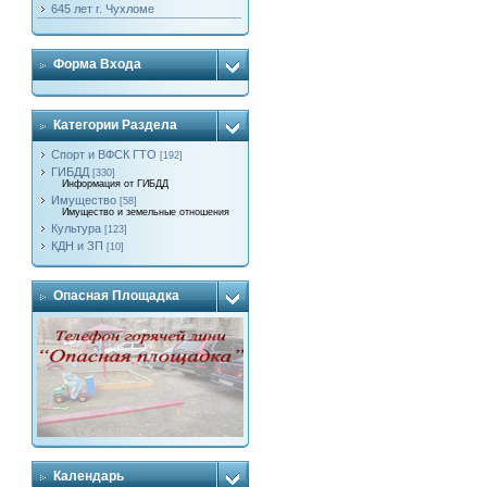
645 лет г. Чухломе
Форма Входа
Категории Раздела
Спорт и ВФСК ГТО
[192]
ГИБДД
[330]
Информация от ГИБДД
Имущество
[58]
Имущество и земельные отношения
Культура
[123]
КДН и ЗП
[10]
Опасная Площадка
Календарь