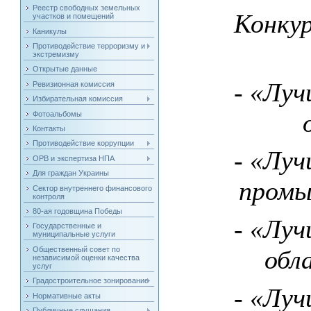
Реестр свободных земельных
Конку
участков и помещений
Каникулы
Противодействие терроризму и
экстремизму
Открытые данные
- «Луч
Ревизионная комиссия
Избирательная комиссия
Фотоальбомы
Контакты
Противодействие коррупции
- «Луч
ОРВ и экспертиза НПА
Для граждан Украины
промы
Сектор внутреннего финансового
контроля
80-ая годовщина Победы
- «Луч
Государственные и
муниципальные услуги
Общественный совет по
обл
независимой оценки качества
услуг
Градостроительное зонирование
- «Луч
Нормативные акты
Публичные слушания