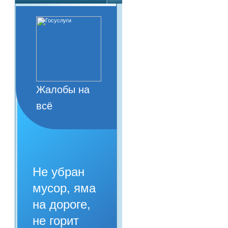
Жалобы на
всё
Не убран
мусор, яма
на дороге,
не горит