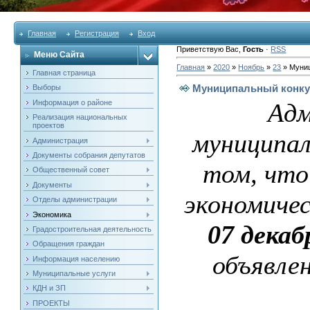
Главная
Регистрация
Вход
Приветствую Вас
,
Гость
·
RSS
Меню Сайта
Главная
»
2020
»
Ноябрь
»
23
» Муниц
Главная страница
Муниципальный конку
Выборы
Информация о районе
Адм
Реализация национальных
проектов
муниципал
Администрация
Документы собрания депутатов
том, что
Общественный совет
Документы
экономиче
Отделы администрации
Экономика
07 декаб
Градостроительная деятельность
Обращения граждан
объявле
Информация населению
Муниципальные услуги
КДН и ЗП
ПРОЕКТЫ