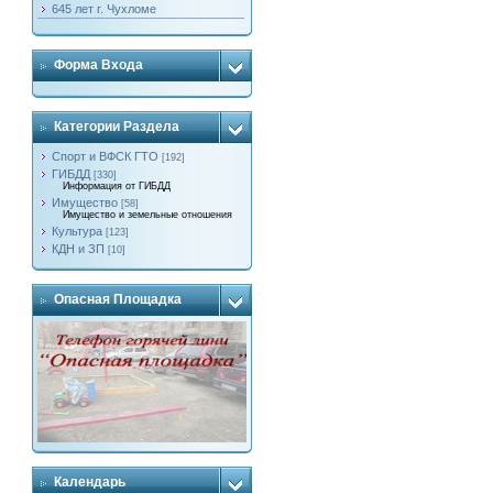
645 лет г. Чухломе
Форма Входа
Категории Раздела
Спорт и ВФСК ГТО
[192]
ГИБДД
[330]
Информация от ГИБДД
Имущество
[58]
Имущество и земельные отношения
Культура
[123]
КДН и ЗП
[10]
Опасная Площадка
Календарь