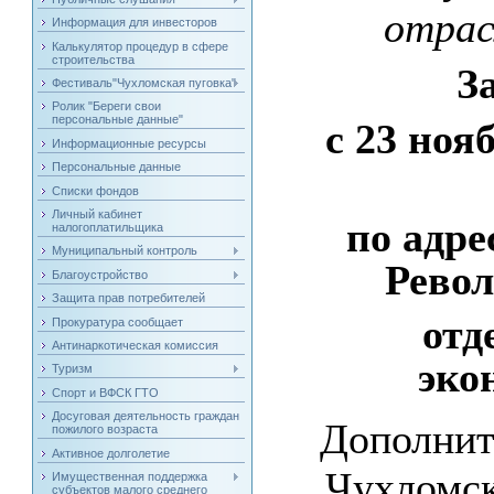
отрас
Информация для инвесторов
Калькулятор процедур в сфере
строительства
З
Фестиваль"Чухломская пуговка"
Ролик "Береги свои
персональные данные"
с 23 ноя
Информационные ресурсы
Персональные данные
Списки фондов
Личный кабинет
по адре
налогоплатильщика
Муниципальный контроль
Револ
Благоустройство
Защита прав потребителей
отд
Прокуратура сообщает
Антинаркотическая комиссия
эко
Туризм
Спорт и ВФСК ГТО
Досуговая деятельность граждан
Дополнит
пожилого возраста
Активное долголетие
Чухломск
Имущественная поддержка
субъектов малого среднего