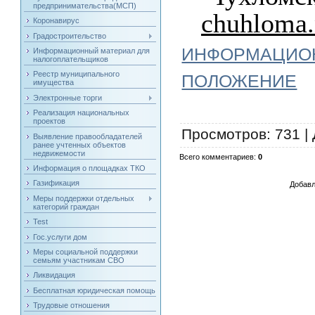
предпринимательства(МСП)
chuhloma.
Коронавирус
Градостроительство
ИНФОРМАЦИОН
Информационный материал для
налогоплательщиков
Реестр муниципального
ПОЛОЖЕНИЕ
имущества
Электронные торги
Реализация национальных
проектов
Просмотров
: 731 |
Выявление правообладателей
ранее учтенных объектов
недвижемости
Всего комментариев
:
0
Информация о площадках ТКО
Газификация
Добавл
Меры поддержки отдельных
категорий граждан
Test
Гос.услуги дом
Меры социальной поддержки
семьям участникам СВО
Ликвидация
Бесплатная юридическая помощь
Трудовые отношения