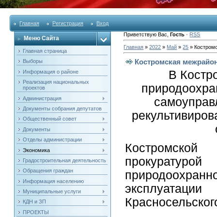
Главная
Регистрация
Вход
Приветствую Вас
,
Гость
·
RSS
Меню Сайта
Главная
»
2022
»
Май
»
25
» Костромс
Главная страница
Костромская межрайон
Выборы
В Костр
Информация о районе
Реализация национальных
природоохран
проектов
Администрация
самоуправ
Документы собрания депутатов
рекультивиров
Общественный совет
Документы
Отделы администрации
Костромско
Экономика
прокуратуро
Градостроительная деятельность
Обращения граждан
природоохранн
Информация населению
эксплуатац
Муниципальные услуги
Красносельского
КДН и ЗП
ПРОЕКТЫ