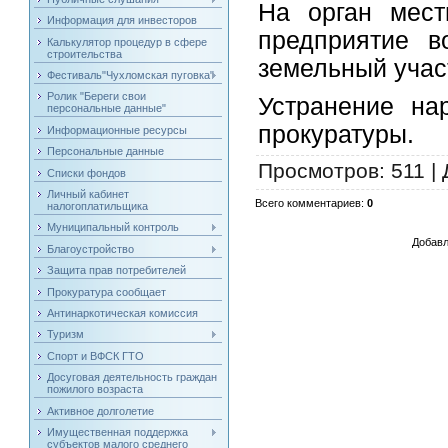
На орган мест
Информация для инвесторов
предприятие в
Калькулятор процедур в сфере
строительства
земельный учас
Фестиваль"Чухломская пуговка"
Ролик "Береги свои
Устранение на
персональные данные"
прокуратуры.
Информационные ресурсы
Персональные данные
Просмотров
: 511 |
Списки фондов
Личный кабинет
Всего комментариев
:
0
налогоплатильщика
Муниципальный контроль
Добавл
Благоустройство
Защита прав потребителей
Прокуратура сообщает
Антинаркотическая комиссия
Туризм
Спорт и ВФСК ГТО
Досуговая деятельность граждан
пожилого возраста
Активное долголетие
Имущественная поддержка
субъектов малого среднего