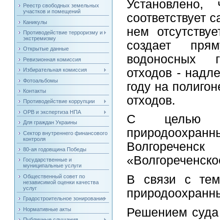
Установлено,
Реестр свободных земельных
участков и помещений
соответствует 
Каникулы
нем отсутству
Противодействие терроризму и
экстремизму
создает пря
Открытые данные
водоносных г
Ревизионная комиссия
отходов - надл
Избирательная комиссия
Фотоальбомы
году на полиго
Контакты
отходов.
Противодействие коррупции
ОРВ и экспертиза НПА
С целью у
Для граждан Украины
природоохранн
Сектор внутреннего финансового
контроля
Волгореченс
80-ая годовщина Победы
«Волгореченско
Государственные и
муниципальные услуги
В связи с тем
Общественный совет по
независимой оценки качества
услуг
природоохранны
Градостроительное зонирование
Решением суда 
Нормативные акты
Публичные слушания