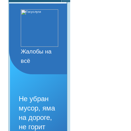
Жалобы на
всё
Не убран
мусор, яма
на дороге,
не горит