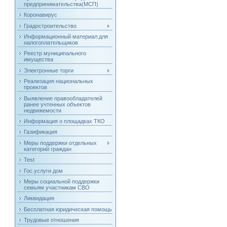
предпринимательства(МСП)
Коронавирус
Градостроительство
Информационный материал для
налогоплательщиков
Реестр муниципального
имущества
Электронные торги
Реализация национальных
проектов
Выявление правообладателей
ранее учтенных объектов
недвижемости
Информация о площадках ТКО
Газификация
Меры поддержки отдельных
категорий граждан
Test
Гос.услуги дом
Меры социальной поддержки
семьям участникам СВО
Ликвидация
Бесплатная юридическая помощь
Трудовые отношения