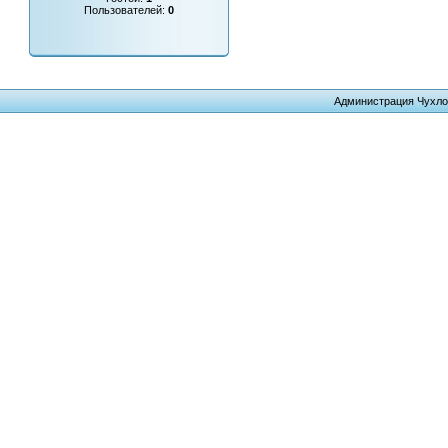
Пользователей:
0
Администрация Чухло