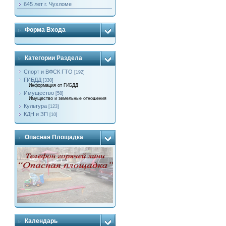
645 лет г. Чухломе
Форма Входа
Категории Раздела
Спорт и ВФСК ГТО
[192]
ГИБДД
[330]
Информация от ГИБДД
Имущество
[58]
Имущество и земельные отношения
Культура
[123]
КДН и ЗП
[10]
Опасная Площадка
Календарь