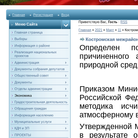
Главная
Регистрация
Вход
Приветствую Вас
,
Гость
·
RSS
Меню Сайта
Главная
»
2021
»
Март
»
11
» Костром
Главная страница
Костромская межрайон
Выборы
Определен п
Информация о районе
Реализация национальных
причиненного 
проектов
Администрация
природной сре
Документы собрания депутатов
Общественный совет
Документы
Приказом Минис
Отделы администрации
Российской Фе
Экономика
Градостроительная деятельность
методика исчи
Обращения граждан
атмосферному в
Информация населению
Муниципальные услуги
Утвержденной М
КДН и ЗП
в результате 
ПРОЕКТЫ