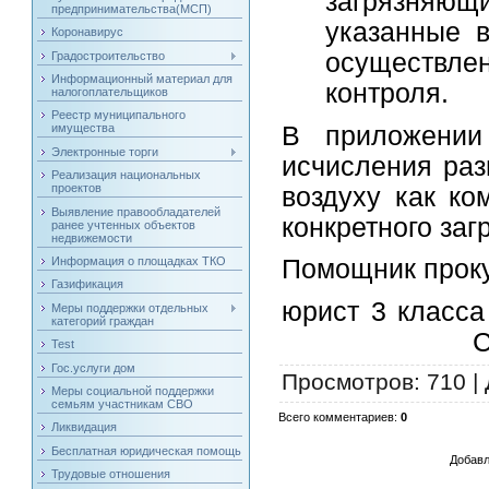
загрязняю
предпринимательства(МСП)
указанные в
Коронавирус
осуществле
Градостроительство
Информационный материал для
контроля.
налогоплательщиков
Реестр муниципального
В приложении
имущества
Электронные торги
исчисления раз
Реализация национальных
проектов
воздуху как ко
Выявление правообладателей
конкретного за
ранее учтенных объектов
недвижемости
Информация о площадках ТКО
Помощник п
Газификация
юри
Меры поддержки отдельных
категорий граждан
С.О. Са
Test
Гос.услуги дом
Просмотров
: 710 |
Меры социальной поддержки
семьям участникам СВО
Всего комментариев
:
0
Ликвидация
Бесплатная юридическая помощь
Добавл
Трудовые отношения