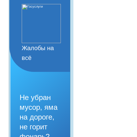
Жалобы на
всё
Не убран
мусор, яма
на дороге,
не горит
фонарь?