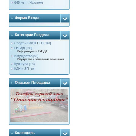
645 лет г. Чухломе
Форма Входа
Категории Раздела
Спорт и ВФСК ГТО
[192]
ГИБДД
[330]
Информация от ГИБДД
Имущество
[58]
Имущество и земельные отношения
Культура
[123]
КДН и ЗП
[10]
Опасная Площадка
Календарь