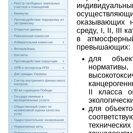
Реестр свободных земельных
индивидуа
участков и помещений
осуществляю
Каникулы
Противодействие терроризму и
оказывающих н
экстремизму
среду, I, II, II
Открытые данные
Ревизионная комиссия
в атмосферный
Избирательная комиссия
превышающих:
Фотоальбомы
Контакты
для объек
Противодействие коррупции
нормативы
ОРВ и экспертиза НПА
высокотокс
Для граждан Украины
Сектор внутреннего финансового
канцерогенн
контроля
II класса 
80-ая годовщина Победы
Государственные и
экологическ
муниципальные услуги
для объекто
Общественный совет по
независимой оценки качества
услуг
соответст
Градостроительное зонирование
технически
Нормативные акты
Публичные слушания