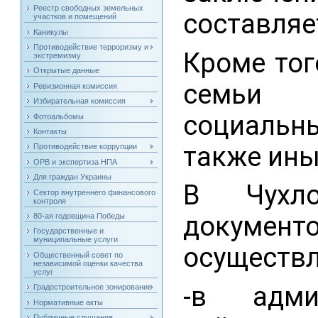
Реестр свободных земельных
составляе
участков и помещений
Каникулы
Противодействие терроризму и
Кроме тог
экстремизму
Открытые данные
семьи 
Ревизионная комиссия
Избирательная комиссия
социальн
Фотоальбомы
Контакты
также ины
Противодействие коррупции
ОРВ и экспертиза НПА
Для граждан Украины
В Чухл
Сектор внутреннего финансового
контроля
документ
80-ая годовщина Победы
Государственные и
муниципальные услуги
осуществ
Общественный совет по
независимой оценки качества
услуг
-в адми
Градостроительное зонирование
Нормативные акты
Публичные слушания