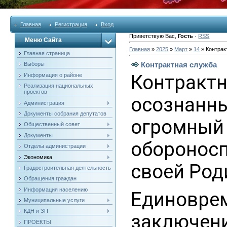
Главная
Регистрация
Вход
Приветствую Вас
,
Гость
·
RSS
Меню Сайта
Главная
»
2025
»
Март
»
14
» Контрак
Главная страница
Контрактная служба
Выборы
Контра
Информация о районе
Реализация национальных
проектов
осознан
Администрация
Документы собрания депутатов
огромны
Общественный совет
Документы
обороносп
Отделы администрации
Экономика
своей Род
Градостроительная деятельность
Обращения граждан
Информация населению
Единовр
Муниципальные услуги
КДН и ЗП
заключен
ПРОЕКТЫ