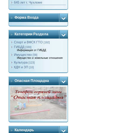
645 лет г. Чухломе
Форма Входа
Категории Раздела
Спорт и ВФСК ГТО
[192]
ГИБДД
[330]
Информация от ГИБДД
Имущество
[58]
Имущество и земельные отношения
Культура
[123]
КДН и ЗП
[10]
Опасная Площадка
Календарь