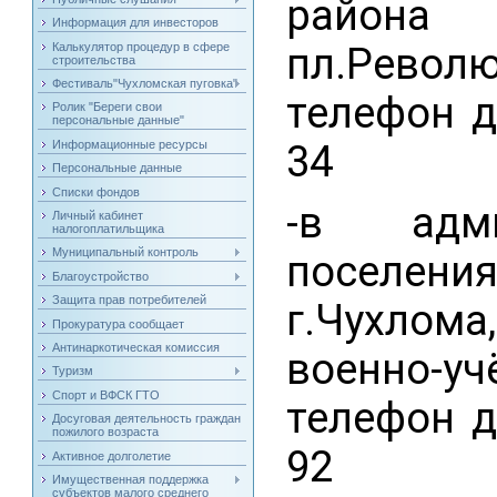
района 
Информация для инвесторов
Калькулятор процедур в сфере
пл.Револю
строительства
Фестиваль"Чухломская пуговка"
телефон д
Ролик "Береги свои
персональные данные"
Информационные ресурсы
34
Персональные данные
Списки фондов
-в адми
Личный кабинет
налогоплатильщика
Муниципальный контроль
поселения
Благоустройство
Защита прав потребителей
г.Чухлома,
Прокуратура сообщает
Антинаркотическая комиссия
военно-учё
Туризм
Спорт и ВФСК ГТО
телефон д
Досуговая деятельность граждан
пожилого возраста
92
Активное долголетие
Имущественная поддержка
субъектов малого среднего