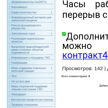
Часы раб
предпринимательства(МСП)
Коронавирус
перерыв с 
Градостроительство
Информационный материал для
налогоплательщиков
Реестр муниципального
имущества
Дополн
Электронные торги
Реализация национальных
проектов
можно
Выявление правообладателей
ранее учтенных объектов
контракт4
недвижемости
Информация о площадках ТКО
Газификация
Просмотров
: 142 |
Меры поддержки отдельных
категорий граждан
Test
Всего комментариев
:
0
Гос.услуги дом
Добавл
Меры социальной поддержки
семьям участникам СВО
Ликвидация
Бесплатная юридическая помощь
Трудовые отношения