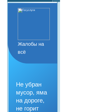
Жалобы на
всё
Не убран
мусор, яма
на дороге,
не горит