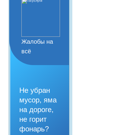
Жалобы на
всё
Не убран
мусор, яма
на дороге,
не горит
фонарь?