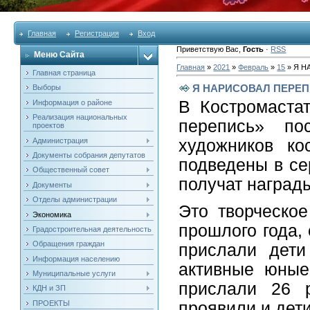
Главная
Регистрация
Вход
Приветствую Вас
,
Гость
·
RSS
Меню Сайта
Главная
»
2021
»
Февраль
»
15
» Я Н
Главная страница
Я НАРИСОВАЛ ПЕРЕП
Выборы
В Костромастат
Информация о районе
Реализация национальных
перепись» п
проектов
Администрация
художников ко
Документы собрания депутатов
подведены в се
Общественный совет
получат наград
Документы
Отделы администрации
Это творческое
Экономика
прошлого года,
Градостроительная деятельность
Обращения граждан
прислали дети
Информация населению
активные юные
Муниципальные услуги
прислали 26 р
КДН и ЗП
ПРОЕКТЫ
проявили и дети