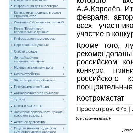
которого вх
Информация для инвесторов
А.А.Королёв. И
Калькулятор процедур в сфере
февраля, автор
строительства
Фестиваль"Чухломская пуговка"
всех участник
Ролик "Береги свои
участие в конку
персональные данные"
Информационные ресурсы
Кроме того, л
Персональные данные
рекомендова
Списки фондов
Личный кабинет
российском ко
налогоплатильщика
Муниципальный контроль
конкурс при
Благоустройство
российского 
Защита прав потребителей
поощрительные
Прокуратура сообщает
Антинаркотическая комиссия
Костромастат
Туризм
Спорт и ВФСК ГТО
Просмотров
: 675 |
Досуговая деятельность граждан
пожилого возраста
Всего комментариев
:
0
Активное долголетие
Имущественная поддержка
Добавл
субъектов малого среднего