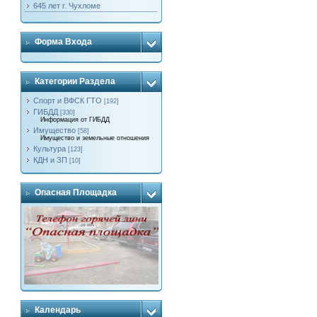
645 лет г. Чухломе
Форма Входа
Категории Раздела
Спорт и ВФСК ГТО
[192]
ГИБДД
[330]
Информация от ГИБДД
Имущество
[58]
Имущество и земельные отношения
Культура
[123]
КДН и ЗП
[10]
Опасная Площадка
Календарь