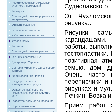
Реестр свободных земельных
Судиславского,
участков и помещений
Каникулы
От Чухломско
Противодействие терроризму и
экстремизму
рисунка..
Открытые данные
Ревизионная комиссия
Рисунки сам
Избирательная комиссия
карандашами, 
Фотоальбомы
работы, выполн
Контакты
Противодействие коррупции
тестопластики.
ОРВ и экспертиза НПА
позитивная ат
Для граждан Украины
семью, дом, д
Сектор внутреннего финансового
контроля
Очень часто г
80-ая годовщина Победы
переписчики и 
Государственные и
муниципальные услуги
рисунках и мул
Общественный совет по
независимой оценки качества
Печкин, Вовка и
услуг
Градостроительное зонирование
Прием работ з
Нормативные акты
Публичные слушания