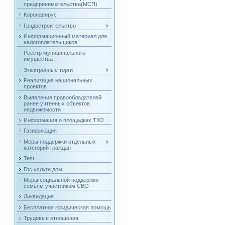
предпринимательства(МСП)
Коронавирус
Градостроительство
Информационный материал для
налогоплательщиков
Реестр муниципального
имущества
Электронные торги
Реализация национальных
проектов
Выявление правообладателей
ранее учтенных объектов
недвижемости
Информация о площадках ТКО
Газификация
Меры поддержки отдельных
категорий граждан
Test
Гос.услуги дом
Меры социальной поддержки
семьям участникам СВО
Ликвидация
Бесплатная юридическая помощь
Трудовые отношения