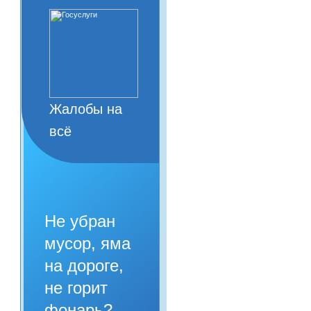
Жалобы на
всё
Не убран
мусор, яма
на дороге,
не горит
фонарь?