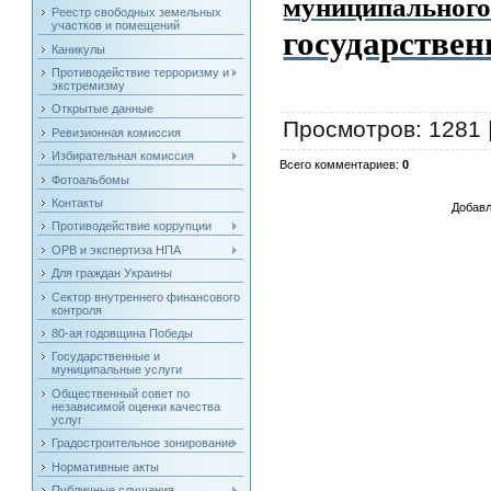
муниципал
Реестр свободных земельных
участков и помещений
государствен
Каникулы
Противодействие терроризму и
экстремизму
Открытые данные
Просмотров
: 1281 
Ревизионная комиссия
Избирательная комиссия
Всего комментариев
:
0
Фотоальбомы
Контакты
Добавл
Противодействие коррупции
ОРВ и экспертиза НПА
Для граждан Украины
Сектор внутреннего финансового
контроля
80-ая годовщина Победы
Государственные и
муниципальные услуги
Общественный совет по
независимой оценки качества
услуг
Градостроительное зонирование
Нормативные акты
Публичные слушания