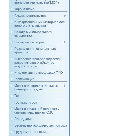
предпринимательства(МСП)
Коронавирус
Градостроительство
Информационный материал для
налогоплательщиков
Реестр муниципального
имущества
Электронные торги
Реализация национальных
проектов
Выявление правообладателей
ранее учтенных объектов
недвижемости
Информация о площадках ТКО
Газификация
Меры поддержки отдельных
категорий граждан
Test
Гос.услуги дом
Меры социальной поддержки
семьям участникам СВО
Ликвидация
Бесплатная юридическая помощь
Трудовые отношения