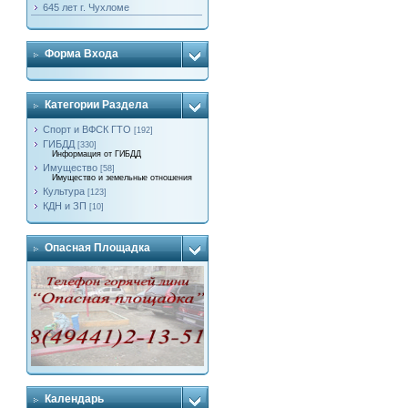
645 лет г. Чухломе
Форма Входа
Категории Раздела
Спорт и ВФСК ГТО
[192]
ГИБДД
[330]
Информация от ГИБДД
Имущество
[58]
Имущество и земельные отношения
Культура
[123]
КДН и ЗП
[10]
Опасная Площадка
Календарь