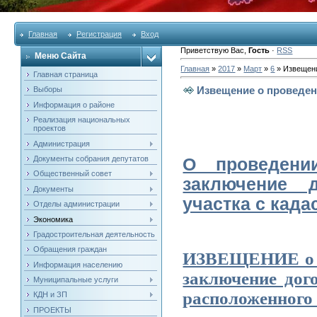
Главная
Регистрация
Вход
Приветствую Вас
,
Гость
·
RSS
Меню Сайта
Главная
»
2017
»
Март
»
6
» Извещени
Главная страница
Извещение о проведен
Выборы
Информация о районе
Реализация национальных
проектов
Администрация
Документы собрания депутатов
О проведени
Общественный совет
заключение д
Документы
участка с када
Отделы администрации
Экономика
Градостроительная деятельность
Обращения граждан
ИЗВЕЩЕНИЕ о пр
Информация населению
заключение дог
Муниципальные услуги
расположен
КДН и ЗП
ПРОЕКТЫ