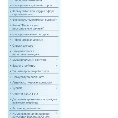
Информация для инвесторов
Калькулятор процедур в сфере
строительства
Фестиваль"Чухломская пуговка"
Ролик "Береги свои
персональные данные"
Информационные ресурсы
Персональные данные
Списки фондов
Личный кабинет
налогоплатильщика
Муниципальный контроль
Благоустройство
Защита прав потребителей
Прокуратура сообщает
Антинаркотическая комиссия
Туризм
Спорт и ВФСК ГТО
Досуговая деятельность граждан
пожилого возраста
Активное долголетие
Имущественная поддержка
субъектов малого среднего