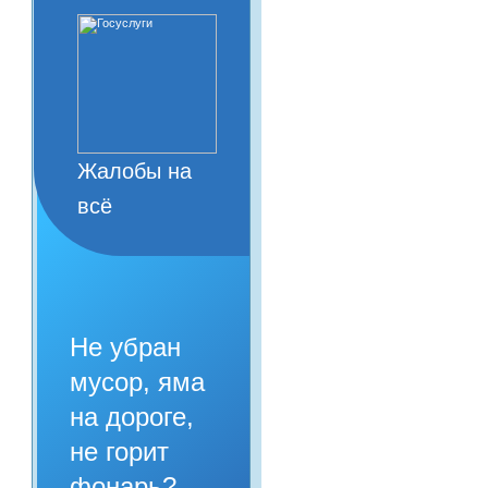
Жалобы на
всё
Не убран
мусор, яма
на дороге,
не горит
фонарь?