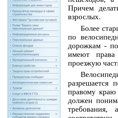
Причем делат
Информация для инвесторов
Калькулятор процедур в сфере
взрослых.
строительства
Фестиваль"Чухломская пуговка"
Ролик "Береги свои
Более стар
персональные данные"
по велосипед
Информационные ресурсы
Персональные данные
дорожкам - по
Списки фондов
Личный кабинет
имеют права
налогоплатильщика
Муниципальный контроль
проезжую част
Благоустройство
Защита прав потребителей
Велосипеди
Прокуратура сообщает
разрешается п
Антинаркотическая комиссия
Туризм
правому краю 
Спорт и ВФСК ГТО
должен поним
Досуговая деятельность граждан
пожилого возраста
требования,
Активное долголетие
Имущественная поддержка
соответствии
субъектов малого среднего