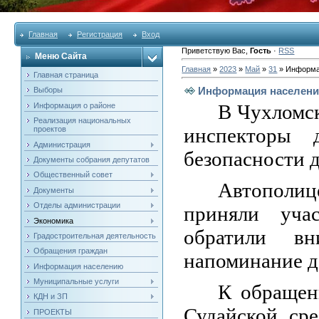
Главная
Регистрация
Вход
Приветствую Вас
,
Гость
·
RSS
Меню Сайта
Главная
»
2023
»
Май
»
31
» Информа
Главная страница
Информация населен
Выборы
В Чухломс
Информация о районе
Реализация национальных
инспекторы 
проектов
Администрация
безопасности д
Документы собрания депутатов
Общественный совет
Автополиц
Документы
Отделы администрации
приняли уча
Экономика
обратили вн
Градостроительная деятельность
Обращения граждан
напоминание д
Информация населению
Муниципальные услуги
К обращен
КДН и ЗП
Судайской ср
ПРОЕКТЫ