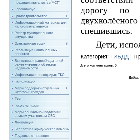
предпринимательства(МСП)
дорогу по п
Коронавирус
Градостроительство
двухколёсног
Информационный материал для
налогоплательщиков
спешившись.
Реестр муниципального
имущества
Дети, исп
Электронные торги
Реализация национальных
проектов
Категория
:
ГИБДД
|
Пр
Выявление правообладателей
ранее учтенных объектов
Всего комментариев
:
0
недвижемости
Информация о площадках ТКО
Добавл
Газификация
Меры поддержки отдельных
категорий граждан
Test
Гос.услуги дом
Меры социальной поддержки
семьям участникам СВО
Ликвидация
Бесплатная юридическая помощь
Трудовые отношения