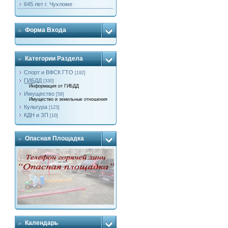
645 лет г. Чухломе
Форма Входа
Категории Раздела
Спорт и ВФСК ГТО
[192]
ГИБДД
[330]
Информация от ГИБДД
Имущество
[58]
Имущество и земельные отношения
Культура
[123]
КДН и ЗП
[10]
Опасная Площадка
Календарь