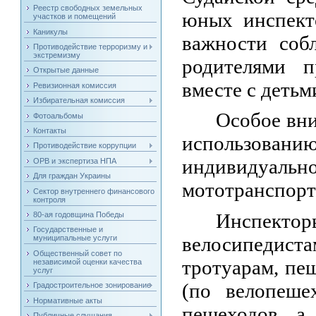
Реестр свободных земельных
юных инспект
участков и помещений
Каникулы
важности соб
Противодействие терроризму и
экстремизму
родителями 
Открытые данные
вместе с детьм
Ревизионная комиссия
Избирательная комиссия
Особое вн
Фотоальбомы
Контакты
использован
Противодействие коррупции
индивидуа
ОРВ и экспертиза НПА
Для граждан Украины
мототранспорт
Сектор внутреннего финансового
контроля
Инспектор
80-ая годовщина Победы
Государственные и
велосипедист
муниципальные услуги
Общественный совет по
тротуарам, п
независимой оценки качества
услуг
(по велопеше
Градостроительное зонирование
Нормативные акты
пешеходов, а
Публичные слушания