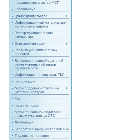
предпринимательства(МСП)
Коронавирус
Градостроительство
Информационный материал для
налогоплательщиков
Реестр муниципального
имущества
Электронные торги
Реализация национальных
проектов
Выявление правообладателей
ранее учтенных объектов
недвижемости
Информация о площадках ТКО
Газификация
Меры поддержки отдельных
категорий граждан
Test
Гос.услуги дом
Меры социальной поддержки
семьям участникам СВО
Ликвидация
Бесплатная юридическая помощь
Трудовые отношения