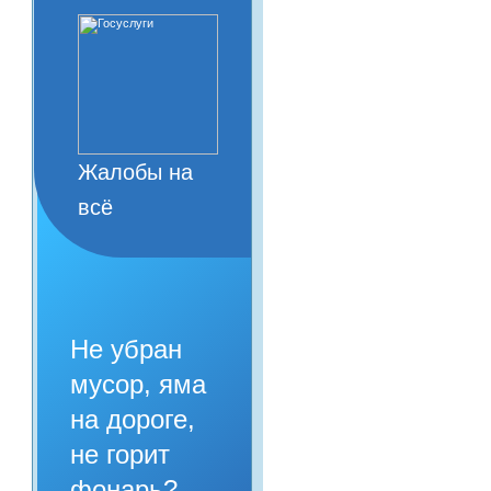
Жалобы на
всё
Не убран
мусор, яма
на дороге,
не горит
фонарь?