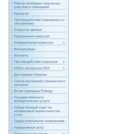
Реестр свободных земельных
участков и помещений
Каникулы
Противодействие терроризму и
экстремизму
Открытые данные
Ревизионная комиссия
Избирательная комиссия
Фотоальбомы
Контакты
Противодействие коррупции
ОРВ и экспертиза НПА
Для граждан Украины
Сектор внутреннего финансового
контроля
80-ая годовщина Победы
Государственные и
муниципальные услуги
Общественный совет по
независимой оценки качества
услуг
Градостроительное зонирование
Нормативные акты
Публичные слушания