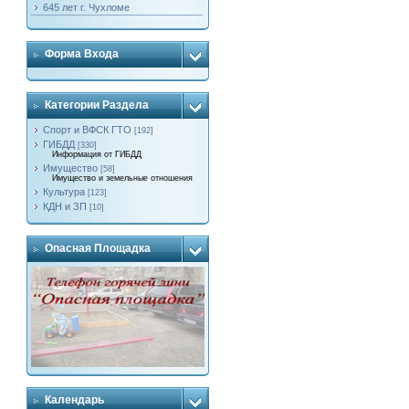
645 лет г. Чухломе
Форма Входа
Категории Раздела
Спорт и ВФСК ГТО
[192]
ГИБДД
[330]
Информация от ГИБДД
Имущество
[58]
Имущество и земельные отношения
Культура
[123]
КДН и ЗП
[10]
Опасная Площадка
Календарь