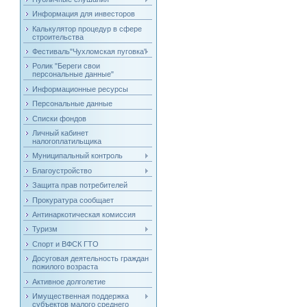
Информация для инвесторов
Калькулятор процедур в сфере
строительства
Фестиваль"Чухломская пуговка"
Ролик "Береги свои
персональные данные"
Информационные ресурсы
Персональные данные
Списки фондов
Личный кабинет
налогоплатильщика
Муниципальный контроль
Благоустройство
Защита прав потребителей
Прокуратура сообщает
Антинаркотическая комиссия
Туризм
Спорт и ВФСК ГТО
Досуговая деятельность граждан
пожилого возраста
Активное долголетие
Имущественная поддержка
субъектов малого среднего