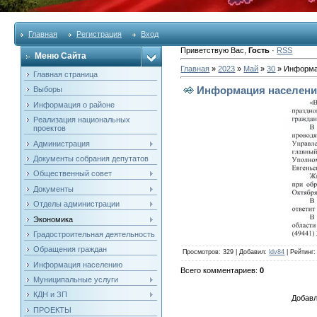
Главная
Регистрация
Вход
Приветствую Вас
,
Гость
·
RSS
Меню Сайта
Главная
»
2023
»
Май
»
30
» Информа
Главная страница
Информация населен
Выборы
Информация о районе
Реализация национальных
проектов
Администрация
Документы собрания депутатов
Общественный совет
Документы
Отделы администрации
Экономика
Градостроительная деятельность
Обращения граждан
Просмотров
: 329 |
Добавил
:
ldv84
|
Рейтинг
Информация населению
Всего комментариев
:
0
Муниципальные услуги
КДН и ЗП
Добавл
ПРОЕКТЫ