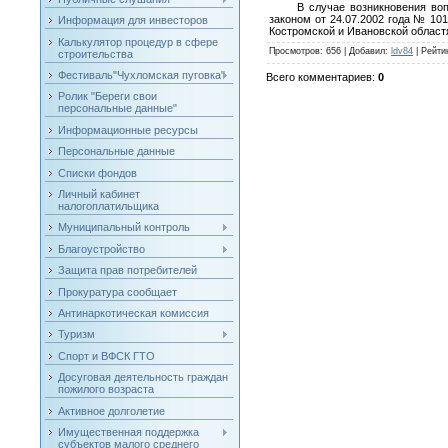
В случае возникновения вопрос
законом от 24.07.2002 года № 10
Информация для инвесторов
Костромской и Ивановской областям 
Калькулятор процедур в сфере
Просмотров
: 656 |
Добавил
:
ldv84
|
Рейти
строительства
Фестиваль"Чухломская пуговка"
Всего комментариев
:
0
Ролик "Береги свои
персональные данные"
Информационные ресурсы
Персональные данные
Списки фондов
Личный кабинет
налогоплатильщика
Муниципальный контроль
Благоустройство
Защита прав потребителей
Прокуратура сообщает
Антинаркотическая комиссия
Туризм
Спорт и ВФСК ГТО
Досуговая деятельность граждан
пожилого возраста
Активное долголетие
Имущественная поддержка
субъектов малого среднего