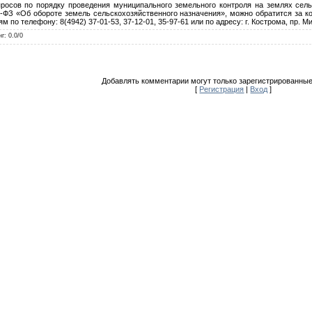
ов по порядку проведения муниципального земельного контроля на землях сельс
1-ФЗ «Об обороте земель сельскохозяйственного назначения», можно обратится за к
по телефону: 8(4942) 37-01-53, 37-12-01, 35-97-61 или по адресу: г. Кострома, пр. Мир
нг
:
0.0
/
0
Добавлять комментарии могут только зарегистрированные
[
Регистрация
|
Вход
]