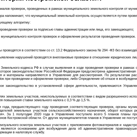
алов проверок, проведенных в рамках муниципального земельного контроля от муниц
апоминает, что муниципальный земельный контроль осуществляется путем проведе
ющему алгоритму:
оведении проверки за подписью главы администрации или лица, его замещающего;
иципального контроля проверок и оформление результатов проведения проверок.
водятся в соответствии со ст. 13.2 Федерального закона № 294 -ФЗ без взаимоде
лении нарушений проводятся внеплановые проверки в отношении юридических лиц по
емельного кодекса РФ в случае выявления в ходе проведения проверки в рамках 
 которое законодательством Российской Федерации предусмотрена административная и
я и материалы направляются в Управление для рассмотрения. По результатам ра
ок при проведении и оформлении проверки, либо Определение об отказе в возбуждени
конодательство в установленной сфере деятельности, привлекаются Управлени
земельных участков, неиспользуемых в соответствии с видом разрешенного испол
я повышения ставки земельного налога с 0,3 % до 1,5 %.
ода, предшествующего году проведения соответствующих проверок, органы муниц
дателей земельных участков сельскохозяйственного назначения, оборот которых р
ия». За 1 полугодие 2020 года в Управление поступило всего 5 планов планы про
нов Костромской области. От других муниципалитетов планов в Управление не поступ
зуального осмотра земельных участков с приложением фотоматериалов и кадастров
 являются основанием для возбуждения дела об административном правонарушен
мации в налоговую службу.