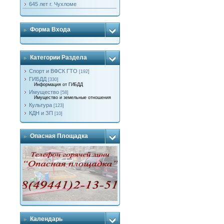
645 лет г. Чухломе
Форма Входа
Категории Раздела
Спорт и ВФСК ГТО
[192]
ГИБДД
[330]
Информация от ГИБДД
Имущество
[58]
Имущество и земельные отношения
Культура
[123]
КДН и ЗП
[10]
Опасная Площадка
Календарь