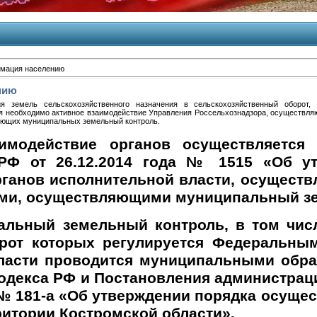
мация населению
нию
я земель сельскохозяйственного назначения в сельскохозяйственный оборот,
ия необходимо активное взаимодействие Управления Россельхознадзора, осуществля
ляющих муниципальных земельный контроль.
ие органов осуществляется в со
 РФ от 26.12.2014 года № 1515 «Об у
ганов исполнительной власти, осущест
нами, осуществляющими муниципальный з
 земельный контроль, в том числе 
орот которых регулируется Федеральны
ласти проводится муниципальными образ
одекса РФ и Постановления администраци
«Об утверждении порядка осуществл
ритории Костромской области».