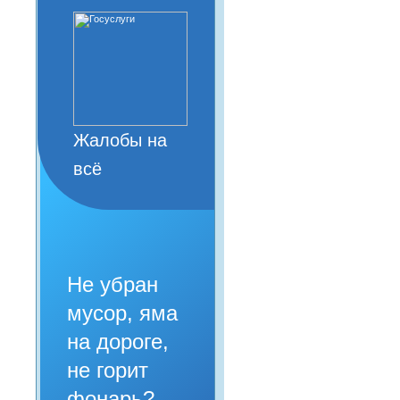
Жалобы на
всё
Не убран
мусор, яма
на дороге,
не горит
фонарь?