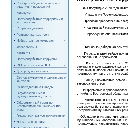
Реестр свободных земельных
участков и помещений
За 1 полугодие 2020 года матери
Каникулы
Управление Россельхознадзора н
Противодействие терроризму и
Проверки проводятся по следу
экстремизму
- подготовка Распоряжения о пр
Открытые данные
- проведение специалистами мун
Ревизионная комиссия
Избирательная комиссия
Фотоальбомы
Плановые (рейдовые) осмотры про
Контакты
По результатам рейдов при выяв
согласования не требуется.
Противодействие коррупции
В соответствии с ч. 5 ст. 72 З
ОРВ и экспертиза НПА
земельного законодательства, за
признаков выявленного нарушени
Для граждан Украины
производству при отсутствии ошиб
Сектор внутреннего финансового
Лица, нарушившие земельное за
контроля
законодательством.
80-ая годовщина Победы
Информация о правообладателях 
Государственные и
службы по Костромской области дл
муниципальные услуги
Кроме того, в срок до 1 июня г
Общественный совет по
проверок в отношении правообла
независимой оценки качества
сельскохозяйственного назначен
услуг
Костромского муниципальных райо
Градостроительное зонирование
Обращаем внимание, что акты ви
муниципальных образований, не
Нормативные акты
последующим направлением инфор
Публичные слушания