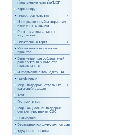
предпринимательства(МСП)
Коронавирус
Градостроительство
Информационный материал для
налогоплательщиков
Реестр муниципального
имущества
Электронные торги
Реализация национальных
проектов
Выявление правообладателей
ранее учтенных объектов
недвижемости
Информация о площадках ТКО
Газификация
Меры поддержки отдельных
категорий граждан
Test
Гос.услуги дом
Меры социальной поддержки
семьям участникам СВО
Ликвидация
Бесплатная юридическая помощь
Трудовые отношения