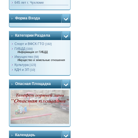
645 лет г. Чухломе
Форма Входа
Категории Раздела
Спорт и ВФСК ГТО
[192]
ГИБДД
[330]
Информация от ГИБДД
Имущество
[58]
Имущество и земельные отношения
Культура
[123]
КДН и ЗП
[10]
Опасная Площадка
Календарь