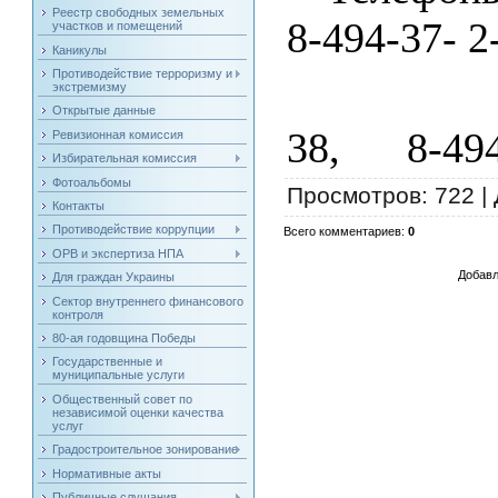
Реестр свободных земельных
8-494-37- 2
участков и помещений
Каникулы
Противодействие терроризму и
г.Бу
экстремизму
Открытые данные
38, 8-494
Ревизионная комиссия
Избирательная комиссия
Фотоальбомы
Просмотров
: 722 |
Контакты
Противодействие коррупции
Всего комментариев
:
0
ОРВ и экспертиза НПА
Добавл
Для граждан Украины
Сектор внутреннего финансового
контроля
80-ая годовщина Победы
Государственные и
муниципальные услуги
Общественный совет по
независимой оценки качества
услуг
Градостроительное зонирование
Нормативные акты
Публичные слушания