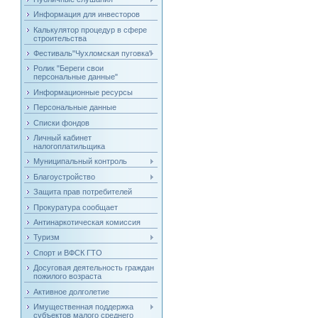
Информация для инвесторов
Калькулятор процедур в сфере
строительства
Фестиваль"Чухломская пуговка"
Ролик "Береги свои
персональные данные"
Информационные ресурсы
Персональные данные
Списки фондов
Личный кабинет
налогоплатильщика
Муниципальный контроль
Благоустройство
Защита прав потребителей
Прокуратура сообщает
Антинаркотическая комиссия
Туризм
Спорт и ВФСК ГТО
Досуговая деятельность граждан
пожилого возраста
Активное долголетие
Имущественная поддержка
субъектов малого среднего