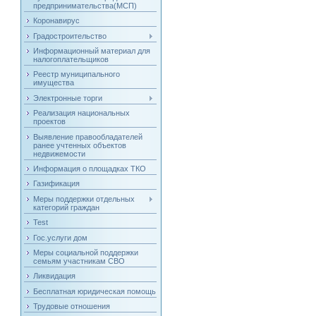
предпринимательства(МСП)
Коронавирус
Градостроительство
Информационный материал для
налогоплательщиков
Реестр муниципального
имущества
Электронные торги
Реализация национальных
проектов
Выявление правообладателей
ранее учтенных объектов
недвижемости
Информация о площадках ТКО
Газификация
Меры поддержки отдельных
категорий граждан
Test
Гос.услуги дом
Меры социальной поддержки
семьям участникам СВО
Ликвидация
Бесплатная юридическая помощь
Трудовые отношения