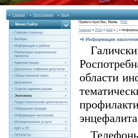
Главная
Регистрация
Вход
Приветствую Вас
,
Гость
·
RSS
Меню Сайта
Главная
»
2020
»
Май
»
7
» Информац
Главная страница
Информация населен
Выборы
Информация о районе
Галич
Реализация национальных
проектов
Роспотре
Администрация
Документы собрания депутатов
области ин
Общественный совет
Документы
тематиче
Отделы администрации
Экономика
профилак
Градостроительная деятельность
Обращения граждан
энцефалита
Информация населению
Муниципальные услуги
КДН и ЗП
Телефоны
ПРОЕКТЫ