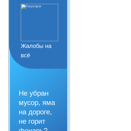
Жалобы на
всё
Не убран
мусор, яма
на дороге,
не горит
фонарь?