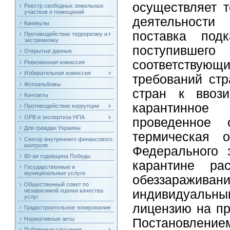
осуществляет т
Реестр свободных земельных
участков и помещений
деятельности
Каникулы
поставка под
Противодействие терроризму и
экстремизму
поступивш
Открытые данные
соответствую
Ревизионная комиссия
Избирательная комиссия
требований стр
Фотоальбомы
стран к ввоз
Контакты
карантинное
Противодействие коррупции
ОРВ и экспертиза НПА
проведенное
Для граждан Украины
термическая о
Сектор внутреннего финансового
контроля
Федерального 
80-ая годовщина Победы
карантине рас
Государственные и
муниципальные услуги
обеззараживан
Общественный совет по
независимой оценки качества
индивидуаль
услуг
лицензию на пр
Градостроительное зонирование
Нормативные акты
Постановлением
Публичные слушания