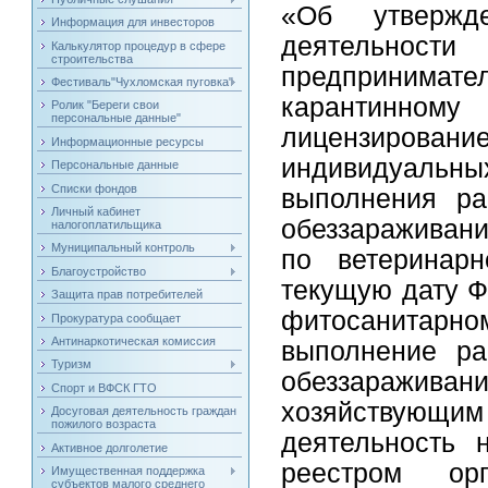
«Об утвержд
Информация для инвесторов
деятельности
Калькулятор процедур в сфере
строительства
предпринимат
Фестиваль"Чухломская пуговка"
карантинному
Ролик "Береги свои
персональные данные"
лицензирован
Информационные ресурсы
индивидуаль
Персональные данные
Списки фондов
выполнения ра
Личный кабинет
обеззараживан
налогоплатильщика
Муниципальный контроль
по ветеринар
Благоустройство
текущую дату Ф
Защита прав потребителей
фитосанитарн
Прокуратура сообщает
Антинаркотическая комиссия
выполнение ра
Туризм
обеззаражи
Спорт и ВФСК ГТО
хозяйствую
Досуговая деятельность граждан
пожилого возраста
деятельность 
Активное долголетие
реестром ор
Имущественная поддержка
субъектов малого среднего