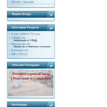
645 лет г. Чухломе
Форма Входа
Категории Раздела
Спорт и ВФСК ГТО
[192]
ГИБДД
[330]
Информация от ГИБДД
Имущество
[58]
Имущество и земельные отношения
Культура
[123]
КДН и ЗП
[10]
Опасная Площадка
Календарь