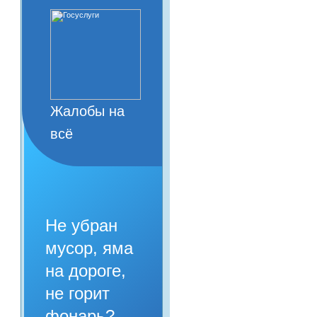
Жалобы на
всё
Не убран
мусор, яма
на дороге,
не горит
фонарь?