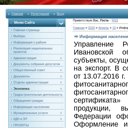
Главная
Регистрация
Вход
Приветствую Вас
,
Гость
·
RSS
Меню Сайта
Главная
»
2020
»
Апрель
»
10
» Инфо
Главная страница
Информация населен
Выборы
Управление Р
Информация о районе
Реализация национальных
Ивановской о
проектов
Администрация
субъекты, осу
Документы собрания депутатов
на экспорт. В 
Общественный совет
от 13.07.2016 
Документы
фитосанитар
Отделы администрации
Экономика
фитосанитар
Градостроительная деятельность
сертификата»
Обращения граждан
продукции, в
Информация населению
Муниципальные услуги
Федерации офо
КДН и ЗП
Оформление и 
ПРОЕКТЫ