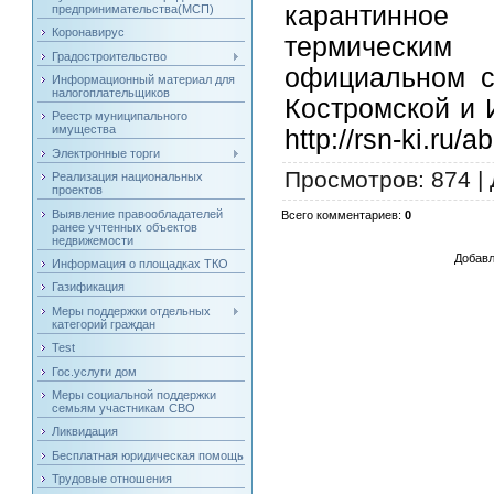
карантинное
предпринимательства(МСП)
Коронавирус
термическим
Градостроительство
официальном с
Информационный материал для
налогоплательщиков
Костромской и 
Реестр муниципального
имущества
http://rsn-ki.ru/a
Электронные торги
Просмотров
: 874 |
Реализация национальных
проектов
Выявление правообладателей
Всего комментариев
:
0
ранее учтенных объектов
недвижемости
Добавл
Информация о площадках ТКО
Газификация
Меры поддержки отдельных
категорий граждан
Test
Гос.услуги дом
Меры социальной поддержки
семьям участникам СВО
Ликвидация
Бесплатная юридическая помощь
Трудовые отношения