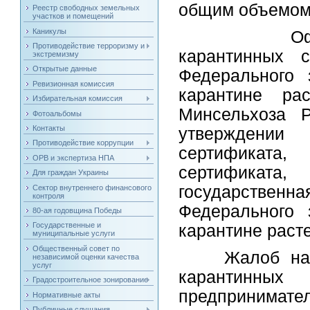
общим объемом 
Реестр свободных земельных
участков и помещений
Каникулы
Оформлени
Противодействие терроризму и
карантинных с
экстремизму
Открытые данные
Федерального 
Ревизионная комиссия
карантине ра
Избирательная комиссия
Минсельхоза 
Фотоальбомы
Контакты
утверждении
Противодействие коррупции
сертификата
ОРВ и экспертиза НПА
сертификата,
Для граждан Украины
государственн
Сектор внутреннего финансового
контроля
Федерального 
80-ая годовщина Победы
Государственные и
карантине раст
муниципальные услуги
Общественный совет по
Жалоб на ср
независимой оценки качества
услуг
карантинных
Градостроительное зонирование
предпринимате
Нормативные акты
Публичные слушания