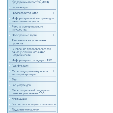
предпринимательства(МСП)
Коронавирус
Градостроительство
Информационный материал для
налогоплательщиков
Реестр муниципального
имущества
Электронные торги
Реализация национальных
проектов
Выявление правообладателей
ранее учтенных объектов
недвижемости
Информация о площадках ТКО
Газификация
Меры поддержки отдельных
категорий граждан
Test
Гос.услуги дом
Меры социальной поддержки
семьям участникам СВО
Ликвидация
Бесплатная юридическая помощь
Трудовые отношения