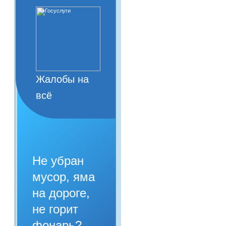
Жалобы на
всё
Не убран
мусор, яма
на дороге,
не горит
фонарь?