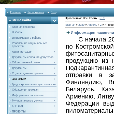
Главная
Регистрация
Вход
Приветствую Вас
,
Гость
·
RSS
Меню Сайта
Главная
»
2020
»
Апрель
»
2
» Инфор
Главная страница
Информация населен
Выборы
С начала 2020
Информация о районе
Реализация национальных
по Костромско
проектов
Администрация
фитосанитарн
Документы собрания депутатов
продукцию из н
Общественный совет
Подкарантинн
Документы
отправки в з
Отделы администрации
Экономика
Финляндию, Вь
Градостроительная деятельность
Беларусь, Каз
Обращения граждан
Армению, Литву
Информация населению
Муниципальные услуги
Федерации выд
КДН и ЗП
пиломатериал
ПРОЕКТЫ