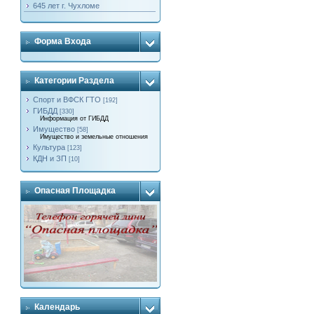
645 лет г. Чухломе
Форма Входа
Категории Раздела
Спорт и ВФСК ГТО
[192]
ГИБДД
[330]
Информация от ГИБДД
Имущество
[58]
Имущество и земельные отношения
Культура
[123]
КДН и ЗП
[10]
Опасная Площадка
Календарь