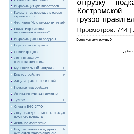
отгрузку под
Информация для инвесторов
Костромск
Калькулятор процедур в сфере
строительства
грузоотправите
Фестиваль"Чухломская пуговка"
Просмотров
: 744 |
Ролик "Береги свои
персональные данные"
Информационные ресурсы
Всего комментариев
:
0
Персональные данные
Добавл
Списки фондов
Личный кабинет
налогоплатильщика
Муниципальный контроль
Благоустройство
Защита прав потребителей
Прокуратура сообщает
Антинаркотическая комиссия
Туризм
Спорт и ВФСК ГТО
Досуговая деятельность граждан
пожилого возраста
Активное долголетие
Имущественная поддержка
субъектов малого среднего