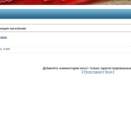
мация населению
нию
нг
:
0.0
/
0
Добавлять комментарии могут только зарегистрированные
[
Регистрация
|
Вход
]