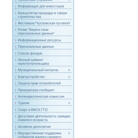
Информация для инвесторов
Калькулятор процедур в сфере
строительства
Фестиваль"Чухломская пуговка"
Ролик "Береги свои
персональные данные"
Информационные ресурсы
Персональные данные
Списки фондов
Личный кабинет
налогоплатильщика
Муниципальный контроль
Благоустройство
Защита прав потребителей
Прокуратура сообщает
Антинаркотическая комиссия
Туризм
Спорт и ВФСК ГТО
Досуговая деятельность граждан
пожилого возраста
Активное долголетие
Имущественная поддержка
субъектов малого среднего