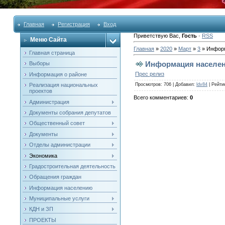
Главная
Регистрация
Вход
Приветствую Вас
,
Гость
·
RSS
Меню Сайта
Главная
»
2020
»
Март
»
3
» Инфор
Главная страница
Информация населе
Выборы
Прес релиз
Информация о районе
Реализация национальных
Просмотров
: 706 |
Добавил
:
ldv84
|
Рейти
проектов
Всего комментариев
:
0
Администрация
Документы собрания депутатов
Общественный совет
Документы
Отделы администрации
Экономика
Градостроительная деятельность
Обращения граждан
Информация населению
Муниципальные услуги
КДН и ЗП
ПРОЕКТЫ