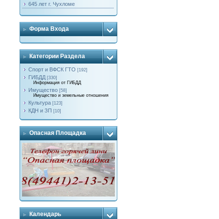
645 лет г. Чухломе
Форма Входа
Категории Раздела
Спорт и ВФСК ГТО
[192]
ГИБДД
[330]
Информация от ГИБДД
Имущество
[58]
Имущество и земельные отношения
Культура
[123]
КДН и ЗП
[10]
Опасная Площадка
Календарь