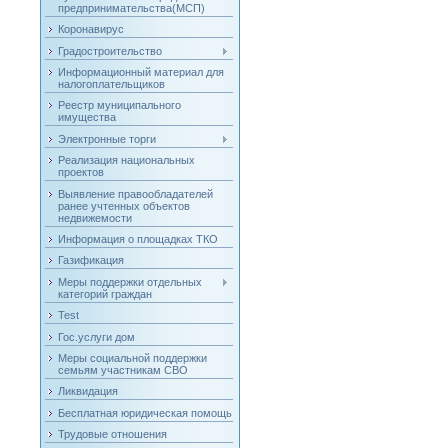
предпринимательства(МСП)
Коронавирус
Градостроительство
Информационный материал для
налогоплательщиков
Реестр муниципального
имущества
Электронные торги
Реализация национальных
проектов
Выявление правообладателей
ранее учтенных объектов
недвижемости
Информация о площадках ТКО
Газификация
Меры поддержки отдельных
категорий граждан
Test
Гос.услуги дом
Меры социальной поддержки
семьям участникам СВО
Ликвидация
Бесплатная юридическая помощь
Трудовые отношения