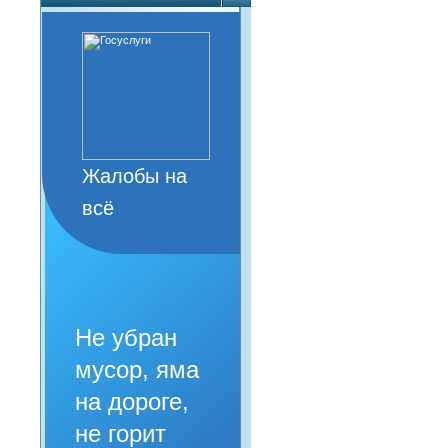
Жалобы на
всё
Не убран
мусор, яма
на дороге,
не горит