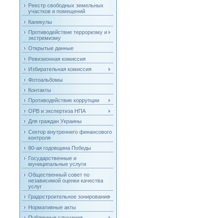
Реестр свободных земельных
участков и помещений
Каникулы
Противодействие терроризму и
экстремизму
Открытые данные
Ревизионная комиссия
Избирательная комиссия
Фотоальбомы
Контакты
Противодействие коррупции
ОРВ и экспертиза НПА
Для граждан Украины
Сектор внутреннего финансового
контроля
80-ая годовщина Победы
Государственные и
муниципальные услуги
Общественный совет по
независимой оценки качества
услуг
Градостроительное зонирование
Нормативные акты
Публичные слушания