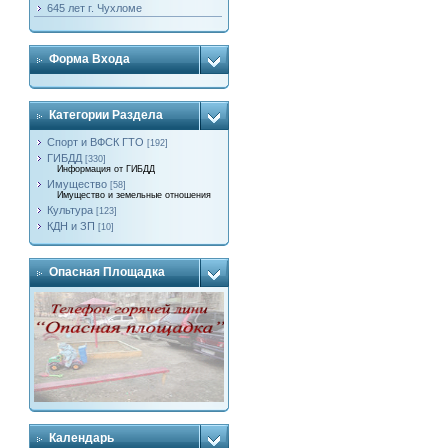
645 лет г. Чухломе
Форма Входа
Категории Раздела
Спорт и ВФСК ГТО
[192]
ГИБДД
[330]
Информация от ГИБДД
Имущество
[58]
Имущество и земельные отношения
Культура
[123]
КДН и ЗП
[10]
Опасная Площадка
Календарь