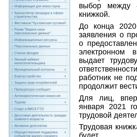
выбор между «
Информация для инвесторов
книжкой.
Калькулятор процедур в сфере
строительства
Фестиваль"Чухломская пуговка"
До конца 2020
Ролик "Береги свои
заявления о пр
персональные данные"
Информационные ресурсы
о предоставлен
Персональные данные
электронном в
Списки фондов
выдает трудов
Личный кабинет
налогоплатильщика
ответственнос
Муниципальный контроль
работник не по
Благоустройство
Защита прав потребителей
продолжит вест
Прокуратура сообщает
Для лиц, впе
Антинаркотическая комиссия
Туризм
января 2021 г
Спорт и ВФСК ГТО
трудовой деяте
Досуговая деятельность граждан
пожилого возраста
Трудовая книжк
Активное долголетие
Имущественная поддержка
будет.
субъектов малого среднего