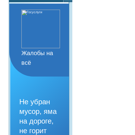
Жалобы на
всё
Не убран
мусор, яма
на дороге,
не горит