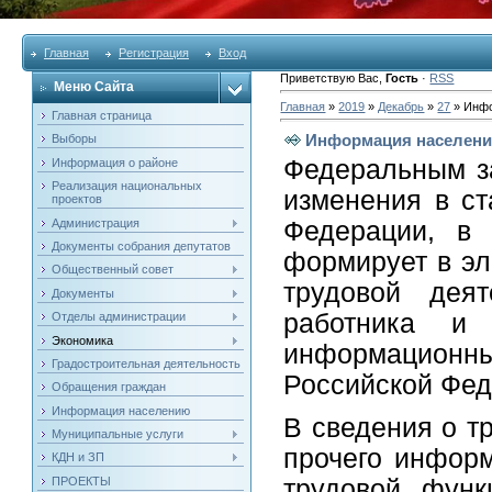
Главная
Регистрация
Вход
Приветствую Вас
,
Гость
·
RSS
Меню Сайта
Главная
»
2019
»
Декабрь
»
27
» Инф
Главная страница
Информация населен
Выборы
Федеральным з
Информация о районе
Реализация национальных
изменения в ст
проектов
Администрация
Федерации, в 
Документы собрания депутатов
формирует в э
Общественный совет
трудовой дея
Документы
работника и
Отделы администрации
Экономика
информацион
Градостроительная деятельность
Российской Фед
Обращения граждан
Информация населению
В сведения о т
Муниципальные услуги
прочего информ
КДН и ЗП
ПРОЕКТЫ
трудовой функ