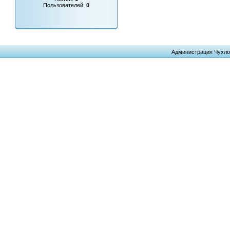
Пользователей:
0
Администрация Чухло