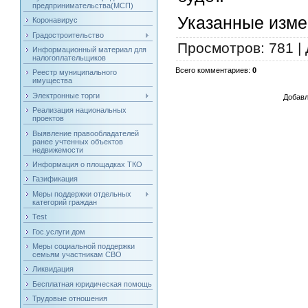
предпринимательства(МСП)
Указанные измен
Коронавирус
Градостроительство
Просмотров
: 781 |
Информационный материал для
налогоплательщиков
Всего комментариев
:
0
Реестр муниципального
имущества
Электронные торги
Добавл
Реализация национальных
проектов
Выявление правообладателей
ранее учтенных объектов
недвижемости
Информация о площадках ТКО
Газификация
Меры поддержки отдельных
категорий граждан
Test
Гос.услуги дом
Меры социальной поддержки
семьям участникам СВО
Ликвидация
Бесплатная юридическая помощь
Трудовые отношения