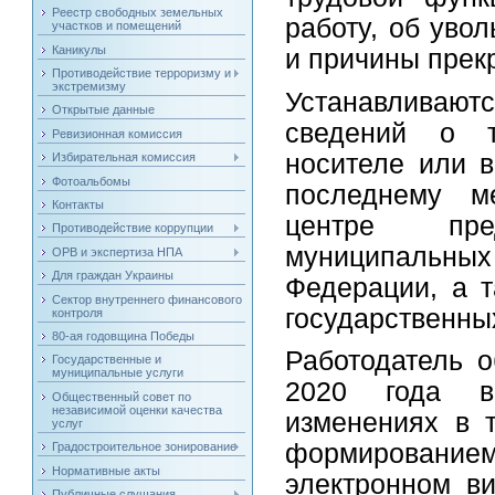
Реестр свободных земельных
работу, об уво
участков и помещений
Каникулы
и причины прек
Противодействие терроризму и
экстремизму
Устанавливаю
Открытые данные
сведений о т
Ревизионная комиссия
носителе или в
Избирательная комиссия
Фотоальбомы
последнему м
Контакты
центре пре
Противодействие коррупции
муниципальных
ОРВ и экспертиза НПА
Для граждан Украины
Федерации, а т
Сектор внутреннего финансового
государственны
контроля
80-ая годовщина Победы
Работодатель 
Государственные и
муниципальные услуги
2020 года в
Общественный совет по
независимой оценки качества
изменениях в т
услуг
формированием
Градостроительное зонирование
Нормативные акты
электронном ви
Публичные слушания