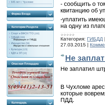
645 лет г. Чухломе
- сообщить о то
квитанцию об у
Форма Входа
-уплатить имею
на одну из пла
Категории Раздела
Спорт и ВФСК ГТО
[192]
ГИБДД
Категория:
ГИБДД
[330]
Информация от ГИБДД
Имущество
27.03.2015
|
Комме
[58]
Имущество и земельные отношения
Культура
[123]
КДН и ЗП
[10]
Не заплат
Опасная Площадка
Не заплатил шт
В Чухломе арес
которые воврем
ПДД.
Календарь