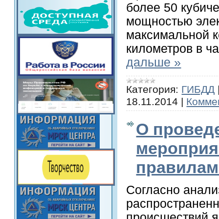
более 50 кубич
мощностью элек
максимальной к
километров в ча
дальше »
Категория:
ГИБДД
18.11.2014
|
Коммен
О провед
мероприя
правилам
Согласно анали
распространен
происшествий я