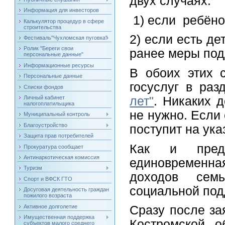
двух случаях:
Информация для инвесторов
1) если ребёно
Калькулятор процедур в сфере
строительства
2) если есть де
Фестиваль"Чухломская пуговка"
Ролик "Береги свои
ранее меры под
персональные данные"
Информационные ресурсы
В обоих этих 
Персональные данные
госуслуг в ра
Списки фондов
лет"
. Никаких 
Личный кабинет
налогоплатильщика
не нужно. Если
Муниципальный контроль
Благоустройство
поступит на ука
Защита прав потребителей
Как и пред
Прокуратура сообщает
Антинаркотическая комиссия
единовременная
Туризм
доходов сем
Спорт и ВФСК ГТО
социальной под
Досуговая деятельность граждан
пожилого возраста
Активное долголетие
Сразу после за
Имущественная поддержка
Костромской о
субъектов малого среднего