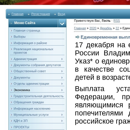
Главная
Регистрация
Вход
Приветствую Вас
,
Гость
·
RSS
Меню Сайта
Главная
»
2020
»
Декабрь
»
22
» Един
Главная страница
Единовременная выплат
Выборы
17 декабря на 
Информация о районе
Реализация национальных
России Владим
проектов
Администрация
Указ* о единов
Документы собрания депутатов
в качестве со
Общественный совет
детей в возраст
Документы
Отделы администрации
Выплата уста
Экономика
Федерации, п
Градостроительная деятельность
Обращения граждан
являющимися р
Информация населению
попечителями 
Муниципальные услуги
российское гра
КДН и ЗП
ПРОЕКТЫ