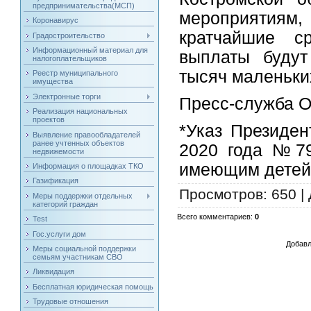
предпринимательства(МСП)
мероприятиям,
Коронавирус
кратчайшие 
Градостроительство
Информационный материал для
выплаты будут
налогоплательщиков
тысяч маленьки
Реестр муниципального
имущества
Электронные торги
Пресс-служба О
Реализация национальных
проектов
*Указ Президен
Выявление правообладателей
ранее учтенных объектов
2020 года №79
недвижемости
имеющим детей
Информация о площадках ТКО
Газификация
Просмотров
: 650 |
Меры поддержки отдельных
категорий граждан
Всего комментариев
:
0
Test
Гос.услуги дом
Добавл
Меры социальной поддержки
семьям участникам СВО
Ликвидация
Бесплатная юридическая помощь
Трудовые отношения