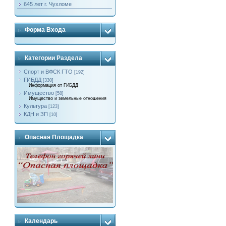
645 лет г. Чухломе
Форма Входа
Категории Раздела
Спорт и ВФСК ГТО
[192]
ГИБДД
[330]
Информация от ГИБДД
Имущество
[58]
Имущество и земельные отношения
Культура
[123]
КДН и ЗП
[10]
Опасная Площадка
Календарь