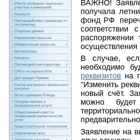
ВАЖНО! Заявле
Реестр свободных земельных
участков и помещений
получала летн
Каникулы
фонд РФ перечи
Противодействие терроризму и
экстремизму
соответствии 
Открытые данные
распоряжении 
Ревизионная комиссия
осуществления 
Избирательная комиссия
Фотоальбомы
В случае, есл
Контакты
Противодействие коррупции
необходимо бу
ОРВ и экспертиза НПА
реквизитов
на п
Для граждан Украины
"Изменить рекв
Сектор внутреннего финансового
контроля
новый счёт. За
80-ая годовщина Победы
можно будет
Государственные и
муниципальные услуги
территориальн
Общественный совет по
независимой оценки качества
предварительно
услуг
Градостроительное зонирование
Заявление на в
Нормативные акты
Публичные слушания