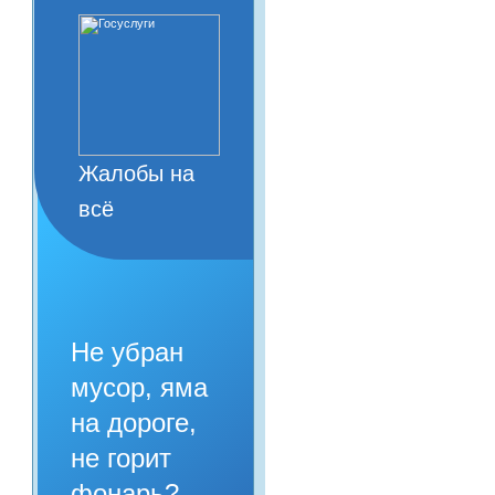
Жалобы на
всё
Не убран
мусор, яма
на дороге,
не горит
фонарь?