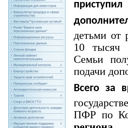
приступ
Информация для инвесторов
Калькулятор процедур в сфере
строительства
дополнит
Фестиваль"Чухломская пуговка"
Ролик "Береги свои
детьми от 
персональные данные"
Информационные ресурсы
10 тысяч 
Персональные данные
Списки фондов
Семьи пол
Личный кабинет
налогоплатильщика
Муниципальный контроль
подачи доп
Благоустройство
Защита прав потребителей
Прокуратура сообщает
Всего за 
Антинаркотическая комиссия
Туризм
государст
Спорт и ВФСК ГТО
Досуговая деятельность граждан
ПФР по Ко
пожилого возраста
Активное долголетие
региона
Имущественная поддержка
субъектов малого среднего