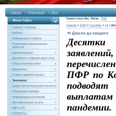
Главная
Регистрация
Вход
Приветствую Вас
,
Гость
·
RSS
Меню Сайта
Главная
»
2020
»
Сентябрь
»
24
» Дош
Главная страница
Дошли до каждого
Выборы
Десятки
Информация о районе
Реализация национальных
проектов
заявлени
Администрация
Документы собрания депутатов
перечисле
Общественный совет
Документы
ПФР по Ко
Отделы администрации
Экономика
подводят 
Градостроительная деятельность
Обращения граждан
выплатам 
Информация населению
Муниципальные услуги
пандемии.
КДН и ЗП
ПРОЕКТЫ