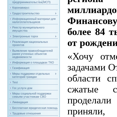
предпринимательства(МСП)
миллиард
Коронавирус
Градостроительство
Финансову
Информационный материал для
налогоплательщиков
Реестр муниципального
более 84 т
имущества
Электронные торги
от рождени
Реализация национальных
проектов
Выявление правообладателей
«Хочу отм
ранее учтенных объектов
недвижемости
Информация о площадках ТКО
задачами О
Газификация
Меры поддержки отдельных
области с
категорий граждан
Test
сжатые с
Гос.услуги дом
Меры социальной поддержки
проделал
семьям участникам СВО
Ликвидация
приняли,
Бесплатная юридическая помощь
Трудовые отношения