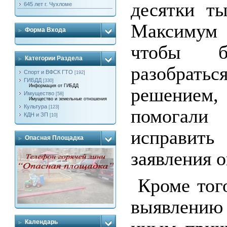
десятки ты
645 лет г. Чухломе
Максимум 
Форма Входа
чтобы б
Категории Раздела
разобрат
Спорт и ВФСК ГТО
[192]
ГИБДД
[330]
Информация от ГИБДД
решением,
Имущество
[58]
Имущество и земельные отношения
Культура
[123]
помогали
КДН и ЗП
[10]
исправит
Опасная Площадка
заявления 
Кроме тог
выявлению
Календарь