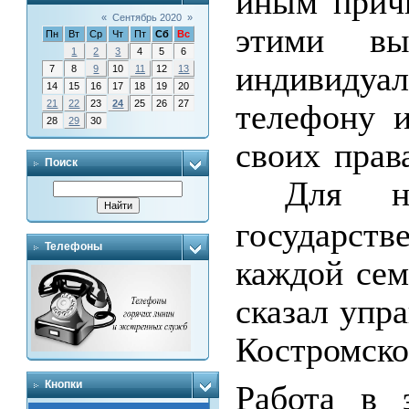
иным прич
«
Сентябрь 2020
»
этими вы
Пн
Вт
Ср
Чт
Пт
Сб
Вс
1
2
3
4
5
6
индивидуа
7
8
9
10
11
12
13
14
15
16
17
18
19
20
телефону 
21
22
23
24
25
26
27
28
29
30
своих прав
Поиск
Для н
государст
Телефоны
каждой сем
сказал уп
Костромско
Кнопки
Работа в 