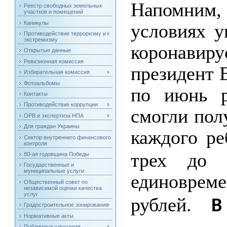
Напомним, 
Реестр свободных земельных
участков и помещений
Каникулы
условиях у
Противодействие терроризму и
экстремизму
коронавир
Открытые данные
Ревизионная комиссия
президент 
Избирательная комиссия
Фотоальбомы
по июнь р
Контакты
Противодействие коррупции
смогли пол
ОРВ и экспертиза НПА
Для граждан Украины
каждого ре
Сектор внутреннего финансового
контроля
трех до 
80-ая годовщина Победы
Государственные и
муниципальные услуги
единовреме
Общественный совет по
независимой оценки качества
услуг
рублей.
В
Градостроительное зонирование
Нормативные акты
Публичные слушания