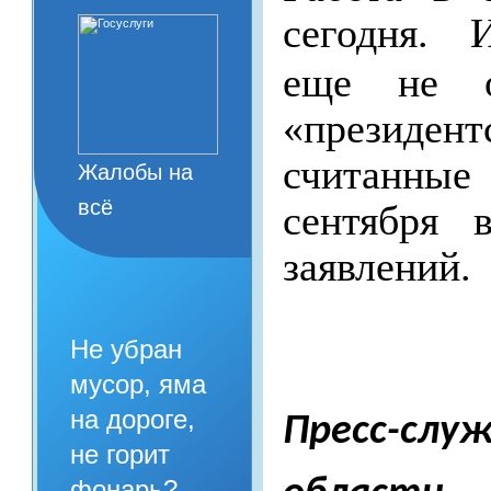
сегодня. 
еще не о
«президе
считанны
Жалобы на
всё
сентября 
заявлений.
Не убран
мусор, яма
на дороге,
Пресс-сл
не горит
фонарь?