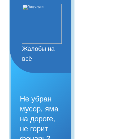
Жалобы на
всё
Не убран
мусор, яма
на дороге,
не горит
фонарь?