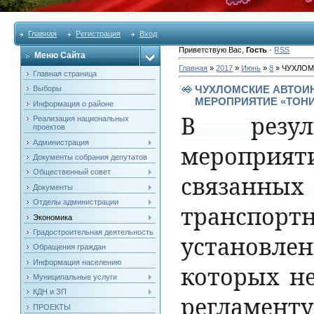
Главная
Регистрация
Вход
Приветствую Вас
,
Гость
·
RSS
Меню Сайта
Главная
»
2017
»
Июнь
»
8
» ЧУХЛО
Главная страница
ЧУХЛОМСКИЕ АВТОИ
Выборы
МЕРОПРИЯТИЕ «ТОН
Информация о районе
В
резул
Реализация национальных
проектов
Администрация
мероприят
Документы собрания депутатов
Общественный совет
связанных
Документы
Отделы администрации
транспорт
Экономика
Градостроительная деятельность
установле
Обращения граждан
Информация населению
которых
н
Муниципальные услуги
КДН и ЗП
регламенту
ПРОЕКТЫ