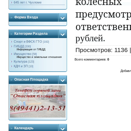
колесных
645 лет г. Чухломе
предусмот
Форма Входа
ответствен
Категории Раздела
рублей.
Спорт и ВФСК ГТО
[192]
ГИБДД
[330]
Просмотров
: 1136 
Информация от ГИБДД
Имущество
[58]
Имущество и земельные отношения
Всего комментариев
:
0
Культура
[123]
КДН и ЗП
[10]
Добавл
Опасная Площадка
Календарь