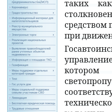
таких
как
предпринимательства(МСП)
Коронавирус
столкнове
Градостроительство
Информационный материал для
средством
налогоплательщиков
Реестр муниципального
имущества
при
движе
Электронные торги
Реализация национальных
проектов
Госавтоин
Выявление правообладателей
ранее учтенных объектов
недвижемости
управлени
Информация о площадках ТКО
Газификация
котором
Меры поддержки отдельных
категорий граждан
светопропу
Test
Гос.услуги дом
соответств
Меры социальной поддержки
семьям участникам СВО
Ликвидация
техническо
Бесплатная юридическая помощь
Трудовые отношения