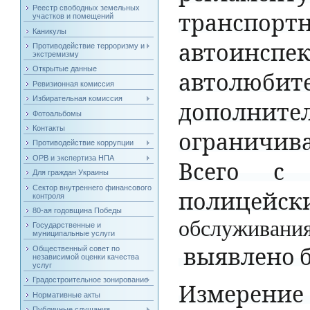
Реестр свободных земельных
транспорт
участков и помещений
Каникулы
автоинспе
Противодействие терроризму и
экстремизму
Открытые данные
автолюбит
Ревизионная комиссия
Избирательная комиссия
дополните
Фотоальбомы
Контакты
ограничив
Противодействие коррупции
ОРВ и экспертиза НПА
Всего
с
Для граждан Украины
Сектор внутреннего финансового
полицейск
контроля
80-ая годовщина Победы
обслуживан
Государственные и
муниципальные услуги
выявлено
Общественный совет по
независимой оценки качества
услуг
Градостроительное зонирование
Измерение
Нормативные акты
Публичные слушания