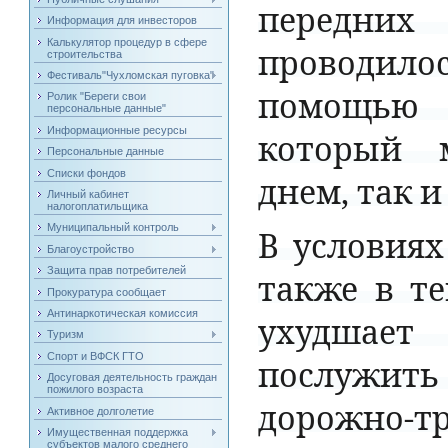
передних
Информация для инвесторов
Калькулятор процедур в сфере
проводило
строительства
Фестиваль"Чухломская пуговка"
помощью
Ролик "Береги свои
персональные данные"
Информационные ресурсы
который
Персональные данные
Списки фондов
днем
,
так
и
Личный кабинет
налогоплатильщика
Муниципальный контроль
В
условиях
Благоустройство
Защита прав потребителей
также
в
т
Прокуратура сообщает
Антинаркотическая комиссия
ухудшает
Туризм
Спорт и ВФСК ГТО
послужить
Досуговая деятельность граждан
пожилого возраста
дорожно
-
т
Активное долголетие
Имущественная поддержка
субъектов малого среднего