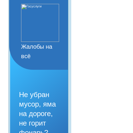
Жалобы на
всё
Не убран
мусор, яма
на дороге,
не горит
фонарь?