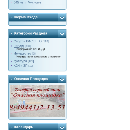
645 лет г. Чухломе
Форма Входа
Категории Раздела
Спорт и ВФСК ГТО
[192]
ГИБДД
[330]
Информация от ГИБДД
Имущество
[58]
Имущество и земельные отношения
Культура
[123]
КДН и ЗП
[10]
Опасная Площадка
Календарь