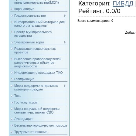
Категория
:
ГИБДД
предпринимательства(МСП)
Коронавирус
Рейтинг
:
0.0
/
0
Градостроительство
Всего комментариев
:
0
Информационный материал для
налогоплательщиков
Реестр муниципального
Добавл
имущества
Электронные торги
Реализация национальных
проектов
Выявление правообладателей
ранее учтенных объектов
недвижемости
Информация о площадках ТКО
Газификация
Меры поддержки отдельных
категорий граждан
Test
Гос.услуги дом
Меры социальной поддержки
семьям участникам СВО
Ликвидация
Бесплатная юридическая помощь
Трудовые отношения