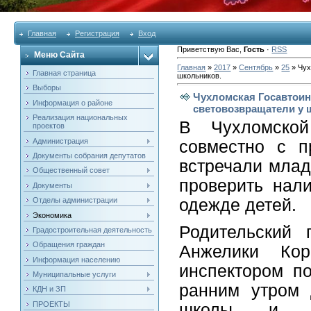
Главная
Регистрация
Вход
Приветствую Вас
,
Гость
·
RSS
Меню Сайта
Главная
»
2017
»
Сентябрь
»
25
» Чух
Главная страница
школьников.
Выборы
Чухломская Госавтоин
Информация о районе
световозвращатели у 
Реализация национальных
В Чухломско
проектов
Администрация
совместно с п
Документы собрания депутатов
встречали млад
Общественный совет
проверить нал
Документы
Отделы администрации
одежде детей.
Экономика
Родительский 
Градостроительная деятельность
Обращения граждан
Анжелики Ко
Информация населению
инспектором п
Муниципальные услуги
ранним утром 
КДН и ЗП
ПРОЕКТЫ
школы и п