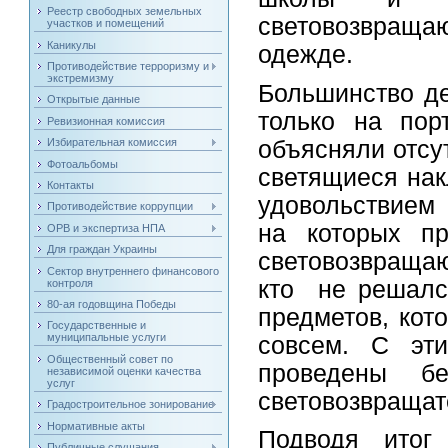
Реестр свободных земельных
световозвраща
участков и помещений
Каникулы
одежде.
Противодействие терроризму и
экстремизму
Большинство де
Открытые данные
только на пор
Ревизионная комиссия
объясняли отсу
Избирательная комиссия
Фотоальбомы
светящиеся нак
Контакты
удовольствием 
Противодействие коррупции
на которых пр
ОРВ и экспертиза НПА
Для граждан Украины
световозвращаю
Сектор внутреннего финансового
кто не решался
контроля
80-ая годовщина Победы
предметов, кот
Государственные и
муниципальные услуги
совсем. С эт
Общественный совет по
проведены б
независимой оценки качества
услуг
световозвращат
Градостроительное зонирование
Нормативные акты
Подводя итог 
Публичные слушания