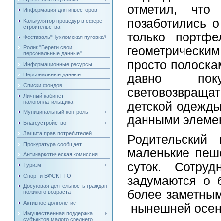
отметил, чт
Информация для инвесторов
позаботились о
Калькулятор процедур в сфере
строительства
только портф
Фестиваль"Чухломская пуговка"
геометрически
Ролик "Береги свои
персональные данные"
просто полоска
Информационные ресурсы
Персональные данные
давно по
Списки фондов
световозвраща
Личный кабинет
налогоплатильщика
детской одежды
Муниципальный контроль
данными элеме
Благоустройство
Защита прав потребителей
Родительский
Прокуратура сообщает
маленькие пеш
Антинаркотическая комиссия
суток. Сотру
Туризм
Спорт и ВФСК ГТО
задумаются о 
Досуговая деятельность граждан
более заметным
пожилого возраста
Активное долголетие
нынешней осе
Имущественная поддержка
субъектов малого среднего