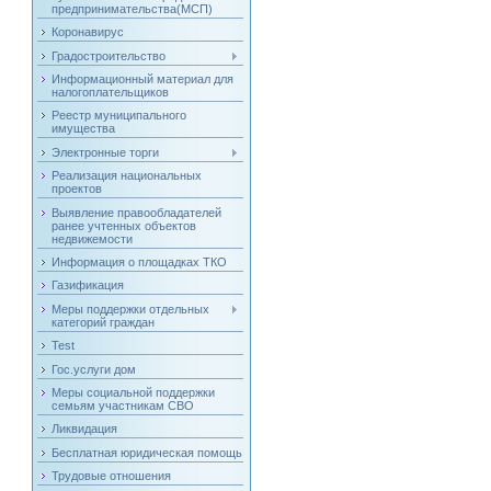
предпринимательства(МСП)
Коронавирус
Градостроительство
Информационный материал для
налогоплательщиков
Реестр муниципального
имущества
Электронные торги
Реализация национальных
проектов
Выявление правообладателей
ранее учтенных объектов
недвижемости
Информация о площадках ТКО
Газификация
Меры поддержки отдельных
категорий граждан
Test
Гос.услуги дом
Меры социальной поддержки
семьям участникам СВО
Ликвидация
Бесплатная юридическая помощь
Трудовые отношения