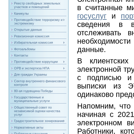
Реестр свободных земельных
в считанные м
участков и помещений
Каникулы
госуслуг
и
пор
Противодействие терроризму и
сведения в в
экстремизму
Открытые данные
отслеживать в
Ревизионная комиссия
необходимости 
Избирательная комиссия
данные.
Фотоальбомы
Контакты
В клиентски
Противодействие коррупции
электронной тр
ОРВ и экспертиза НПА
Для граждан Украины
с подписью и 
Сектор внутреннего финансового
выписки из Э
контроля
80-ая годовщина Победы
одинаково пред
Государственные и
муниципальные услуги
Напомним, что 
Общественный совет по
независимой оценки качества
начиная с 2021
услуг
электронном в
Градостроительное зонирование
Нормативные акты
Работники, ко
Публичные слушания