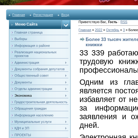
Главная
Регистрация
Вход
Приветствую Вас
,
Гость
·
RSS
Меню Сайта
Главная
»
2022
»
Октябрь
»
3
» Более
Главная страница
Более 33 тысяч жител
Выборы
книжки
Информация о районе
33 339 работа
Реализация национальных
проектов
трудовую книж
Администрация
профессиональн
Документы собрания депутатов
Общественный совет
Одним из глав
Документы
является посто
Отделы администрации
Экономика
избавляет от н
Градостроительная деятельность
за информаци
Обращения граждан
заявления и о
Информация населению
Муниципальные услуги
дней.
КДН и ЗП
Электронная кн
ПРОЕКТЫ