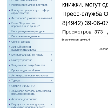
книжки, могут с
Информация для инвесторов
Калькулятор процедур в сфере
Пресс-служба О
строительства
Фестиваль"Чухломская пуговка"
8(4942) 39-06-0
Ролик "Береги свои
персональные данные"
Просмотров
: 373 |
Информационные ресурсы
Персональные данные
Всего комментариев
:
0
Списки фондов
Личный кабинет
Добавл
налогоплатильщика
Муниципальный контроль
Благоустройство
Защита прав потребителей
Прокуратура сообщает
Антинаркотическая комиссия
Туризм
Спорт и ВФСК ГТО
Досуговая деятельность граждан
пожилого возраста
Активное долголетие
Имущественная поддержка
субъектов малого среднего