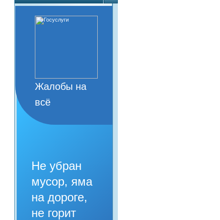
Жалобы на
всё
Не убран
мусор, яма
на дороге,
не горит