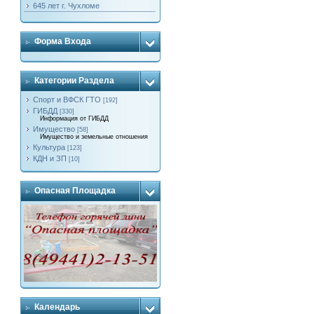
645 лет г. Чухломе
Форма Входа
Категории Раздела
Спорт и ВФСК ГТО
[192]
ГИБДД
[330]
Информация от ГИБДД
Имущество
[58]
Имущество и земельные отношения
Культура
[123]
КДН и ЗП
[10]
Опасная Площадка
Календарь