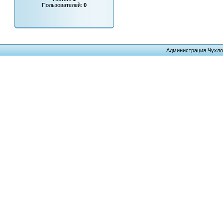
Пользователей:
0
Администрация Чухло