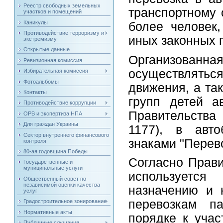
Реестр свободных земельных
транспортному 
участков и помещений
Каникулы
более человек
Противодействие терроризму и
иных законных 
экстремизму
Открытые данные
Организованн
Ревизионная комиссия
осуществляться
Избирательная комиссия
Фотоальбомы
движения, а та
Контакты
групп детей а
Противодействие коррупции
Правительства
ОРВ и экспертиза НПА
Для граждан Украины
1177), в авто
Сектор внутреннего финансового
знаками "Перево
контроля
80-ая годовщина Победы
Согласно Прави
Государственные и
муниципальные услуги
используется
Общественный совет по
независимой оценки качества
назначению и 
услуг
перевозкам п
Градостроительное зонирование
Нормативные акты
порядке к уча
Публичные слушания