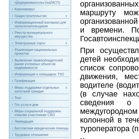
организованн
предпринимательства(МСП)
Коронавирус
маршруту мож
Градостроительство
организованной
Информационный материал для
налогоплательщиков
и времени. П
Реестр муниципального
Госавтоинспек
имущества
Электронные торги
При осуществл
Реализация национальных
проектов
детей необходи
Выявление правообладателей
ранее учтенных объектов
список сопров
недвижемости
Информация о площадках ТКО
движения, мес
Газификация
водителе (води
Меры поддержки отдельных
категорий граждан
(в случае нах
Test
сведения о 
Гос.услуги дом
междугородном 
Меры социальной поддержки
семьям участникам СВО
колонной в теч
Ликвидация
туроператора (п
Бесплатная юридическая помощь
Трудовые отношения