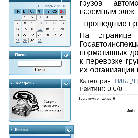
грузов автом
«
Январь 2019
»
наземным элект
Пн
Вт
Ср
Чт
Пт
Сб
Вс
1
2
3
4
5
6
- прошедшие пр
7
8
9
10
11
12
13
14
15
16
17
18
19
20
На странице htt
21
22
23
24
25
26
27
28
29
30
31
Госавтоинсп
нормативных до
Поиск
к перевозке гр
их организации
Категория
:
ГИБДД
Телефоны
Рейтинг
:
0.0
/
0
Всего комментариев
:
0
Добавл
Кнопки