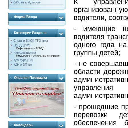
К управлени
645 лет г. Чухломе
организованну
водители, соот
Форма Входа
- имеющие не
Категории Раздела
водителя транс
Спорт и ВФСК ГТО
[192]
одного года на
ГИБДД
[330]
Информация от ГИБДД
группы детей;
Имущество
[58]
Имущество и земельные отношения
Культура
[123]
- не совершав
КДН и ЗП
[10]
области дорожн
Опасная Площадка
административ
управления
административны
- прошедшие пр
перевозки д
обеспечения б
Календарь