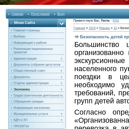
Главная
Регистрация
Вход
Приветствую Вас
,
Гость
·
RSS
Меню Сайта
Главная
»
2019
»
Январь
»
10
» Безоп
Главная страница
Безопасность детей п
Выборы
Большинство 
Информация о районе
Реализация национальных
организованно
проектов
Администрация
экскурсионн
Документы собрания депутатов
населенного пу
Общественный совет
поездки в це
Документы
необходимо у
Отделы администрации
Экономика
требований, пр
Градостроительная деятельность
групп детей авт
Обращения граждан
Информация населению
Согласно опр
Муниципальные услуги
«Организован
КДН и ЗП
ПРОЕКТЫ
перевозка в а