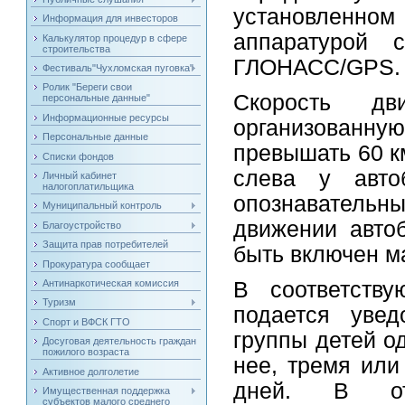
установленн
Информация для инвесторов
аппаратурой 
Калькулятор процедур в сфере
строительства
ГЛОНАСС/GPS.
Фестиваль"Чухломская пуговка"
Ролик "Береги свои
Скорость дв
персональные данные"
Информационные ресурсы
организованн
Персональные данные
превышать
60 к
Списки фондов
слева у авто
Личный кабинет
налогоплатильщика
опознавательн
Муниципальный контроль
движении авто
Благоустройство
Защита прав потребителей
быть включен м
Прокуратура сообщает
В соответству
Антинаркотическая комиссия
Туризм
подается увед
Спорт и ВФСК ГТО
группы детей о
Досуговая деятельность граждан
пожилого возраста
нее, тремя или
Активное долголетие
дней. В отн
Имущественная поддержка
субъектов малого среднего