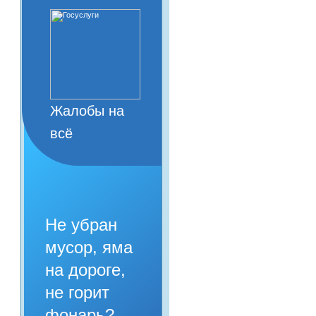
Жалобы на
всё
Не убран
мусор, яма
на дороге,
не горит
фонарь?