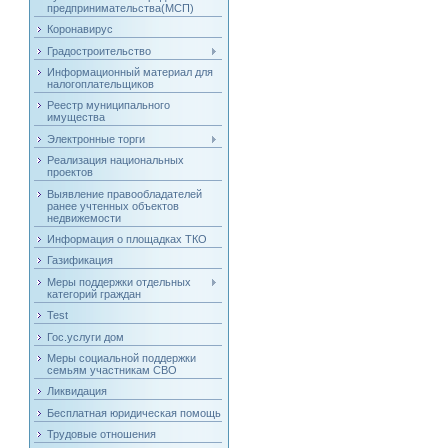
предпринимательства(МСП)
Коронавирус
Градостроительство
Информационный материал для
налогоплательщиков
Реестр муниципального
имущества
Электронные торги
Реализация национальных
проектов
Выявление правообладателей
ранее учтенных объектов
недвижемости
Информация о площадках ТКО
Газификация
Меры поддержки отдельных
категорий граждан
Test
Гос.услуги дом
Меры социальной поддержки
семьям участникам СВО
Ликвидация
Бесплатная юридическая помощь
Трудовые отношения