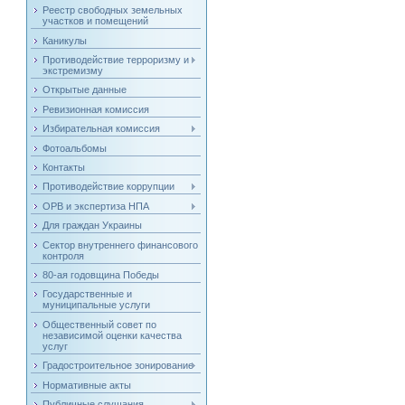
Реестр свободных земельных
участков и помещений
Каникулы
Противодействие терроризму и
экстремизму
Открытые данные
Ревизионная комиссия
Избирательная комиссия
Фотоальбомы
Контакты
Противодействие коррупции
ОРВ и экспертиза НПА
Для граждан Украины
Сектор внутреннего финансового
контроля
80-ая годовщина Победы
Государственные и
муниципальные услуги
Общественный совет по
независимой оценки качества
услуг
Градостроительное зонирование
Нормативные акты
Публичные слушания