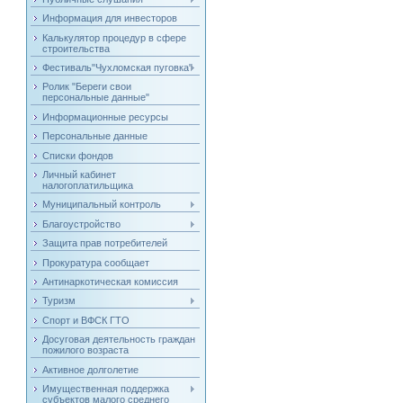
Информация для инвесторов
Калькулятор процедур в сфере
строительства
Фестиваль"Чухломская пуговка"
Ролик "Береги свои
персональные данные"
Информационные ресурсы
Персональные данные
Списки фондов
Личный кабинет
налогоплатильщика
Муниципальный контроль
Благоустройство
Защита прав потребителей
Прокуратура сообщает
Антинаркотическая комиссия
Туризм
Спорт и ВФСК ГТО
Досуговая деятельность граждан
пожилого возраста
Активное долголетие
Имущественная поддержка
субъектов малого среднего