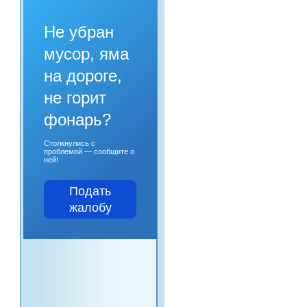
Не убран
мусор, яма
на дороге,
не горит
фонарь?
Столкнулись с
проблемой — сообщите о
ней!
Подать
жалобу