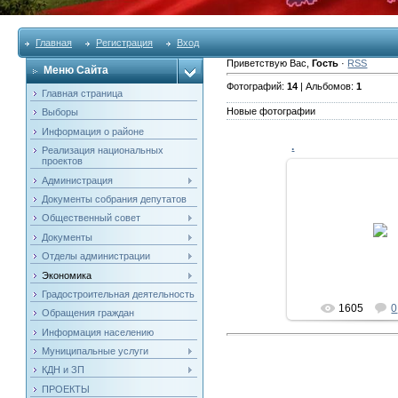
Главная
Регистрация
Вход
Приветствую Вас
,
Гость
·
RSS
Меню Сайта
Фотографий:
14
| Альбомов:
1
Главная страница
Новые фотографии
Выборы
Информация о районе
.
Реализация национальных
проектов
Администрация
Документы собрания депутатов
20.02.20
Общественный совет
Документы
ldv8
Отделы администрации
Экономика
Градостроительная деятельность
1605
0
Обращения граждан
Информация населению
Муниципальные услуги
КДН и ЗП
ПРОЕКТЫ