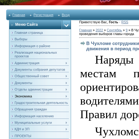
Главная
Регистрация
Вход
Приветствую Вас
,
Гость
·
RSS
Меню Сайта
Главная
»
2022
»
Сентябрь
»
9
» В Чу
Главная страница
проведения выборов главы города
Выборы
В Чухломе сотрудники
Информация о районе
движения в период пр
Реализация национальных
Наряды
проектов
Администрация
местам п
Документы собрания депутатов
Общественный совет
ориентиров
Документы
Отделы администрации
водителя
Экономика
Градостроительная деятельность
Обращения граждан
Правил дор
Информация населению
Муниципальные услуги
Чухлом
КДН и ЗП
ПРОЕКТЫ