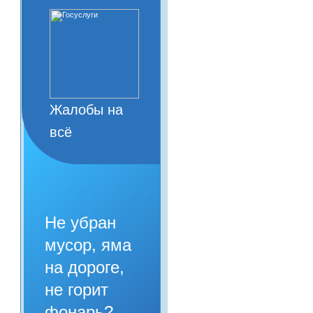
Жалобы на
всё
Не убран
мусор, яма
на дороге,
не горит
фонарь?