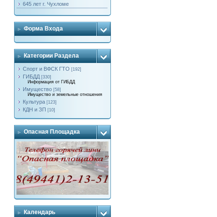
645 лет г. Чухломе
Форма Входа
Категории Раздела
Спорт и ВФСК ГТО
[192]
ГИБДД
[330]
Информация от ГИБДД
Имущество
[58]
Имущество и земельные отношения
Культура
[123]
КДН и ЗП
[10]
Опасная Площадка
Календарь