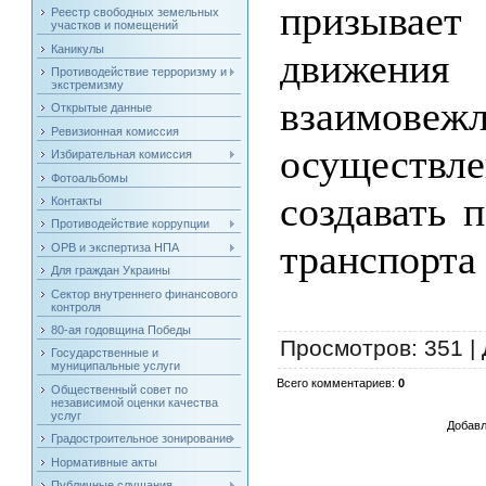
призывае
Реестр свободных земельных
участков и помещений
Каникулы
движени
Противодействие терроризму и
экстремизму
взаимовеж
Открытые данные
Ревизионная комиссия
осуществле
Избирательная комиссия
Фотоальбомы
создавать 
Контакты
Противодействие коррупции
транспорта
ОРВ и экспертиза НПА
Для граждан Украины
Сектор внутреннего финансового
контроля
80-ая годовщина Победы
Просмотров
: 351 |
Государственные и
муниципальные услуги
Всего комментариев
:
0
Общественный совет по
независимой оценки качества
услуг
Добавл
Градостроительное зонирование
Нормативные акты
Публичные слушания