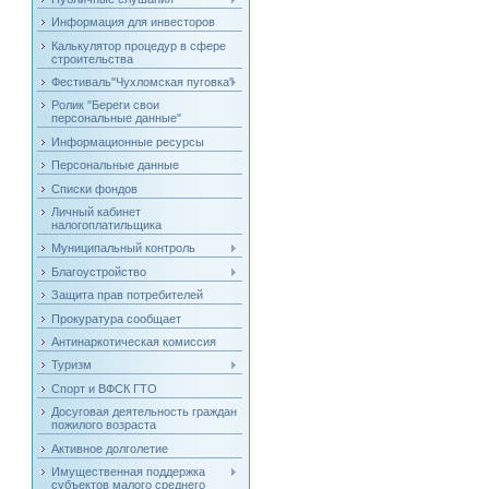
Информация для инвесторов
Калькулятор процедур в сфере
строительства
Фестиваль"Чухломская пуговка"
Ролик "Береги свои
персональные данные"
Информационные ресурсы
Персональные данные
Списки фондов
Личный кабинет
налогоплатильщика
Муниципальный контроль
Благоустройство
Защита прав потребителей
Прокуратура сообщает
Антинаркотическая комиссия
Туризм
Спорт и ВФСК ГТО
Досуговая деятельность граждан
пожилого возраста
Активное долголетие
Имущественная поддержка
субъектов малого среднего