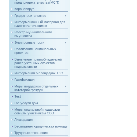
предпринимательства(МСП)
Коронавирус
Градостроительство
Информационный материал для
налогоплательщиков
Реестр муниципального
имущества
Электронные торги
Реализация национальных
проектов
Выявление правообладателей
ранее учтенных объектов
недвижемости
Информация о площадках ТКО
Газификация
Меры поддержки отдельных
категорий граждан
Test
Гос.услуги дом
Меры социальной поддержки
семьям участникам СВО
Ликвидация
Бесплатная юридическая помощь
Трудовые отношения