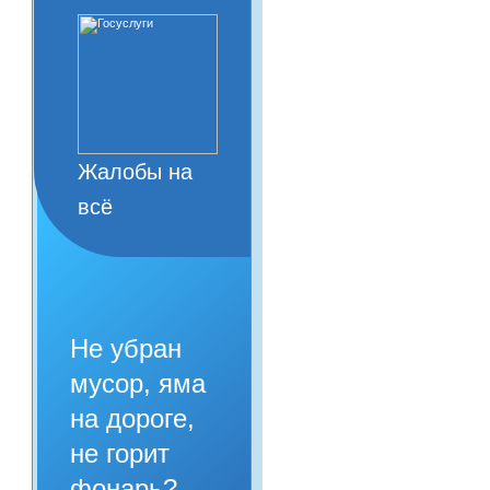
Жалобы на
всё
Не убран
мусор, яма
на дороге,
не горит
фонарь?