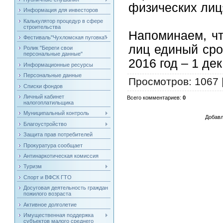
физических лиц
Информация для инвесторов
Калькулятор процедур в сфере
строительства
Напоминаем, чт
Фестиваль"Чухломская пуговка"
лиц единый сро
Ролик "Береги свои
персональные данные"
2016 год – 1 де
Информационные ресурсы
Персональные данные
Просмотров
: 1067 
Списки фондов
Личный кабинет
Всего комментариев
:
0
налогоплатильщика
Муниципальный контроль
Добавл
Благоустройство
Защита прав потребителей
Прокуратура сообщает
Антинаркотическая комиссия
Туризм
Спорт и ВФСК ГТО
Досуговая деятельность граждан
пожилого возраста
Активное долголетие
Имущественная поддержка
субъектов малого среднего