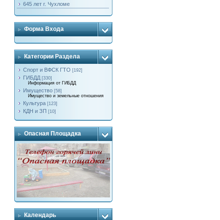
645 лет г. Чухломе
Форма Входа
Категории Раздела
Спорт и ВФСК ГТО
[192]
ГИБДД
[330]
Информация от ГИБДД
Имущество
[58]
Имущество и земельные отношения
Культура
[123]
КДН и ЗП
[10]
Опасная Площадка
Календарь