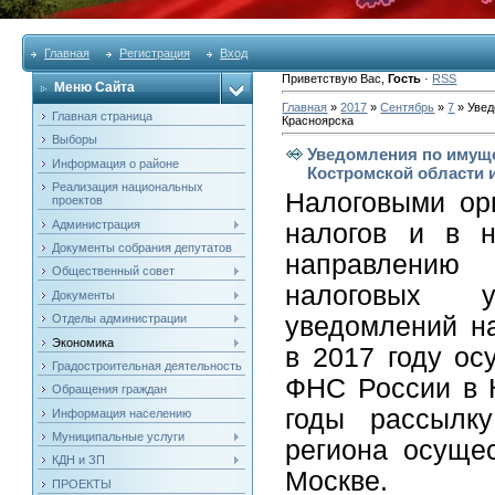
Главная
Регистрация
Вход
Приветствую Вас
,
Гость
·
RSS
Меню Сайта
Главная
»
2017
»
Сентябрь
»
7
» Увед
Главная страница
Красноярска
Выборы
Уведомления по имуще
Информация о районе
Костромской области 
Реализация национальных
Налоговыми ор
проектов
Администрация
налогов и в н
Документы собрания депутатов
направлению
Общественный совет
налоговых у
Документы
Отделы администрации
уведомлений н
Экономика
в 2017 году о
Градостроительная деятельность
ФНС России в К
Обращения граждан
годы рассылк
Информация населению
Муниципальные услуги
региона осуще
КДН и ЗП
Москве.
ПРОЕКТЫ