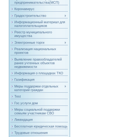
предпринимательства(МСП)
Коронавирус
Градостроительство
Информационный материал для
налогоплательщиков
Реестр муниципального
имущества
Электронные торги
Реализация национальных
проектов
Выявление правообладателей
ранее учтенных объектов
недвижемости
Информация о площадках ТКО
Газификация
Меры поддержки отдельных
категорий граждан
Test
Гос.услуги дом
Меры социальной поддержки
семьям участникам СВО
Ликвидация
Бесплатная юридическая помощь
Трудовые отношения