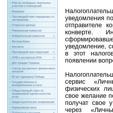
Реестр свободных земельных
участков и помещений
Налогоплательщ
Каникулы
уведомления по
Противодействие терроризму и
экстремизму
отправителе к
Открытые данные
конверте. И
Ревизионная комиссия
Избирательная комиссия
сформирова
Фотоальбомы
уведомление, с
Контакты
в этот налого
Противодействие коррупции
ОРВ и экспертиза НПА
появлении вопр
Для граждан Украины
Сектор внутреннего финансового
контроля
Налогоплатель
80-ая годовщина Победы
сервис «Личн
Государственные и
муниципальные услуги
физических ли
Общественный совет по
независимой оценки качества
свое желание п
услуг
получат свое 
Градостроительное зонирование
Нормативные акты
через «Личн
Публичные слушания