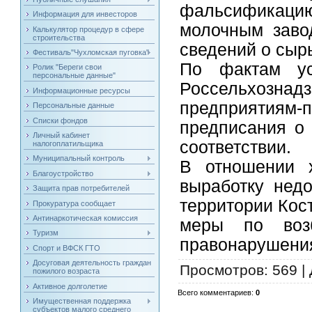
фальсификаци
Информация для инвесторов
молочным заво
Калькулятор процедур в сфере
строительства
сведений о сыр
Фестиваль"Чухломская пуговка"
По фактам ус
Ролик "Береги свои
персональные данные"
Россельхозна
Информационные ресурсы
предприятиям
Персональные данные
Списки фондов
предписания о
Личный кабинет
соответствии.
налогоплатильщика
Муниципальный контроль
В отношении х
Благоустройство
выработку нед
Защита прав потребителей
территории Кос
Прокуратура сообщает
Антинаркотическая комиссия
меры по воз
Туризм
правонарушени
Спорт и ВФСК ГТО
Досуговая деятельность граждан
Просмотров
: 569 |
пожилого возраста
Активное долголетие
Всего комментариев
:
0
Имущественная поддержка
субъектов малого среднего