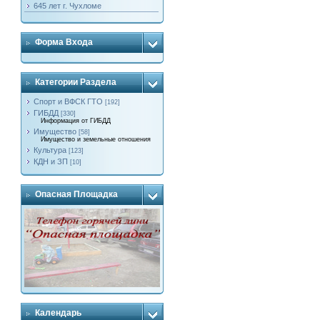
645 лет г. Чухломе
Форма Входа
Категории Раздела
Спорт и ВФСК ГТО
[192]
ГИБДД
[330]
Информация от ГИБДД
Имущество
[58]
Имущество и земельные отношения
Культура
[123]
КДН и ЗП
[10]
Опасная Площадка
Календарь