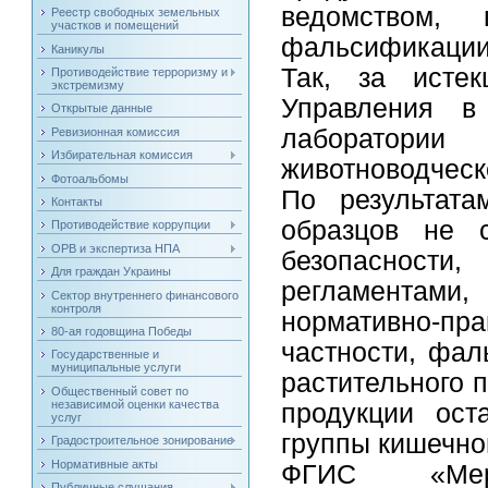
ведомством,
Реестр свободных земельных
участков и помещений
фальсификации
Каникулы
Так, за исте
Противодействие терроризму и
экстремизму
Управления в 
Открытые данные
лаборатори
Ревизионная комиссия
Избирательная комиссия
животноводческ
Фотоальбомы
По результата
Контакты
образцов не с
Противодействие коррупции
ОРВ и экспертиза НПА
безопасност
Для граждан Украины
регламентами,
Сектор внутреннего финансового
контроля
нормативно-пр
80-ая годовщина Победы
частности, фа
Государственные и
муниципальные услуги
растительного 
Общественный совет по
независимой оценки качества
продукции ост
услуг
группы кишечно
Градостроительное зонирование
Нормативные акты
ФГИС «Мерк
Публичные слушания