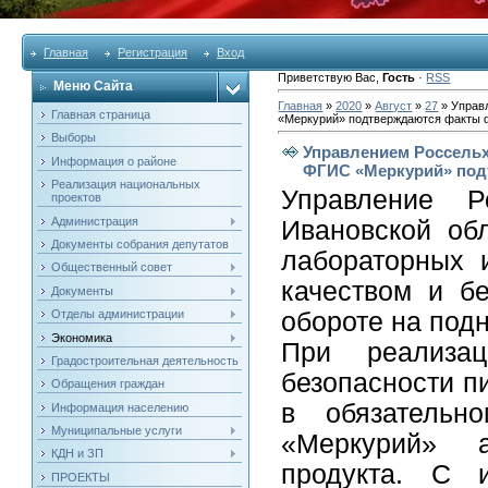
Главная
Регистрация
Вход
Приветствую Вас
,
Гость
·
RSS
Меню Сайта
Главная
»
2020
»
Август
»
27
» Управ
Главная страница
«Меркурий» подтверждаются факты
Выборы
Управлением Россельх
Информация о районе
ФГИС «Меркурий» по
Реализация национальных
Управление Р
проектов
Администрация
Ивановской об
Документы собрания депутатов
лабораторных 
Общественный совет
качеством и б
Документы
Отделы администрации
обороте на под
Экономика
При реализа
Градостроительная деятельность
безопасности п
Обращения граждан
в обязательн
Информация населению
Муниципальные услуги
«Меркурий» ан
КДН и ЗП
продукта. С 
ПРОЕКТЫ