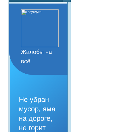
Жалобы на
всё
Не убран
мусор, яма
на дороге,
не горит