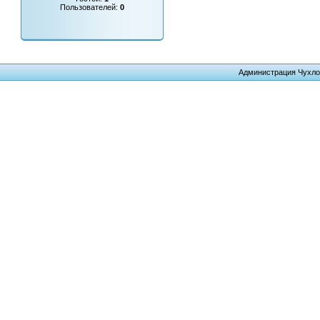
Пользователей:
0
Администрация Чухло